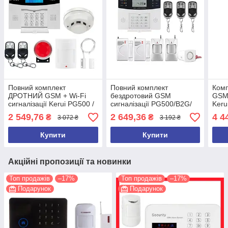
Повний комплект
Повний комплект
Комп
ДРОТНИЙ GSM + Wi-Fi
бездротовий GSM
GSM 
сигналізації Kerui PG500 /
сигналізації PG500/B2G/
Keru
B2G / GSM30А (комплект
А30 (комплект 2)
GSM3
2 549,76
2 649,36
4 4
₴
₴
3 072 ₴
3 192 ₴
9)
home
Купити
Купити
Акційні пропозиції та новинки
Топ продажів
–17%
Топ продажів
–17%
Подарунок
Подарунок