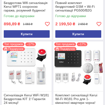
Бездротова Wifi сигналізація
Повний комплект
Kerui WP71 охороною
бездротовий GSM + Wi-Fi
гаража, розумний будинок!
сигналізації PG500/B2G
Гарантія 24 місяці!
Акція! Гарантія 24 місяці!
Готово до відправки
Готово до відправки
(версія 2026 року)
898,89
2 199,50
₴
₴
1 083 ₴
2 650 ₴
Купити
Купити
Топ продажів
–17%
Топ продажів
–17%
Подарунок
Подарунок
Сигналізація Kerui WiFi W181
Комплект сигналізації Kerui
Бездротова KIT 1! Гарантія
Wi-Fi W181 Pro для 1-
24 місяці!
кімнатної квартири чорна!