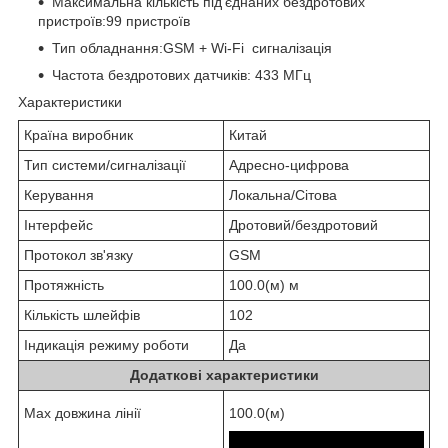
Максимальна кількість під'єднаних бездротових
пристроїв:99 пристроїв
Тип обладнання:GSM + Wi-Fi сигналізація
Частота бездротових датчиків: 433 МГц
Характеристики
Країна виробник
Китай
Тип системи/сигналізації
Адресно-цифрова
Керування
Локальна/Сітова
Інтерфейс
Дротовий/бездротовий
Протокол зв'язку
GSM
Протяжність
100.0(м) м
Кількість шлейфів
102
Індикація режиму роботи
Да
Додаткові характеристики
Max довжина лінії
100.0(м)