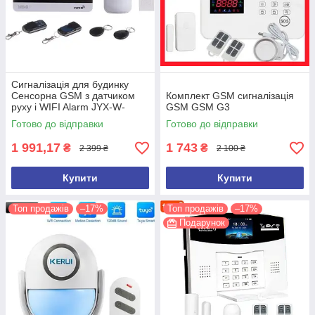
Сигналізація для будинку
Сенсорна GSM з датчиком
Комплект GSM сигналізація
руху і WIFI Alarm JYX-W-
GSM GSM G3
G600 MBF
Готово до відправки
Готово до відправки
1 991,17
1 743
₴
₴
2 399 ₴
2 100 ₴
Купити
Купити
Топ продажів
–17%
Топ продажів
–17%
Подарунок