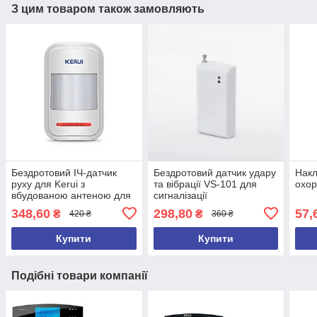
З цим товаром також замовляють
Бездротовий ІЧ-датчик
Бездротовий датчик удару
Накл
руху для Kerui з
та вібрації VS-101 для
охо
вбудованою антеною для
сигналізації
сигналізації P819
348,60
298,80
57,
₴
₴
420 ₴
360 ₴
Купити
Купити
Подібні товари компанії