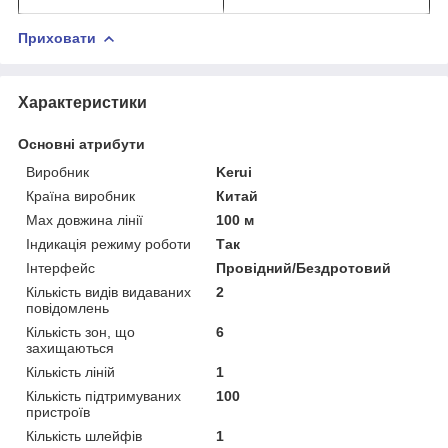
Приховати
Характеристики
Основні атрибути
Виробник
Kerui
Країна виробник
Китай
Max довжина лінії
100 м
Індикація режиму роботи
Так
Інтерфейс
Провідний/Бездротовий
Кількість видів видаваних
2
повідомлень
Кількість зон, що
6
захищаються
Кількість ліній
1
Кількість підтримуваних
100
пристроїв
Кількість шлейфів
1