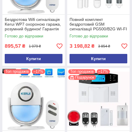
Бездротова Wifi сигналізація
Повний комплект
Kerui WP7 охороною гаража,
бездротовий GSM
розумний будинок! Гарантія
сигналізації PG500/B2G WI-FI
24 місяці!
ВЕРСІЯ! НОВИНКА 2023
Готово до відправки
Готово до відправки
року! Tuya Smart
895,57
3 198,82
₴
₴
1 079 ₴
3 854 ₴
Купити
Купити
Топ продажів
–17%
Топ продажів
–17%
Подарунок