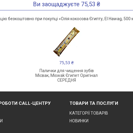
Ви заощаджуєте 75,53 ₴
ію безкоштовно при покупці «Олія кокосова Єгипту, El Hawag, 500 м
75,53 ₴
Палички для чищення зубів
Місвак, Miswak Єгипет Оригінал
СЕРЕДНЯ
 РОБОТИ CALL-ЦЕНТРУ
ТОВАРИ ТА ПОСЛУГИ
КАТЕГОРІЇ ТОВАРІВ
ТИ
НОВИНКИ