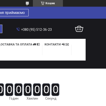
Кошик
ня приймаємо
+380 (95) 512-36-23
ОСТАВКА ТА ОПЛАТА 🚛 💵
КОНТАКТИ 📲 ✉️
0
0
0
0
0
0
0
Годин
Хвилин
Секунд