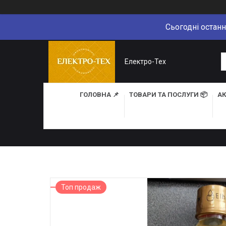
Сьогодні останн
Електро-Тех
ГОЛОВНА 📌
ТОВАРИ ТА ПОСЛУГИ 📦
АК
Топ продаж