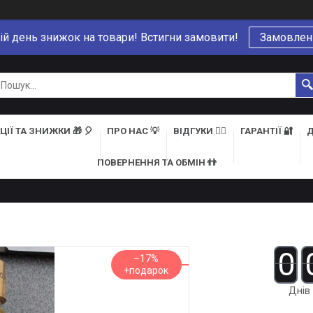
ій день знижок на товари! Встигни замовити!
Замовлен
ЦІЇ ТА ЗНИЖКИ 🎁 🎈
ПРО НАС 💡
ВІДГУКИ 👍🏻
ГАРАНТІЇ 🔐
Д
ПОВЕРНЕННЯ ТА ОБМІН 👬
0
–17%
Днів