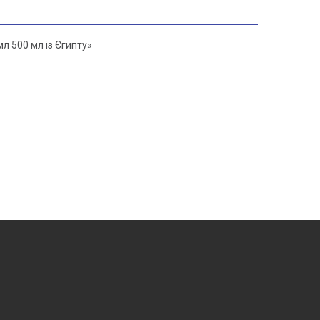
л 500 мл із Єгипту»