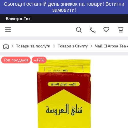
Сьогодні останній день знижок на товари! Встигни
замовити!
Електро-Тех
Товари та послуги
Товари з Єгипту
Чай El Arosa Tea
Топ продажів
–17%