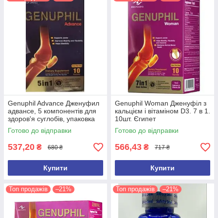
Genuphil Advance Дженуфил
Genuphil Woman Дженуфіл з
адвансе, 5 компонентів для
кальцієм і вітаміном D3. 7 в 1.
здоров'я суглобів, упаковка
10шт. Єгипет
10саше Єгипет
Готово до відправки
Готово до відправки
537,20
566,43
₴
₴
680 ₴
717 ₴
Купити
Купити
Топ продажів
–21%
Топ продажів
–21%