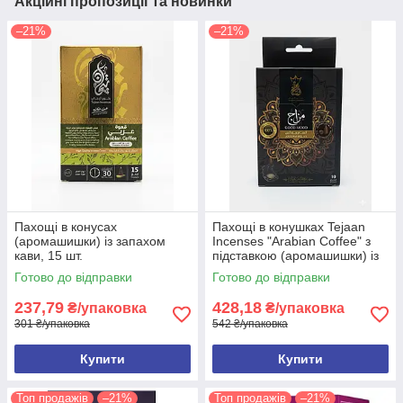
Акційні пропозиції та новинки
–21%
–21%
Пахощі в конусах
Пахощі в конушках Tejaan
(аромашишки) із запахом
Incenses "Arabian Coffee" з
кави, 15 шт.
підставкою (аромашишки) із
запахом кави, 10 шт.
Готово до відправки
Готово до відправки
237,79
428,18
₴/упаковка
₴/упаковка
301 ₴/упаковка
542 ₴/упаковка
Купити
Купити
Топ продажів
–21%
Топ продажів
–21%