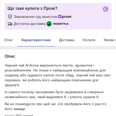
Що таке купити з Пром?
Замовлення під захистом
Доступна доставка
Опис
Характеристики
Доставка
Оплата
Умови 
Опис
Чорний чай Al Arosa вирізняється якістю, ароматом і
розслабленням. Не тільки є найкращим компаньйоном для
сніданку або чудового напою після обіду, чорний чай має свої
переваги, які роблять його найкращим помічником для
здоров'я.
Із самого початку засновники були зацікавлені в створенні
незвичайного чаю, який виділявся б, і клієнти шукали б.
Ви не пошкодуєте про цей чаї, хто пробували його 1 раз п'є
його завжди.
пачка 250 грамів