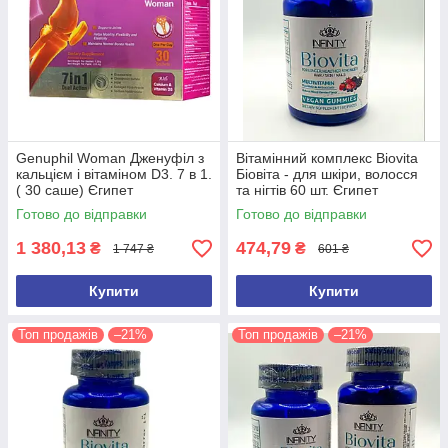
Genuphil Woman Дженуфіл з
Вітамінний комплекс Biovita
кальцієм і вітаміном D3. 7 в 1.
Біовіта - для шкіри, волосся
( 30 саше) Єгипет
та нігтів 60 шт. Єгипет
Оригінал
Готово до відправки
Готово до відправки
1 380,13
474,79
₴
₴
1 747 ₴
601 ₴
Купити
Купити
Топ продажів
–21%
Топ продажів
–21%