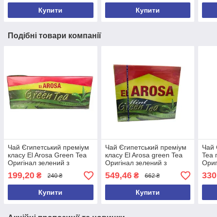
Купити
Купити
Подібні товари компанії
Чай Єгипетський преміум
Чай Єгипетський преміум
Чай 
класу El Arosa Green Tea
класу El Arosa green Tea
Tea 
Оригінал зелений з
Оригінал зелений з
Ориг
м'ятою Al Arosa з Єгипту
м'ятою Al Arosa з Єгипту
паке
199,20
549,46
330
₴
₴
240 ₴
662 ₴
(25 пакетиків)
(100 пакетиків)
Купити
Купити