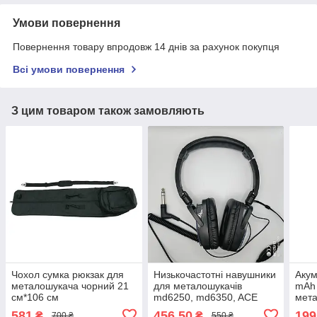
Умови повернення
Повернення товару впродовж 14 днів за рахунок покупця
Всі умови повернення
З цим товаром також замовляють
Чохол сумка рюкзак для
Низькочастотні навушники
Акум
металошукача чорний 21
для металошукачів
mAh
см*106 см
md6250, md6350, ACE
мета
250, ACE 350, ACE250,
md40
581
456,50
199
₴
₴
700 ₴
550 ₴