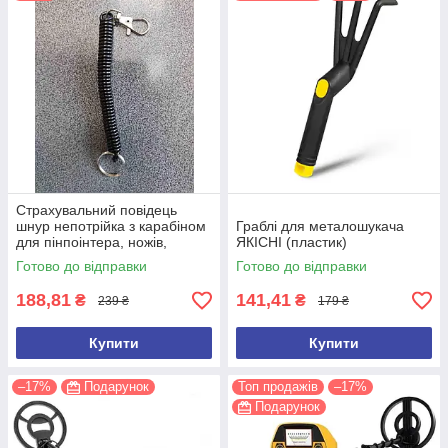
Страхувальний повідець
шнур непотрійка з карабіном
Граблі для металошукача
для пінпоінтера, ножів,
ЯКІСНІ (пластик)
ліхтарів, рацій, ключів
Готово до відправки
Готово до відправки
188,81
141,41
₴
₴
239 ₴
179 ₴
Купити
Купити
–17%
Подарунок
Топ продажів
–17%
Подарунок