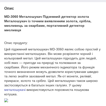
Опис
MD-3060 Металошукач Підземний детектор золота
Металошукач із точним виявленням золота, срібла,
мисливець за скарбами, портативний детектор
мисливця
Опис продукту:
Цей підземний металошукач MD-3060 являє собою простий у
використанні металошукач. Він може розрізняти чорний і
кольоровий метал. Цей металошукач підходить для людей,
хобі яких — пригоди на природі та полювання за
скарбами. Його режим механічного індикатора та функція
точного визначення можуть дозволити користувачам швидко
та легко знайти захований метал. Як-от монети, реліквії,
прикраси, золото та срібло. Цей металошукач також широко
застосовується в багатьох інших галузях. У цьому
металошукачі
використовується порожниста пошукова
котушка.