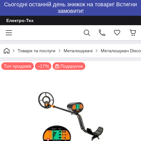
Сьогодні останній день знижок на товари! Встигни
замовити!
Електро-Тех
Товари та послуги
Металошукачі
Металошукач Discov
Топ продажів
–17%
Подарунок