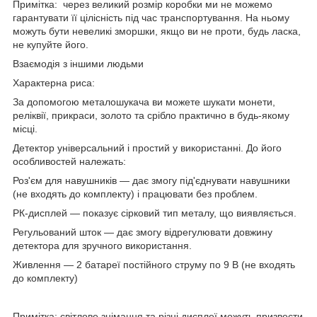
Примітка: через великий розмір коробки ми не можемо
гарантувати її цілісність під час транспортування. На ньому
можуть бути невеликі зморшки, якщо ви не проти, будь ласка,
не купуйте його.
Взаємодія з іншими людьми
Характерна риса:
За допомогою металошукача ви можете шукати монети,
реліквії, прикраси, золото та срібло практично в будь-якому
місці.
Детектор універсальний і простий у використанні. До його
особливостей належать:
Роз'єм для навушників — дає змогу під'єднувати навушники
(не входять до комплекту) і працювати без проблем.
РК-дисплей — показує сірковий тип металу, що виявляється.
Регульований шток — дає змогу відрегулювати довжину
детектора для зручного використання.
Живлення — 2 батареї постійного струму по 9 В (не входять
до комплекту)
Примітка: світлове знімання та різні дисплеї можуть призвести