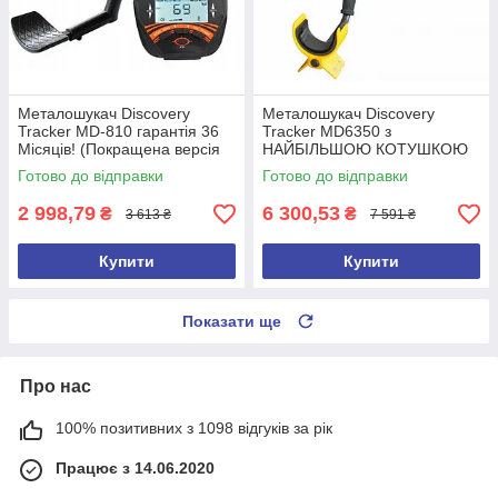
Металошукач Discovery
Металошукач Discovery
Tracker MD-810 гарантія 36
Tracker MD6350 з
Місяців! (Покращена версія
НАЙБІЛЬШОЮ КОТУШКОЮ
2026 року)
15 дюймів
Готово до відправки
Готово до відправки
2 998,79
6 300,53
₴
₴
3 613 ₴
7 591 ₴
Купити
Купити
Показати ще
Про нас
100% позитивних з 1098 відгуків за рік
Працює з 14.06.2020