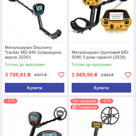
Металошукач Discovery
Tracker MD-840 (покращена
Металошукач ґрунтовий MD-
версія 2026!)
5090 3 роки гарантії (2026)
Готово до відправки
Готово до відправки
3 798,91
1 669,96
₴
₴
4 577 ₴
2 012 ₴
Купити
Купити
–17%
Топ продажів
–17%
Подарунок