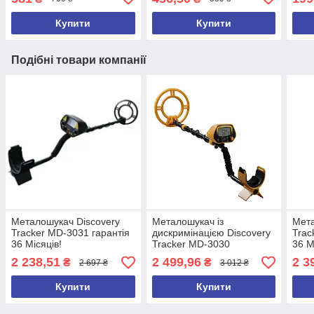
ACE350, GARRET 2026 рік
Купити
Купити
Подібні товари компанії
Металошукач Discovery
Металошукач із
Мета
Tracker MD-3031 гарантія
дискримінацією Discovery
Trac
36 Місяців!
Tracker MD-3030
36 М
2 238,51
2 499,96
2 3
₴
₴
2 697 ₴
3 012 ₴
Купити
Купити