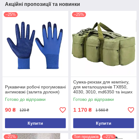
Акційні пропозиції та новинки
–25%
–25%
Сумка-рюкзак для кемпінгу,
Рукавички робочі прогумовані
для металошукачів TX850,
антиковзкі (залита долоня)
4030, 3010, md6350 та інших
(ємність 100 л)
Готово до відправки
Готово до відправки
90
1 170
₴
₴
120 ₴
1 560 ₴
Купити
Купити
–21%
Топ продажів
–21%