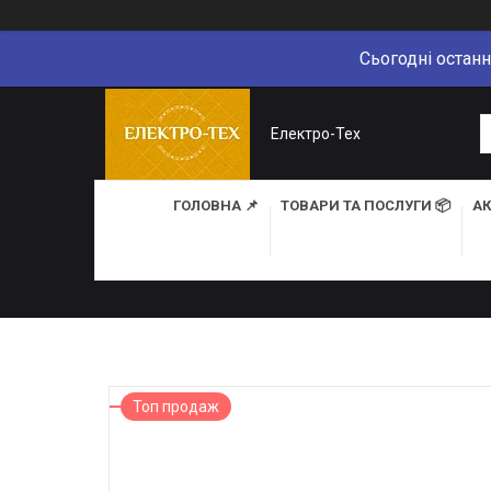
Сьогодні останн
Електро-Тех
ГОЛОВНА 📌
ТОВАРИ ТА ПОСЛУГИ 📦
АК
Топ продаж