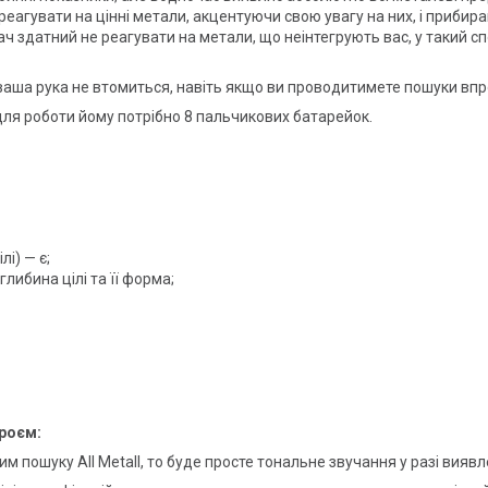
агувати на цінні метали, акцентуючи свою увагу на них, і прибира
здатний не реагувати на метали, що неінтегрують вас, у такий спо
у ваша рука не втомиться, навіть якщо ви проводитимете пошуки вп
 для роботи йому потрібно 8 пальчикових батарейок.
і) — є;
либина цілі та її форма;
роєм:
 пошуку All Metall, то буде просте тональне звучання у разі вияв