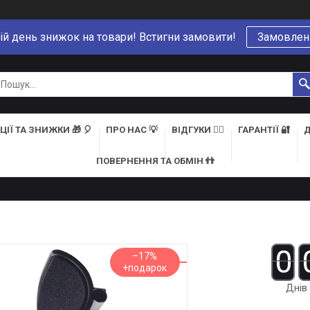
ій день знижок на товари! Встигни замовити!
Замовлен
ЦІЇ ТА ЗНИЖКИ 🎁 🎈
ПРО НАС 💡
ВІДГУКИ 👍🏻
ГАРАНТІЇ 🔐
Д
ПОВЕРНЕННЯ ТА ОБМІН 👬
0
–17%
Днів