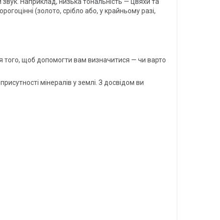
 звук. Наприклад, низька тональність — цвяхи та
огоцінні (золото, срібло або, у крайньому разі,
для того, щоб допомогти вам визначитися — чи варто
рисутності мінералів у землі. З досвідом ви