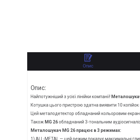
Опис
Опис:
Найпотужніший з усієї лінійки компанії!
Металошукач
Котушка цього пристрою здатна виявити 10 копійок н
Цей металодетектор обладнаний кольоровим екраном
Також
MG 26
обладнаний 3-тональним аудіосигналіза
Металошукач MG 26 працює в 3 режимах:
1) ALL-METAL — цей режим показує максимальні глиб