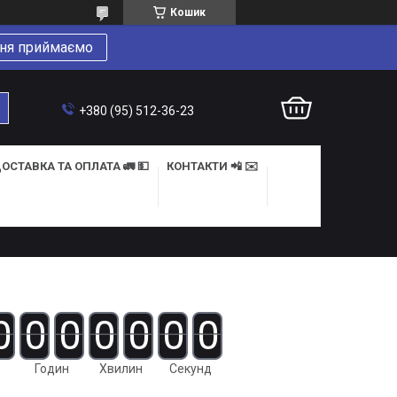
Кошик
ня приймаємо
+380 (95) 512-36-23
ОСТАВКА ТА ОПЛАТА 🚛 💵
КОНТАКТИ 📲 ✉️
0
0
0
0
0
0
0
Годин
Хвилин
Секунд