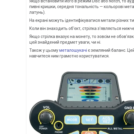
Якщо встановити його в режим Disc або Notch, то ау
пивні кришки, середня тональність — кольорові метал
латунь).
На екрані можуть ідентифікуватися метали різних ти
Коли він знаходить об'єкт, стрілка з'являється ниж
Якщо стрілка вказує на монету, то зовсім не обов'яз
цей знайдений предмет уваги, чи ні.
Також у цьому
металошукачі
є земляний баланс. Цей
навчитеся ним грамотно користуватися.