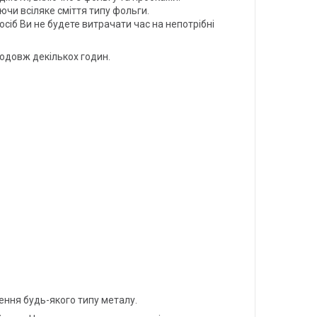
ючи всіляке сміття типу фольги.
сіб Ви не будете витрачати час на непотрібні
родовж декількох годин.
лення будь-якого типу металу.