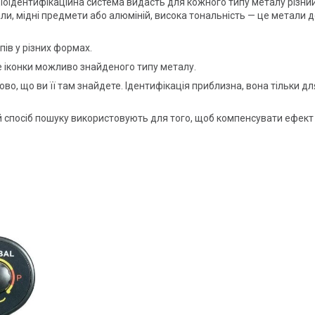
діоідентифікаційна система видасть для кожного типу металу різний
и, мідні предмети або алюміній, висока тональність — це метали дор
пів у різних формах.
че іконки можливо знайденого типу металу.
ково, що ви її там знайдете. Ідентифікація приблизна, вона тільки 
 спосіб пошуку використовують для того, щоб компенсувати ефект п