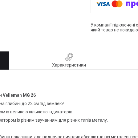
У компанії підключені 
який товар не покидаю
Характеристики
 Velleman MG 26
а глибині до 22 см під землею!
 із великою кількістю індикаторів.
тором із різним звучанням для різних типів металу.
инні показники, але водночас виявляє абсолютно всі металеві пр