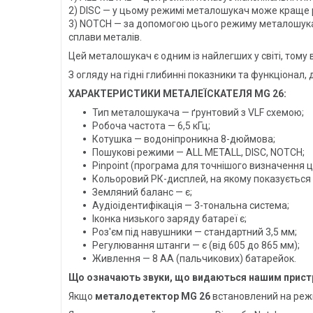
2) DISC — у цьому режимі металошукач може краще ре
3) NOTCH — за допомогою цього режиму металошукач 
сплави металів.
Цей металошукач є одним із найлегших у світі, том
З огляду на гідні глибинні показники та функціонал,
ХАРАКТЕРИСТИКИ МЕТАЛЕЇСКАТЕЛЯ MG 26:
Тип металошукача — ґрунтовий з VLF схемою;
Робоча частота — 6,5 кГц;
Котушка — водоніпроникна 8-дюймова;
Пошукові режими — ALL METALL, DISC, NOTCH;
Pinpoint (програма для точнішого визначення ціл
Кольоровий РК-дисплей, на якому показується г
Земляний баланс — є;
Аудіоідентифікація — 3-тональна система;
Іконка низького заряду батареї є;
Роз'єм під навушники — стандартний 3,5 мм;
Регулювання штанги — є (від 605 до 865 мм);
Живлення — 8 AA (пальчикових) батарейок.
Що означають звуки, що видаються нашим прист
Якщо
металодетектор MG 26
встановлений на режим