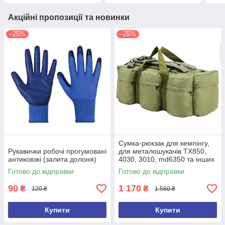
Акційні пропозиції та новинки
–25%
–25%
Сумка-рюкзак для кемпінгу,
Рукавички робочі прогумовані
для металошукачів TX850,
антиковзкі (залита долоня)
4030, 3010, md6350 та інших
(ємність 100 л)
Готово до відправки
Готово до відправки
90
1 170
₴
₴
120 ₴
1 560 ₴
Купити
Купити