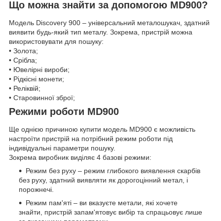
Що можна знайти за допомогою MD900?
Модель Discovery 900 – універсальний металошукач, здатний
виявити будь-який тип металу. Зокрема, пристрій можна
використовувати для пошуку:
• Золота;
• Срібла;
• Ювелірні вироби;
• Рідкісні монети;
• Реліквій;
• Старовинної зброї;
Режими роботи MD900
Ще однією причиною купити модель MD900 є можливість
настроїти пристрій на потрібний режим роботи під
індивідуальні параметри пошуку.
Зокрема виробник виділяє 4 базові режими:
Режим без руху – режим глибокого виявлення скарбів
без руху, здатний виявляти як дорогоцінний метал, і
порожнечі.
Режим пам'яті – ви вказуєте метали, які хочете
знайти, пристрій запам'ятовує вибір та спрацьовує лише