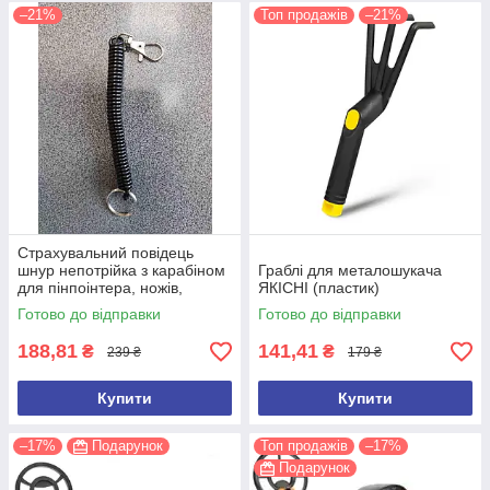
–21%
Топ продажів
–21%
Страхувальний повідець
шнур непотрійка з карабіном
Граблі для металошукача
для пінпоінтера, ножів,
ЯКІСНІ (пластик)
ліхтарів, рацій, ключів
Готово до відправки
Готово до відправки
188,81
141,41
₴
₴
239 ₴
179 ₴
Купити
Купити
–17%
Подарунок
Топ продажів
–17%
Подарунок