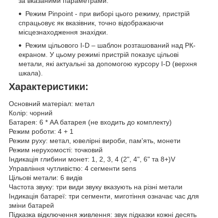
за вказаними параметрами.
Режим Pinpoint - при виборі цього режиму, пристрій
спрацьовує як вказівник, точно відображаючи
місцезнаходження знахідки.
Режим цільового I-D – шаблон розташований над РК-
екраном. У цьому режимі пристрій показує цільові
метали, які актуальні за допомогою курсору I-D (верхня
шкала).
Характеристики:
Основний матеріал: метал
Колір: чорний
Батарея: 6 * AA батарея (не входить до комплекту)
Режим роботи: 4 + 1
Режим руху: метал, ювелірні вироби, пам'ять, монети
Режим нерухомості: точковий
Індикація глибини монет: 1, 2, 3, 4 (2", 4", 6" та 8+)V
Управління чутливістю: 4 сегменти sens
Цільові метали: 6 видів
Частота звуку: три види звуку вказують на різні метали
Індикація батареї: три сегменти, миготіння означає час для
зміни батарей
Підказка відключення живлення: звук підказки кожні десять