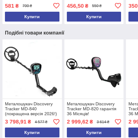
250, ACE 350, ACE250,
md30
581
456,50
350
₴
₴
700 ₴
550 ₴
ACE350, GARRET 2026 рік
md6
Купити
Купити
Подібні товари компанії
Металошукач Discovery
Металошукач Discovery
Мета
Tracker MD-840
Tracker MD-820 гарантія
Trac
(покращена версія 2026!)
36 Місяців!
36 М
верс
3 798,91
2 999,62
2 9
₴
₴
4 577 ₴
3 614 ₴
Купити
Купити