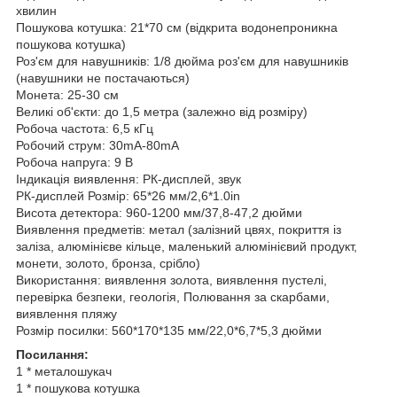
хвилин
Пошукова котушка: 21*70 см (відкрита водонепроникна
пошукова котушка)
Роз'єм для навушників: 1/8 дюйма роз'єм для навушників
(навушники не постачаються)
Монета: 25-30 см
Великі об'єкти: до 1,5 метра (залежно від розміру)
Робоча частота: 6,5 кГц
Робочий струм: 30mA-80mA
Робоча напруга: 9 В
Індикація виявлення: РК-дисплей, звук
РК-дисплей Розмір: 65*26 мм/2,6*1.0in
Висота детектора: 960-1200 мм/37,8-47,2 дюйми
Виявлення предметів: метал (залізний цвях, покриття із
заліза, алюмінієве кільце, маленький алюмінієвий продукт,
монети, золото, бронза, срібло)
Використання: виявлення золота, виявлення пустелі,
перевірка безпеки, геологія, Полювання за скарбами,
виявлення пляжу
Розмір посилки: 560*170*135 мм/22,0*6,7*5,3 дюйми
Посилання:
1 * металошукач
1 * пошукова котушка