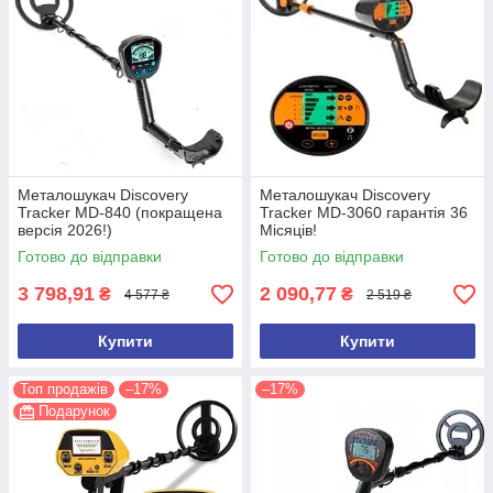
Металошукач Discovery
Металошукач Discovery
Tracker MD-840 (покращена
Tracker MD-3060 гарантія 36
версія 2026!)
Місяців!
Готово до відправки
Готово до відправки
3 798,91
2 090,77
₴
₴
4 577 ₴
2 519 ₴
Купити
Купити
Топ продажів
–17%
–17%
Подарунок