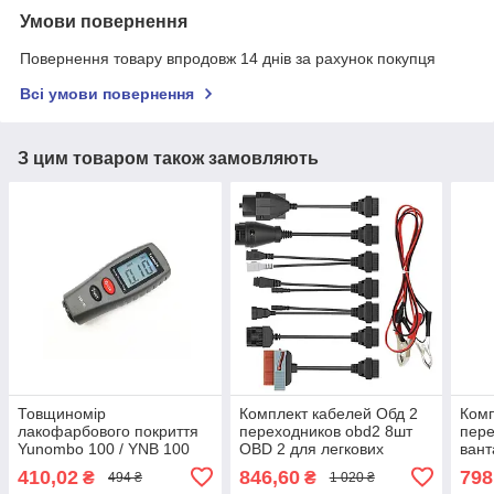
Умови повернення
Повернення товару впродовж 14 днів за рахунок покупця
Всі умови повернення
З цим товаром також замовляють
Товщиномір
Комплект кабелей Обд 2
Комп
лакофарбового покриття
переходников obd2 8шт
пере
Yunombo 100 / YNB 100
OBD 2 для легкових
вант
Yanombo яномбо 100
автомобілів Delphi
діаг
410,02
846,60
798
₴
₴
494 ₴
1 020 ₴
YNB-100 + БАТАРЕЙКИ та
Autocom
CDP 