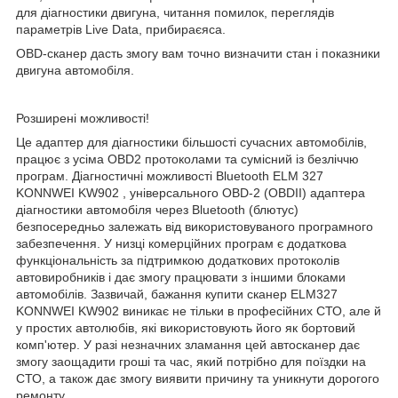
для діагностики двигуна, читання помилок, переглядів
параметрів Live Data, прибираєяса.
OBD-сканер дасть змогу вам точно визначити стан і показники
двигуна автомобіля.
Розширені можливості!
Це адаптер для діагностики більшості сучасних автомобілів,
працює з усіма OBD2 протоколами та сумісний із безліччю
програм. Діагностичні можливості Bluetooth ELM 327
KONNWEI KW902 , універсального OBD-2 (OBDII) адаптера
діагностики автомобіля через Bluetooth (блютус)
безпосередньо залежать від використовуваного програмного
забезпечення. У низці комерційних програм є додаткова
функціональність за підтримкою додаткових протоколів
автовиробників і дає змогу працювати з іншими блоками
автомобілів. Зазвичай, бажання купити сканер ELM327
KONNWEI KW902 виникає не тільки в професійних СТО, але й
у простих автолюбів, які використовують його як бортовий
комп'ютер. У разі незначних зламання цей автосканер дає
змогу заощадити гроші та час, який потрібно для поїздки на
СТО, а також дає змогу виявити причину та уникнути дорогого
ремонту.