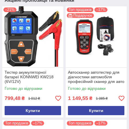
Акційні пропозиції та новинки
–21%
Топ продажів
–17%
Подарунок
Тестер акумуляторної
Автосканер автотестер для
батареї KONNWEI KW218
діагностики автомобіля
(6V/12V)
професійний сканер для авто
OBDII/EOBD Konnwei KW808
Готово до відправки
Готово до відправки
799,48
1 149,55
₴
₴
1 012 ₴
1 385 ₴
Купити
Купити
Топ продажів
–17%
Топ продажів
–17%