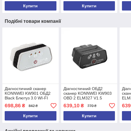
ЧЕХОЛ
Купити
Купити
Подібні товари компанії
Діагностичний сканер
Діагностичний ОБД2
Діаг
KONNWEI KW901 ОБД2
сканер KONNWEI KW903
ска
Black Блютуз 3.0 WI-FI
OBD 2 ELM327 V1.5
ELM3
тестер помилок Torque
Bluetooth 4.0! Автосканер,
Wind
698,86
639,10
639
₴
₴
842 ₴
770 ₴
для Android ELM327
автотестер (НОВИНКА)
Авт
Купити
Купити