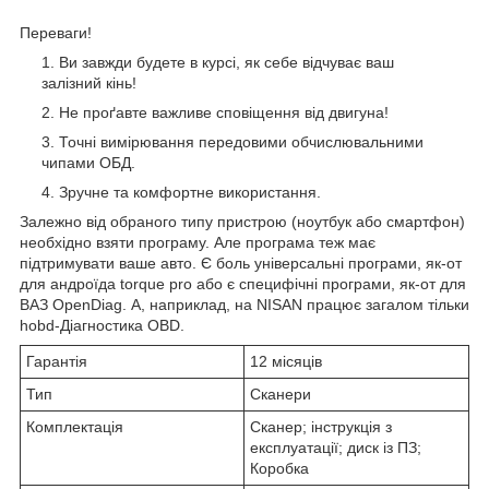
Переваги!
Ви завжди будете в курсі, як себе відчуває ваш
залізний кінь!
Не проґавте важливе сповіщення від двигуна!
Точні вимірювання передовими обчислювальними
чипами ОБД.
Зручне та комфортне використання.
Залежно від обраного типу пристрою (ноутбук або смартфон)
необхідно взяти програму. Але програма теж має
підтримувати ваше авто. Є боль універсальні програми, як-от
для андроїда torque pro або є специфічні програми, як-от для
ВАЗ OpenDiag. А, наприклад, на NISAN працює загалом тільки
hobd-Діагностика OBD.
Гарантія
12 місяців
Тип
Сканери
Комплектація
Сканер; інструкція з
експлуатації; диск із ПЗ;
Коробка