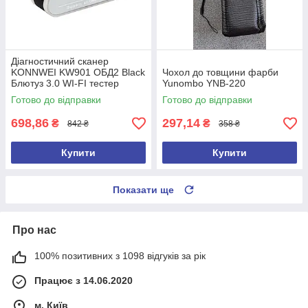
Діагностичний сканер
KONNWEI KW901 ОБД2 Black
Чохол до товщини фарби
Блютуз 3.0 WI-FI тестер
Yunombo YNB-220
помилок Torque для Android
Готово до відправки
Готово до відправки
ELM327
698,86
297,14
₴
₴
842 ₴
358 ₴
Купити
Купити
Показати ще
Про нас
100% позитивних з 1098 відгуків за рік
Працює з 14.06.2020
м. Київ