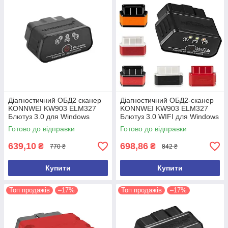
Діагностичний ОБД2 сканер
Діагностичний ОБД2-сканер
KONNWEI KW903 ELM327
KONNWEI KW903 ELM327
Блютуз 3.0 для Windows
Блютуз 3.0 WIFI для Windows
Android IOS Автосканер
Android IOS Автосканер
Готово до відправки
Готово до відправки
ELM327
ELM327
639,10
698,86
₴
₴
770 ₴
842 ₴
Купити
Купити
Топ продажів
–17%
Топ продажів
–17%