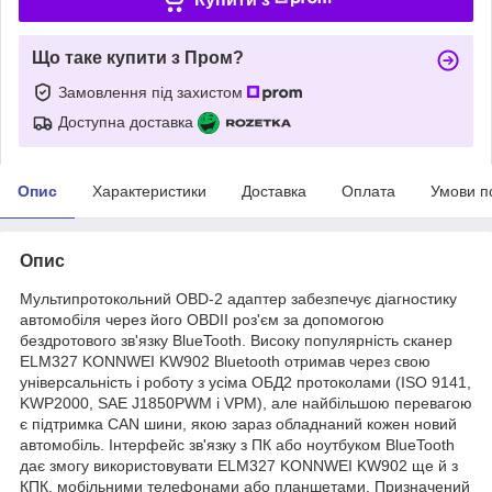
Що таке купити з Пром?
Замовлення під захистом
Доступна доставка
Опис
Характеристики
Доставка
Оплата
Умови п
Опис
Мультипротокольний OBD-2 адаптер забезпечує діагностику
автомобіля через його OBDII роз'єм за допомогою
бездротового зв'язку BlueTooth. Високу популярність сканер
ELM327 KONNWEI KW902 Bluetooth отримав через свою
універсальність і роботу з усіма ОБД2 протоколами (ISO 9141,
KWP2000, SAE J1850PWM і VPM), але найбільшою перевагою
є підтримка CAN шини, якою зараз обладнаний кожен новий
автомобіль. Інтерфейс зв'язку з ПК або ноутбуком BlueTooth
дає змогу використовувати ELM327 KONNWEI KW902 ще й з
КПК, мобільними телефонами або планшетами. Призначений