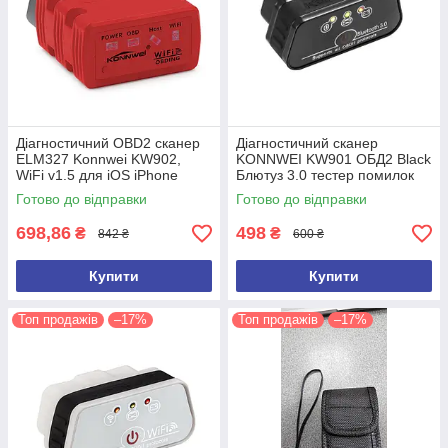
Діагностичний OBD2 сканер
Діагностичний сканер
ELM327 Konnwei KW902,
KONNWEI KW901 ОБД2 Black
WiFi v1.5 для iOS iPhone
Блютуз 3.0 тестер помилок
Автосканер автотестер
Torque для Android ELM327
Готово до відправки
Готово до відправки
ELM327
698,86
498
₴
₴
842 ₴
600 ₴
Купити
Купити
Топ продажів
–17%
Топ продажів
–17%