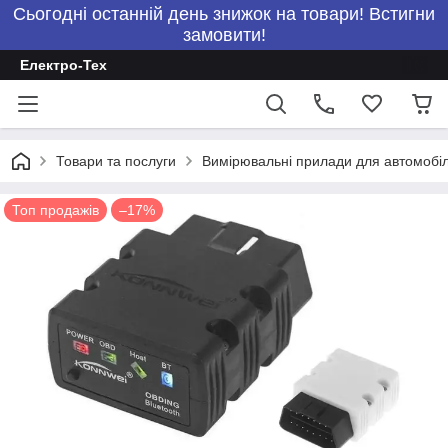
Сьогодні останній день знижок на товари! Встигни
замовити!
Електро-Тех
Товари та послуги
Вимірювальні прилади для автомобілі
Топ продажів
–17%