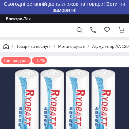
Сьогодні останній день знижок на товари! Встигни
замовити!
Електро-Тех
Товари та послуги
Металошукачі
Акумулятор АА 120
Топ продажів
–17%