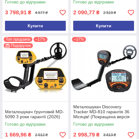
Готово до відправки
Готово до відправки
3 798,91
2 090,77
₴
₴
4 577 ₴
2 519 ₴
Купити
Купити
Топ продажів
–17%
–17%
Подарунок
Металошукач Discovery
Металошукач ґрунтовий MD-
Tracker MD-810 гарантія 36
5090 3 роки гарантії (2026)
Місяців! (Покращена версія
2026 року)
Готово до відправки
Готово до відправки
1 669,96
2 998,79
₴
₴
2 012 ₴
3 613 ₴