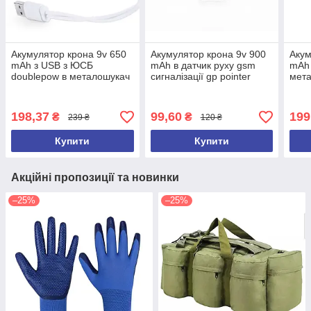
Акумулятор крона 9v 650
Акумулятор крона 9v 900
Акум
mAh з USB з ЮСБ
mAh в датчик руху gsm
mAh
doublepow в металошукач
сигналізації gp pointer
мета
gp pointer md4030 для
md4030 для поінтера
md40
поінтера
198,37
99,60
199
₴
₴
239 ₴
120 ₴
Купити
Купити
Акційні пропозиції та новинки
–25%
–25%