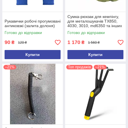
Сумка-рюкзак для кемпінгу,
Рукавички робочі прогумовані
для металошукачів TX850,
антиковзкі (залита долоня)
4030, 3010, md6350 та інших
(ємність 100 л)
Готово до відправки
Готово до відправки
90
1 170
₴
₴
120 ₴
1 560 ₴
Купити
Купити
–21%
Топ продажів
–21%