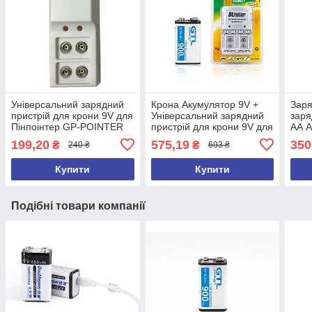
Універсальний зарядний
Крона Акумулятор 9V +
Заря
пристрій для крони 9V для
Універсальний зарядний
заря
Пінпоінтер GP-POINTER
пристрій для крони 9V для
АА A
Пінпоінтер GP-POINTER
md30
199,20
575,19
350
₴
₴
240 ₴
693 ₴
md6
Купити
Купити
Подібні товари компанії