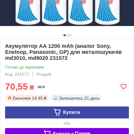
Акумулятор АА 1200 mAh (аналог Sony,
Eneloop, Panasonic, GP) для металошукачів
md3010, md9020 231572
Готово до відправки
Код: 231572
Роздріб
70,55
₴
85 ₴
Економія
14.45 ₴
Залишилось
21 день
Купити
або
Купити з