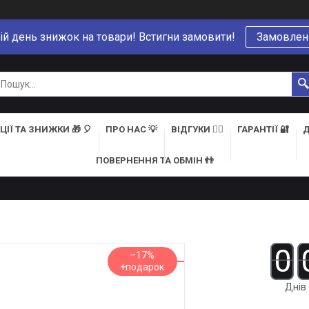
ій день знижок на товари! Встигни замовити!
Замовлен
ЦІЇ ТА ЗНИЖКИ 🎁 🎈
ПРО НАС 💡
ВІДГУКИ 👍🏻
ГАРАНТІЇ 🔐
Д
ПОВЕРНЕННЯ ТА ОБМІН 👬
0
–17%
Днів