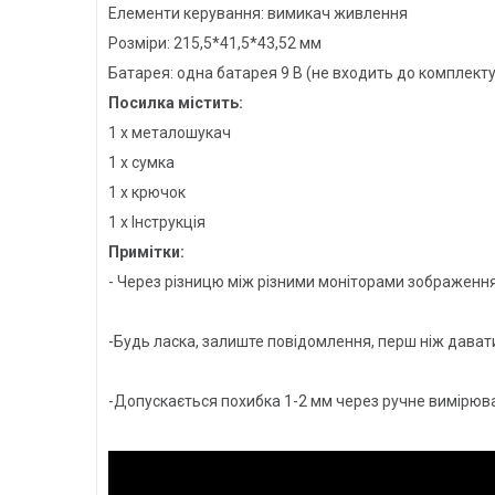
Елементи керування: вимикач живлення
Розміри: 215,5*41,5*43,52 мм
Батарея: одна батарея 9 В (не входить до комплекту
Посилка містить:
1 х металошукач
1 х сумка
1 х крючок
1 х Інструкція
Примітки:
- Через різницю між різними моніторами зображення
-Будь ласка, залиште повідомлення, перш ніж давати
-Допускається похибка 1-2 мм через ручне вимірюв