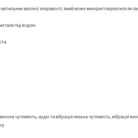
світильник високої яскравості, який може використовуватися як сві
метали під водою.
ста.
висока чутливість, аудіо та вібрація низька чутливість, вібрація вис
ьсу