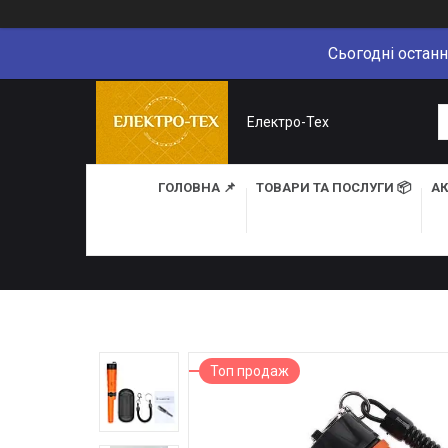
Сьогодні останн
Електро-Тех
ГОЛОВНА 📌
ТОВАРИ ТА ПОСЛУГИ 📦
АК
Топ продаж