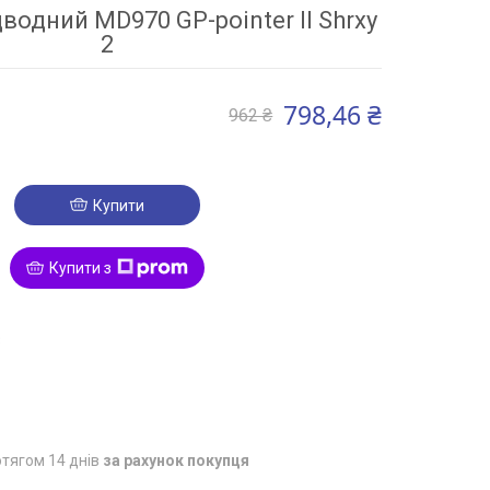
дводний MD970 GP-pointer II Shrxy
2
798,46 ₴
962 ₴
Купити
Купити з
3
тягом 14 днів
за рахунок покупця