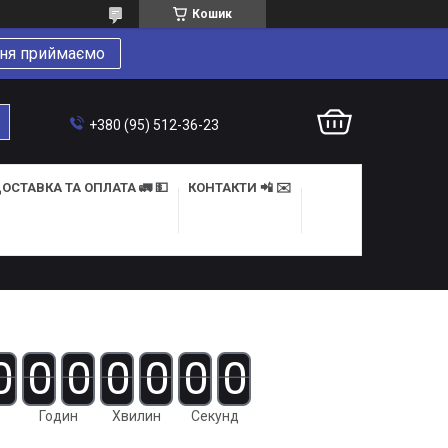
Кошик
ня приймаємо
+380 (95) 512-36-23
ОСТАВКА ТА ОПЛАТА 🚛 💵
КОНТАКТИ 📲 ✉️
0
0
0
0
0
0
0
Годин
Хвилин
Секунд