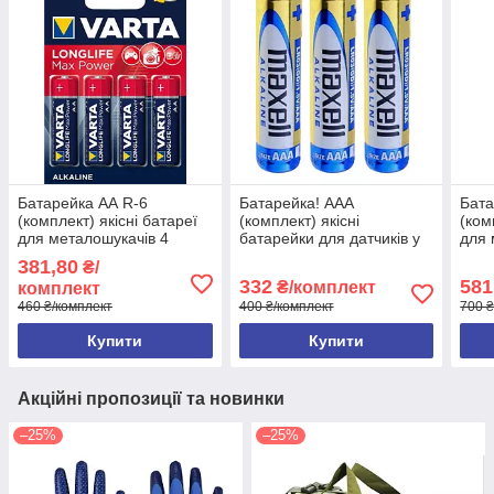
Батарейка АА R-6
Батарейка! ААА
Бата
(комплект) якісні батареї
(комплект) якісні
(ком
для металошукачів 4
батарейки для датчиків у
для 
штуки
сигналізації
381,80
₴/
332
581
₴/комплект
комплект
460 ₴/комплект
400 ₴/комплект
700 ₴
Купити
Купити
Акційні пропозиції та новинки
–25%
–25%