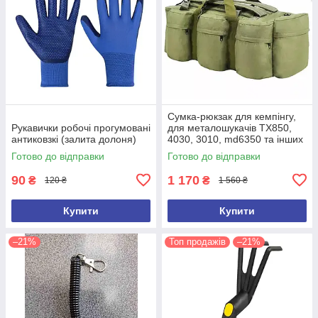
Сумка-рюкзак для кемпінгу,
Рукавички робочі прогумовані
для металошукачів TX850,
антиковзкі (залита долоня)
4030, 3010, md6350 та інших
(ємність 100 л)
Готово до відправки
Готово до відправки
90
1 170
₴
₴
120 ₴
1 560 ₴
Купити
Купити
–21%
Топ продажів
–21%