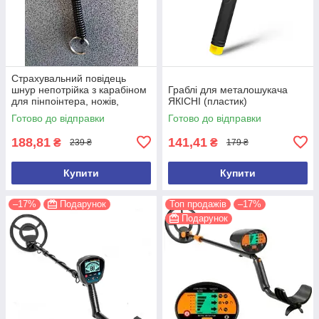
Страхувальний повідець
шнур непотрійка з карабіном
Граблі для металошукача
для пінпоінтера, ножів,
ЯКІСНІ (пластик)
ліхтарів, рацій, ключів
Готово до відправки
Готово до відправки
188,81
141,41
₴
₴
239 ₴
179 ₴
Купити
Купити
–17%
Подарунок
Топ продажів
–17%
Подарунок