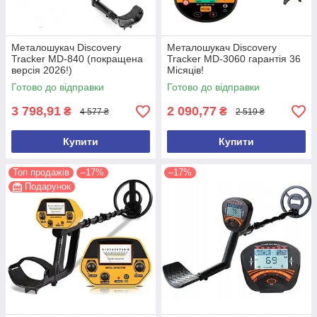
Металошукач Discovery
Металошукач Discovery
Tracker MD-840 (покращена
Tracker MD-3060 гарантія 36
версія 2026!)
Місяців!
Готово до відправки
Готово до відправки
3 798,91
2 090,77
₴
₴
4 577 ₴
2 519 ₴
Купити
Купити
Топ продажів
–17%
–17%
Подарунок