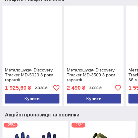
Металошукач Discovery
Металошукач Discovery
Мета
Tracker MD-5020 3 роки
Tracker MD-3500 3 роки
Trac
гарантії
гарантії
36 м
1 925,60
2 490
1 5
₴
₴
2 320 ₴
3 000 ₴
Купити
Купити
Акційні пропозиції та новинки
–25%
–25%