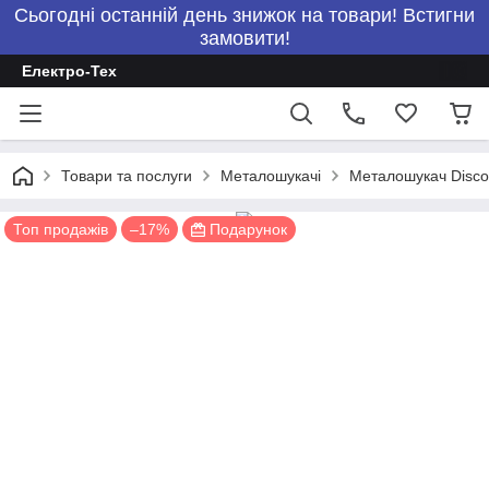
Сьогодні останній день знижок на товари! Встигни
замовити!
Електро-Тех
Товари та послуги
Металошукачі
Металошукач Discov
Топ продажів
–17%
Подарунок