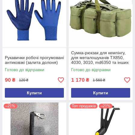
Сумка-рюкзак для кемпінгу,
Рукавички робочі прогумовані
для металошукачів TX850,
антиковзкі (залита долоня)
4030, 3010, md6350 та інших
(ємність 100 л)
Готово до відправки
Готово до відправки
90
1 170
₴
₴
120 ₴
1 560 ₴
Купити
Купити
–21%
Топ продажів
–21%