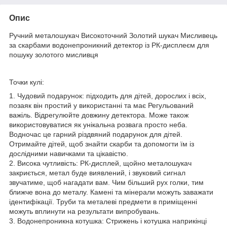
Опис
Ручний металошукач Високоточний Золотий шукач Мисливець
за скарбами водонепроникний детектор із РК-дисплеєм для
пошуку золотого мисливця
Точки кулі:
1. Чудовий подарунок: підходить для дітей, дорослих і всіх,
позаяк він простий у використанні та має Регульований
важіль. Відрегулюйте довжину детектора. Може також
використовуватися як унікальна розвага просто неба.
Водночас це гарний різдвяний подарунок для дітей.
Отримайте дітей, щоб знайти скарби та допомогти їм із
дослідними навичками та цікавістю.
2. Висока чутливість: РК-дисплей, щойно металошукач
закриється, метал буде виявлений, і звуковий сигнал
звучатиме, щоб нагадати вам. Чим більший рух голки, тим
ближче вона до металу. Камені та мінерали можуть заважати
ідентифікації. Труби та металеві предмети в приміщенні
можуть вплинути на результати випробувань.
3. Водонепроникна котушка: Стрижень і котушка наприкінці