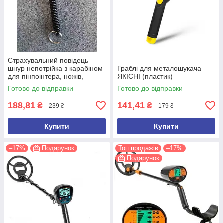
Страхувальний повідець
шнур непотрійка з карабіном
Граблі для металошукача
для пінпоінтера, ножів,
ЯКІСНІ (пластик)
ліхтарів, рацій, ключів
Готово до відправки
Готово до відправки
188,81
141,41
₴
₴
239 ₴
179 ₴
Купити
Купити
–17%
Подарунок
Топ продажів
–17%
Подарунок