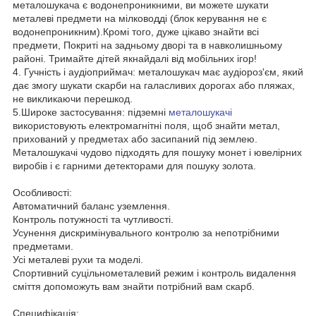
металошукача є водонепроникними, ви можете шукати
металеві предмети на мілководді (блок керування не є
водонепроникним).Кромі того, дуже цікаво знайти всі
предмети, Покриті на задньому дворі та в навколишньому
районі. Тримайте дітей якнайдалі від мобільних ігор!
4. Гучність і аудіоприймач: металошукач має аудіороз'єм, який
дає змогу шукати скарби на галасливих дорогах або пляжах,
не викликаючи перешкод.
5.Широке застосування: підземні
металошукачі
використовують електромагнітні поля, щоб знайти метал,
прихований у предметах або засипаний під землею.
Металошукачі чудово підходять для пошуку монет і ювелірних
виробів і є гарними детекторами для пошуку золота.
Особливості:
Автоматичний баланс уземлення.
Контроль потужності та чутливості.
Усунення дискримінувального контролю за непотрібними
предметами.
Усі металеві рухи та моделі.
Спортивний суцільнометалевий режим і контроль видалення
сміття допоможуть вам знайти потрібний вам скарб.
Специфікація: