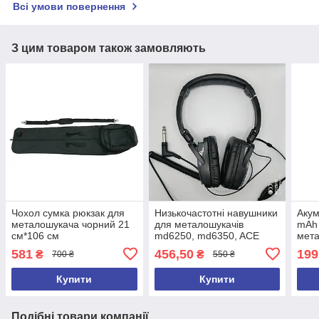
Всі умови повернення
З цим товаром також замовляють
Чохол сумка рюкзак для
Низькочастотні навушники
Акум
металошукача чорний 21
для металошукачів
mAh
см*106 см
md6250, md6350, ACE
мета
250, ACE 350, ACE250,
md40
581
456,50
199
₴
₴
700 ₴
550 ₴
ACE350, GARRET 2026 рік
Купити
Купити
Подібні товари компанії