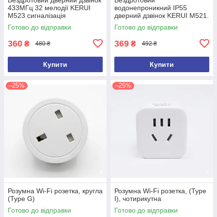
433МГц 32 мелодії KERUI
водонепроникний IP55
M523 сигналізація
дверний дзвінок KERUI M521.
Білий.
Готово до відправки
Готово до відправки
360
369
₴
₴
480 ₴
492 ₴
Купити
Купити
–25%
–25%
Розумна Wi-Fi розетка, кругла
Розумна Wi-Fi розетка, (Type
(Type G)
I), чотирикутна
Готово до відправки
Готово до відправки