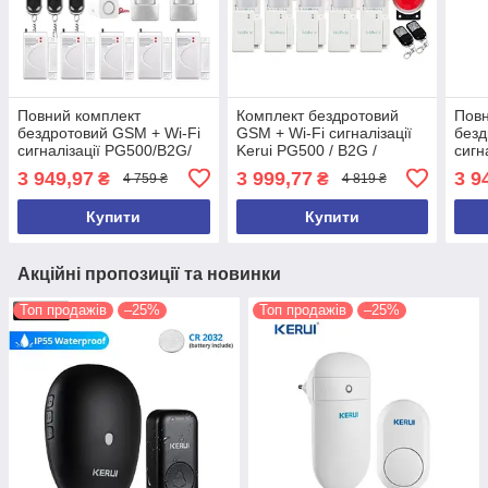
Повний комплект
Комплект бездротовий
Повн
бездротовий GSM + Wi-Fi
GSM + Wi-Fi сигналізації
безд
сигналізації PG500/B2G/
Kerui PG500 / B2G /
сигн
А30 Акція! (комплект 5)
GSM30А (комплект 4
А30 
3 949,97
3 999,77
3 9
₴
₴
4 759 ₴
4 819 ₴
econome home)! Гарантія
Купити
Купити
Акційні пропозиції та новинки
Топ продажів
–25%
Топ продажів
–25%