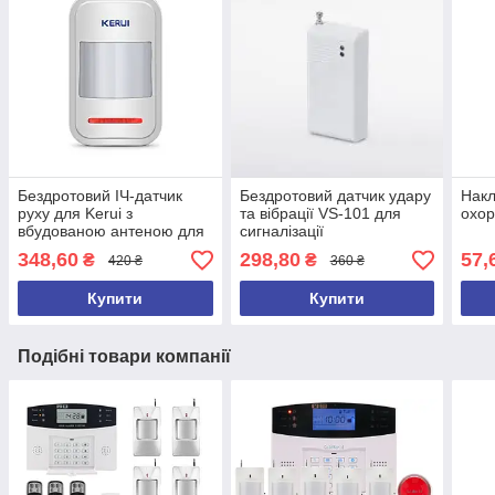
Бездротовий ІЧ-датчик
Бездротовий датчик удару
Накл
руху для Kerui з
та вібрації VS-101 для
охо
вбудованою антеною для
сигналізації
сигналізації P819
348,60
298,80
57,
₴
₴
420 ₴
360 ₴
Купити
Купити
Подібні товари компанії