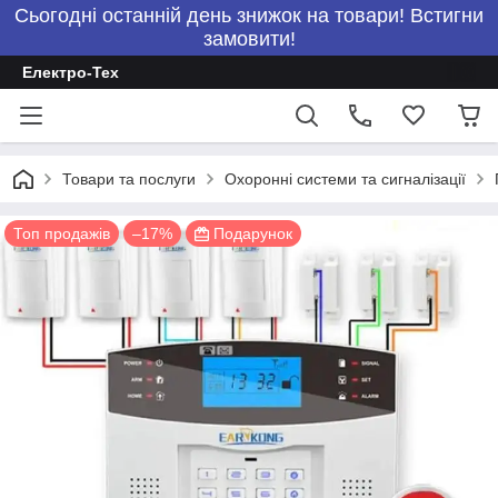
Сьогодні останній день знижок на товари! Встигни
замовити!
Електро-Тех
Товари та послуги
Охоронні системи та сигналізації
Топ продажів
–17%
Подарунок