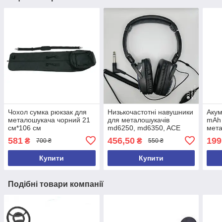
Чохол сумка рюкзак для
Низькочастотні навушники
Акум
металошукача чорний 21
для металошукачів
mAh
см*106 см
md6250, md6350, ACE
мета
250, ACE 350, ACE250,
md40
581
456,50
199
₴
₴
700 ₴
550 ₴
ACE350, GARRET 2026 рік
Купити
Купити
Подібні товари компанії