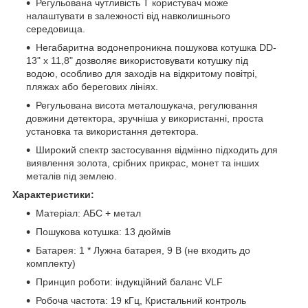
Регульована чутливість T користувач може
налаштувати в залежності від навколишнього
середовища.
Негабаритна водонепроникна пошукова котушка DD-
13" x 11,8" дозволяє використовувати котушку під
водою, особливо для заходів на відкритому повітрі,
пляжах або берегових лініях.
Регульована висота металошукача, регулювання
довжини детектора, зручніша у використанні, проста
установка та використання детектора.
Широкий спектр застосування відмінно підходить для
виявлення золота, срібних прикрас, монет та інших
металів під землею.
Характеристики:
Матеріал: АБС + метал
Пошукова котушка: 13 дюймів
Батарея: 1 * Лужна батарея, 9 В (не входить до
комплекту)
Принцип роботи: індукційний баланс VLF
Робоча частота: 19 кГц, Кристальний контроль