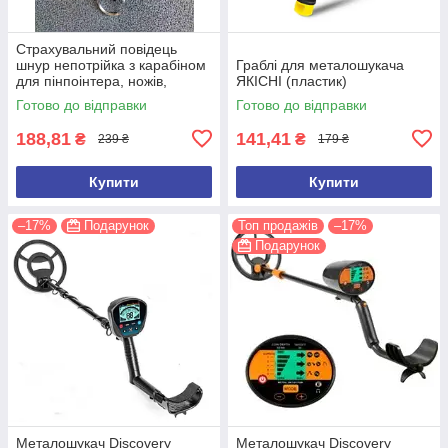
Страхувальний повідець
шнур непотрійка з карабіном
Граблі для металошукача
для пінпоінтера, ножів,
ЯКІСНІ (пластик)
ліхтарів, рацій, ключів
Готово до відправки
Готово до відправки
188,81
141,41
₴
₴
239 ₴
179 ₴
Купити
Купити
–17%
Подарунок
Топ продажів
–17%
Подарунок
Металошукач Discovery
Металошукач Discovery