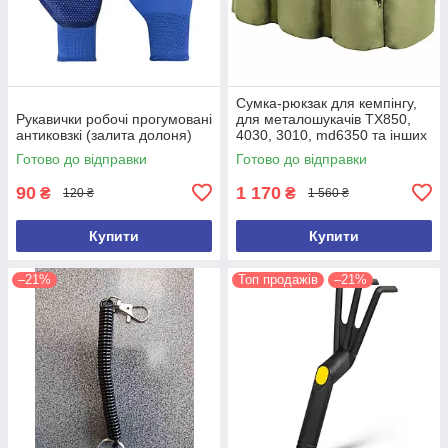
Сумка-рюкзак для кемпінгу,
Рукавички робочі прогумовані
для металошукачів TX850,
антиковзкі (залита долоня)
4030, 3010, md6350 та інших
(ємність 100 л)
Готово до відправки
Готово до відправки
90
1 170
₴
₴
120 ₴
1 560 ₴
Купити
Купити
–21%
Топ продажів
–21%