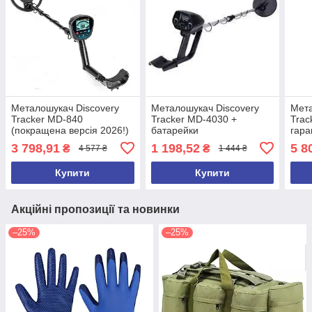
Металошукач Discovery
Металошукач Discovery
Мета
Tracker MD-840
Tracker MD-4030 +
Trac
(покращена версія 2026!)
батарейки
гара
3 798,91
1 198,52
5 8
₴
₴
4 577 ₴
1 444 ₴
Купити
Купити
Акційні пропозиції та новинки
–25%
–25%