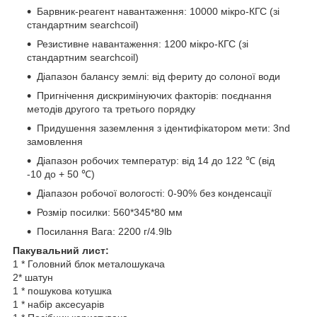
Барвник-реагент навантаження: 10000 мікро-КГС (зі
стандартним searchcoil)
Резистивне навантаження: 1200 мікро-КГС (зі
стандартним searchcoil)
Діапазон балансу землі: від фериту до солоної води
Пригнічення дискримінуючих факторів: поєднання
методів другого та третього порядку
Придушення заземлення з ідентифікатором мети: 3nd
замовлення
Діапазон робочих температур: від 14 до 122 ℃ (від
-10 до + 50 ℃)
Діапазон робочої вологості: 0-90% без конденсації
Розмір посилки: 560*345*80 мм
Посилання Вага: 2200 г/4.9lb
Пакувальний лист:
1 * Головний блок металошукача
2* шатун
1 * пошукова котушка
1 * набір аксесуарів