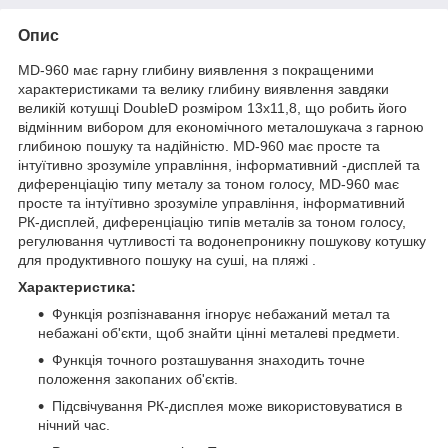
Опис
MD-960 має гарну глибину виявлення з покращеними
характеристиками та велику глибину виявлення завдяки
великій котушці DoubleD розміром 13x11,8, що робить його
відмінним вибором для економічного металошукача з гарною
глибиною пошуку та надійністю. MD-960 має просте та
інтуїтивно зрозуміле управління, інформативний -дисплей та
диференціацію типу металу за тоном голосу, MD-960 має
просте та інтуїтивно зрозуміле управління, інформативний
РК-дисплей, диференціацію типів металів за тоном голосу,
регулювання чутливості та водонепроникну пошукову котушку
для продуктивного пошуку на суші, на пляжі .
Характеристика:
Функція розпізнавання ігнорує небажаний метал та
небажані об'єкти, щоб знайти цінні металеві предмети.
Функція точного розташування знаходить точне
положення закопаних об'єктів.
Підсвічування РК-дисплея може використовуватися в
нічний час.