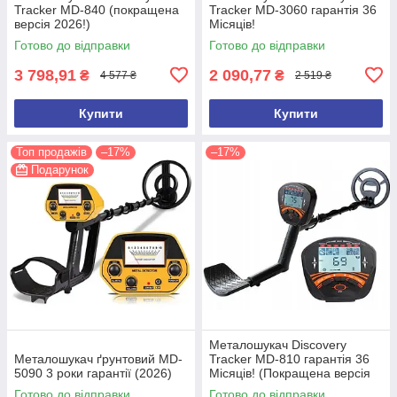
Tracker MD-840 (покращена
Tracker MD-3060 гарантія 36
версія 2026!)
Місяців!
Готово до відправки
Готово до відправки
3 798,91
2 090,77
₴
₴
4 577 ₴
2 519 ₴
Купити
Купити
Топ продажів
–17%
–17%
Подарунок
Металошукач Discovery
Металошукач ґрунтовий MD-
Tracker MD-810 гарантія 36
5090 3 роки гарантії (2026)
Місяців! (Покращена версія
2026 року)
Готово до відправки
Готово до відправки