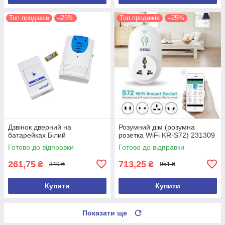
Топ продажів
–25%
Топ продажів
–25%
Дзвінок дверний на
Розумний дім (розумна
батарейках Білий
розетка WiFi KR-S72) 231309
Готово до відправки
Готово до відправки
261,75
713,25
₴
₴
349 ₴
951 ₴
Купити
Купити
Показати ще