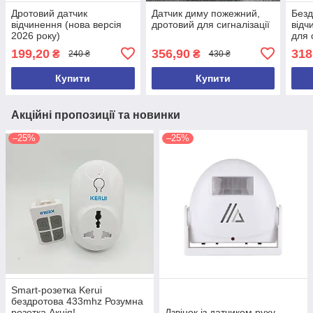
Дротовий датчик
Датчик диму пожежний,
Безд
відчинення (нова версія
дротовий для сигналізації
відч
2026 року)
для 
199,20
356,90
318
₴
₴
240 ₴
430 ₴
Купити
Купити
Акційні пропозиції та новинки
–25%
–25%
Smart-розетка Kerui
бездротова 433mhz Розумна
розетка Акція!
Дзвінок із датчиком руху