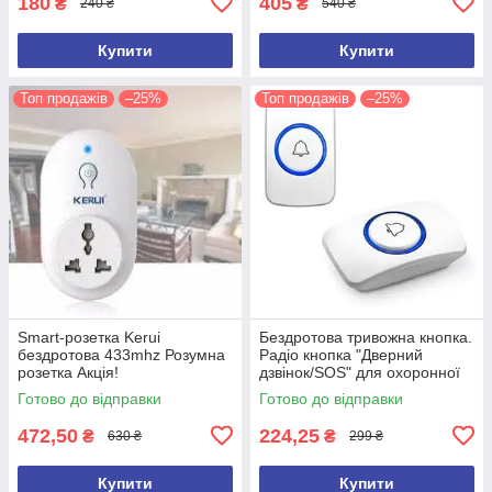
180
405
₴
₴
240 ₴
540 ₴
Купити
Купити
Топ продажів
–25%
Топ продажів
–25%
Smart-розетка Kerui
Бездротова тривожна кнопка.
бездротова 433mhz Розумна
Радіо кнопка "Дверний
розетка Акція!
дзвінок/SOS" для охоронної
сигналізації.Кнопка KERUI F
Готово до відправки
Готово до відправки
51
472,50
224,25
₴
₴
630 ₴
299 ₴
Купити
Купити