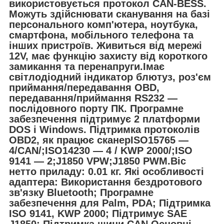
використовується протокол CAN-BESS.
Можуть здійснювати сканування на базі
персонального комп'ютера, ноутбука,
смартфона, мобільного телефона та
інших пристроїв. Живиться від мережі
12V, має функцію захисту від короткого
замикання та перенапруги.Імає
світлодіодний індикатор блютуз, роз'єм
приймання/передавання OBD,
передавання/приймання RS232 —
послідовного порту ПК. Програмне
забезпечення підтримує 2 платформи
DOS і Windows. Підтримка протоколів
OBD2, як працює сканерISO15765 —
4/CAN/;ISO14230 — 4 / KWP 2000/;ISO
9141 — 2;J1850 VPW;J1850 PWM.Віс
нетто приладу: 0.01 кг. Які особливості
адаптера: Використання бездротового
зв'язку Bluetooth; Програмне
забезпечення для Palm, PDA; Підтримка
ISO 9141, KWP 2000; Підтримує SAE
J1850; Підтримка шини CAN.Основні