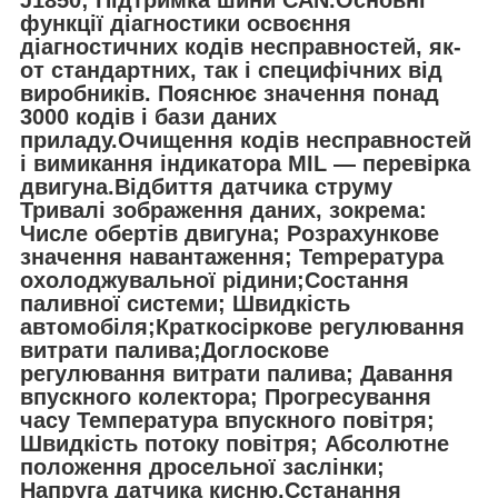
функції діагностики освоєння
діагностичних кодів несправностей, як-
от стандартних, так і специфічних від
виробників. Пояснює значення понад
3000 кодів і бази даних
приладу.Очищення кодів несправностей
і вимикання індикатора MIL — перевірка
двигуна.Відбиття датчика струму
Тривалі зображення даних, зокрема:
Числе обертів двигуна; Розрахункове
значення навантаження; Tempература
охолоджувальної рідини;Состання
паливної системи; Швидкість
автомобіля;Краткосіркове регулювання
витрати палива;Доглоскове
регулювання витрати палива; Давання
впускного колектора; Прогресування
часу Температура впускного повітря;
Швидкість потоку повітря; Абсолютне
положення дросельної заслінки;
Напруга датчика кисню.Сстанання