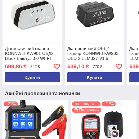
Діагностичний сканер
Діагностичний ОБД2
Діаг
KONNWEI KW901 ОБД2
сканер KONNWEI KW903
ска
Black Блютуз 3.0 WI-FI
OBD 2 ELM327 V1.5
ELM3
тестер помилок Torque
Bluetooth 4.0! Автосканер,
Wind
698,86
639,10
639
₴
₴
842 ₴
770 ₴
для Android ELM327
автотестер (НОВИНКА)
Авт
Купити
Купити
Акційні пропозиції та новинки
–21%
Топ продажів
–17%
Подарунок