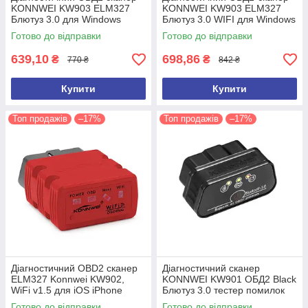
KONNWEI KW903 ELM327
KONNWEI KW903 ELM327
Блютуз 3.0 для Windows
Блютуз 3.0 WIFI для Windows
Android IOS Автосканер
Android IOS Автосканер
Готово до відправки
Готово до відправки
ELM327
ELM327
639,10
698,86
₴
₴
770 ₴
842 ₴
Купити
Купити
Топ продажів
–17%
Топ продажів
–17%
Діагностичний OBD2 сканер
Діагностичний сканер
ELM327 Konnwei KW902,
KONNWEI KW901 ОБД2 Black
WiFi v1.5 для iOS iPhone
Блютуз 3.0 тестер помилок
Автосканер автотестер
Torque для Android ELM327
Готово до відправки
Готово до відправки