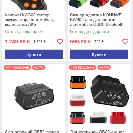
Konnwei KW600 тестер
Сканер-адаптер KONNWEI
акумулятора автомобіля,
KW902 для діагностики
діагностика АКБ
автомобіля OBDII Bluetooth
Акумуляторний тестер
3.0 Автосканер автотестер
Готово до відправки
Готово до відправки
ELM327
1 249,98
599,26
₴
₴
1 506 ₴
722 ₴
Купити
Купити
Топ продажів
–17%
Топ продажів
–17%
Діагностичний ОБД2 сканер
Діагностичний ОБД2-сканер