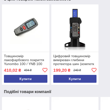
Товщиномір
Цифровий товщиномір
лакофарбового покриття
вимірювач глибини
Yunombo 100 / YNB 100
протектора шин (компетк
Yanombo яномбо 100
стандарт)
410,02
199,20
₴
₴
494 ₴
240 ₴
YNB-100 + БАТАРЕЙКИ та
ЧЕХОЛ
Купити
Купити
Подібні товари компанії