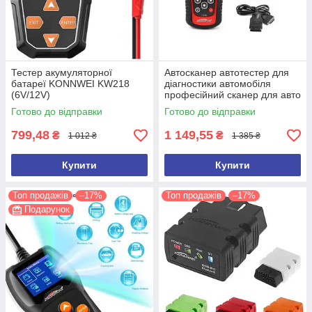
Тестер акумуляторної
Автосканер автотестер для
батареї KONNWEI KW218
діагностики автомобіля
(6V/12V)
професійний сканер для авто
OBDII/EOBD Konnwei KW808
Готово до відправки
Готово до відправки
799,48
1 149,55
₴
₴
1 012 ₴
1 385 ₴
Купити
Купити
Топ продажів
–17%
Топ продажів
–17%
Подарунок