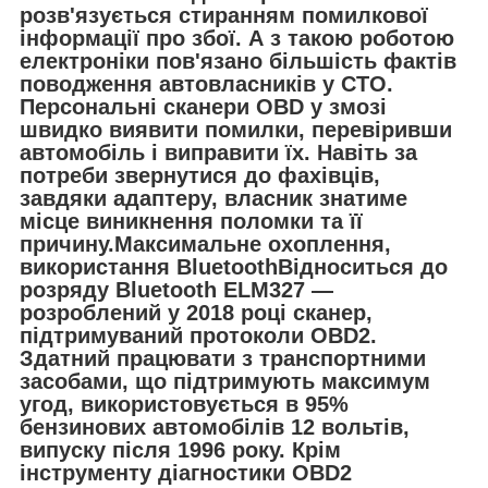
розв'язується стиранням помилкової
інформації про збої. А з такою роботою
електроніки пов'язано більшість фактів
поводження автовласників у СТО.
Персональні сканери OBD у змозі
швидко виявити помилки, перевіривши
автомобіль і виправити їх. Навіть за
потреби звернутися до фахівців,
завдяки адаптеру, власник знатиме
місце виникнення поломки та її
причину.Максимальне охоплення,
використання BluetoothВідноситься до
розряду Bluetooth ELM327 —
розроблений у 2018 році сканер,
підтримуваний протоколи OBD2.
Здатний працювати з транспортними
засобами, що підтримують максимум
угод, використовується в 95%
бензинових автомобілів 12 вольтів,
випуску після 1996 року. Крім
інструменту діагностики OBD2