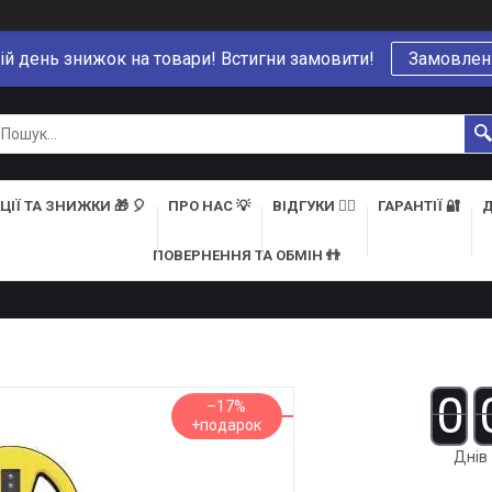
ій день знижок на товари! Встигни замовити!
Замовлен
ЦІЇ ТА ЗНИЖКИ 🎁 🎈
ПРО НАС 💡
ВІДГУКИ 👍🏻
ГАРАНТІЇ 🔐
Д
ПОВЕРНЕННЯ ТА ОБМІН 👬
0
–17%
Днів