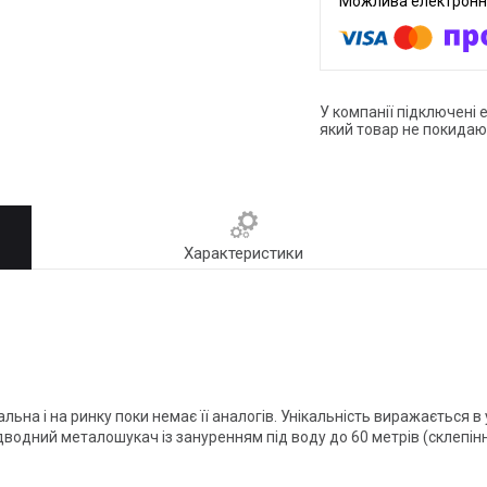
У компанії підключені 
який товар не покидаю
Характеристики
на і на ринку поки немає її аналогів. Унікальність виражається в
ідводний металошукач із зануренням під воду до 60 метрів (склепіння