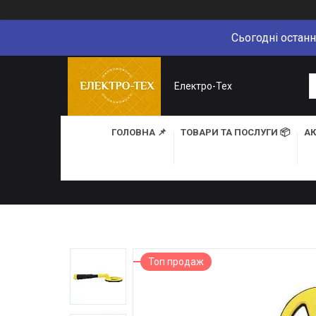
Сьогодні останн
Електро-Тех
ГОЛОВНА 📌
ТОВАРИ ТА ПОСЛУГИ 📦
АК
Топ продаж