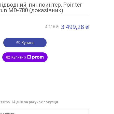
підводний, пинпоинтер, Рointer
xun MD-780 (доказівник)
3 499,28 ₴
4 216 ₴
Купити
Купити з
3
тягом 14 днів
за рахунок покупця