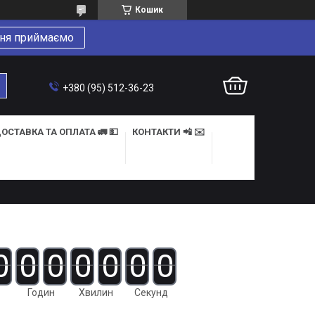
Кошик
ня приймаємо
+380 (95) 512-36-23
ОСТАВКА ТА ОПЛАТА 🚛 💵
КОНТАКТИ 📲 ✉️
0
0
0
0
0
0
0
Годин
Хвилин
Секунд