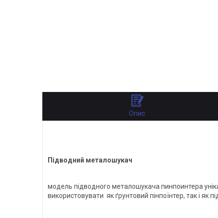
Опис
Підводний металошукач
модель підводного металошукача пинпоинтера унікаль
використовувати як ґрунтовий пінпоїнтер, так і як п