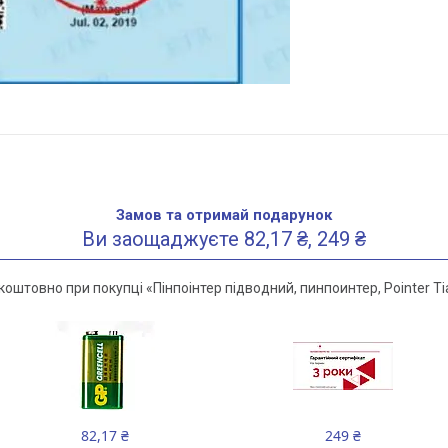
Замов та отримай подарунок
Ви заощаджуєте 82,17 ₴, 249 ₴
оштовно при покупці «Пінпоінтер підводний, пинпоинтер, Рointer T
82,17 ₴
249 ₴