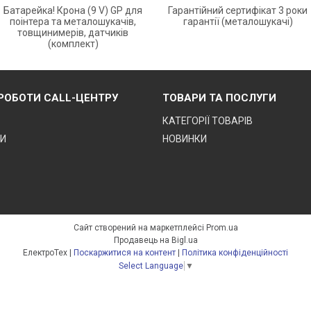
Батарейка! Крона (9 V) GP для
Гарантійний сертифікат 3 роки
поінтера та металошукачів,
гарантії (металошукачі)
товщинимерів, датчиків
(комплект)
 РОБОТИ CALL-ЦЕНТРУ
ТОВАРИ ТА ПОСЛУГИ
КАТЕГОРІЇ ТОВАРІВ
ТИ
НОВИНКИ
Сайт створений на маркетплейсі
Prom.ua
Продавець на Bigl.ua
ЕлектроТех |
Поскаржитися на контент
|
Політика конфіденційності
Select Language
▼