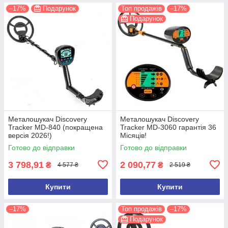
–17%
Подарунок
Топ продажів
–17%
Подарунок
Металошукач Discovery
Металошукач Discovery
Tracker MD-840 (покращена
Tracker MD-3060 гарантія 36
версія 2026!)
Місяців!
Готово до відправки
Готово до відправки
3 798,91
2 090,77
₴
₴
4 577 ₴
2 519 ₴
Купити
Купити
–17%
Топ продажів
–17%
Подарунок