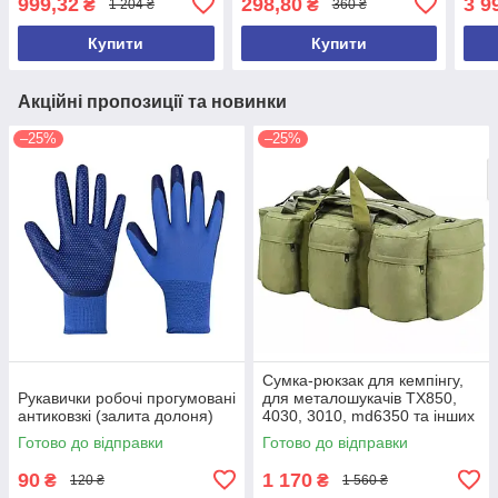
999,32
298,80
3 9
₴
₴
1 204 ₴
360 ₴
Купити
Купити
Акційні пропозиції та новинки
–25%
–25%
Сумка-рюкзак для кемпінгу,
Рукавички робочі прогумовані
для металошукачів TX850,
антиковзкі (залита долоня)
4030, 3010, md6350 та інших
(ємність 100 л)
Готово до відправки
Готово до відправки
90
1 170
₴
₴
120 ₴
1 560 ₴