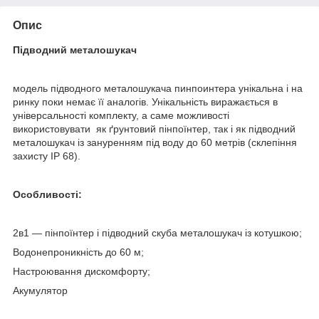
Опис
Підводний металошукач
модель підводного металошукача пинпоинтера унікальна і на
ринку поки немає її аналогів. Унікальність виражається в
універсальності комплекту, а саме можливості
використовувати як ґрунтовий пінпоїнтер, так і як підводний
металошукач із зануренням під воду до 60 метрів (склепіння
захисту IP 68).
Особливості:
2в1 — пінпоїнтер і підводний скуба металошукач із котушкою;
Водонепроникність до 60 м;
Настроювання дискомфорту;
Акумулятор