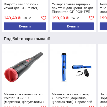
Водостійкий прозорий
Універсальний зарядний
Акум
чохол для GP-Pointer,
пристрій для крони 9V для
mAh
Пінпоінтер GP-POINTER
мета
md40
149,40
199,20
199
₴
₴
180 ₴
240 ₴
Купити
Купити
Подібні товари компанії
Металошукач-пінпоінтер
Металошукач пінпоінтер
Пінп
Рointer GC-2007
GP-Pointer (морквина,
Порт
(морквина, цілеухатель) +
ціловказівник) + прозорий
мета
батарейки
чохол
Tian