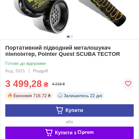
Портативний підводний металошукач
пінпоінтер, Рointer Quest SCUBA TECTOR
Готово до відправки
Код: 3321
Роздріб
3 499,28
₴
4 216 ₴
Економія
716.72 ₴
Залишилось
22 дні
Купити
або
Купити з