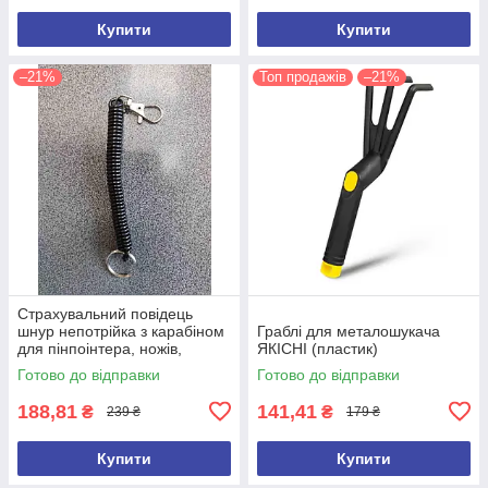
Купити
Купити
–21%
Топ продажів
–21%
Страхувальний повідець
шнур непотрійка з карабіном
Граблі для металошукача
для пінпоінтера, ножів,
ЯКІСНІ (пластик)
ліхтарів, рацій, ключів
Готово до відправки
Готово до відправки
188,81
141,41
₴
₴
239 ₴
179 ₴
Купити
Купити