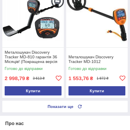
Металошукач Discovery
Tracker MD-810 гарантія 36
Металошукач Discovery
Місяців! (Покращена версія
Tracker MD-1012
2026 року)
Готово до відправки
Готово до відправки
2 998,79
1 553,76
₴
₴
3 613 ₴
1 872 ₴
Купити
Купити
Показати ще
Про нас