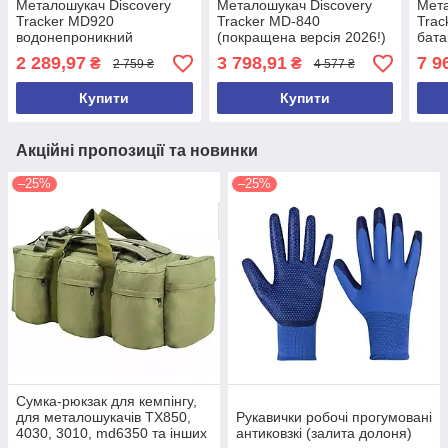
Металошукач Discovery
Металошукач Discovery
Мета
Tracker MD920
Tracker MD-840
Trac
водонепроникний
(покращена версія 2026!)
бата
металодетектор з
2 289,97
3 798,91
7 9
₴
₴
2 759 ₴
4 577 ₴
регульованою довжиною
Купити
Купити
Акційні пропозиції та новинки
–25%
–25%
Сумка-рюкзак для кемпінгу,
для металошукачів TX850,
Рукавички робочі прогумовані
4030, 3010, md6350 та інших
антиковзкі (залита долоня)