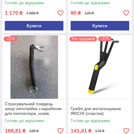
(ємність 100 л)
Готово до відправки
Готово до відправки
1 170
90
₴
₴
1 560 ₴
120 ₴
Купити
Купити
–21%
Топ продажів
–21%
Страхувальний повідець
шнур непотрійка з карабіном
Граблі для металошукача
для пінпоінтера, ножів,
ЯКІСНІ (пластик)
ліхтарів, рацій, ключів
Готово до відправки
Готово до відправки
188,81
141,41
₴
₴
239 ₴
179 ₴