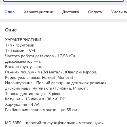
Опис
Характеристики
Доставка
Оплата
Умови п
Опис
ХАРАКТЕРИСТИКИ:
Тип - ґрунтовий
Тип схеми – VFL
Частота роботи детектора - 17,58 кГц
Дискримінатор — є
Баланс ґрунту - авто
Режими пошуку - 4 (Всі метали, Ювелірні вироби,
Користувальницькі, Реліквії, Монети)
Налаштування - Повний спектр, на декількох режимах
дискримінації, Чутливість / Глибина, Pinpoint
Тонова ідентифікація - 3 рівні
Котушка - 15 дюймів (38 см) DD
Харчування - 4 АА
Глибина виявлення монети – до 55 см.
MD 6350 – простий та функціональний металошукач,