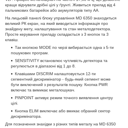
краще відчувати дрібні цілі у ґрунті. Живиться прилад від 4
пальчикових батарейок або акумуляторів типу АА.
На лицьовій панелі блоку управління MD 6350 знаходиться
великий РК екран, на який виводиться інформація про
знайдену мету, налаштування та стан металодетектора.
Просте керування приладу складається з 3 кнопок та 3
клавіш.
Так кнопкою MODE по черзі вибирається одна з 5-ти
пошукових програм.
SENSITIVITY встановлює чутливість детектора та
регулюється в діапазоні від 1 до 8.
Клавішами DISCRIM налаштовується 12-ти
сегментний дискримінатор - будь-який сегмент може
бути виключений з результатів пошуку. Кнопка PWR
включає та вимикає металошукач.
PINPOINT активує режим точного виявлення центру
цілі.
Кнопка ELIM виключає або вмикає обраний сектор
дискримінатора.
Для позначення знахідки з різних типів металу на MD 6350