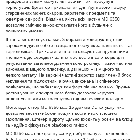
працювати з яким можуть як новачки, так і просунуті
користувачі. Детектор призначений для ґрунтового пошуку
старовинних монет, скарбів, раритетних предметів та
ювелірних виробів. Відмінна якість всіх частин MD 6350
дозволяє сміливо використовувати його в будь-яких
пошукових умовах.
Штанга металошукача має S образний конструктив, який
зарекомендував себе з найкращого боку як за надійністю, так
і ергономікою. Три частини штанги фіксуються пружинними
кнопками, де середня частина має достатньо отворів для
регулювання загальної довжини конструктиву. Нижня частина
виконана із міцного пластику, а дві інших – із міцного та
легкого металу. На верхній частині жорстко закріплений блок
керування та підлокітник, а ручка виконана із спіненого
поліуретану, що забезпечує комфорт під час пошуку. Зручне
розташування електронного блоку дозволяє керувати
налаштуваннями металошукача одним великим пальцем.
Металодетектор MD 6350 має 15 дюймів DD котушку, яка
дозволяє вести глибокий пошук з достатньою площею
захоплення. Штекер її дроту щільно входить у роз'єм на блоці
та надійно фіксується різьбовою гайкою
MD 6350 має електронну схему, побудовану за технологією
VLF. Працює металошукач на частоті 17,58 кГц, що дозволяє