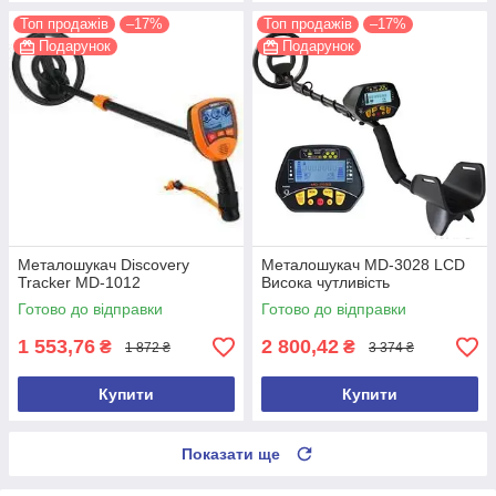
Топ продажів
–17%
Топ продажів
–17%
Подарунок
Подарунок
Металошукач Discovery
Металошукач MD-3028 LCD
Tracker MD-1012
Висока чутливість
Готово до відправки
Готово до відправки
1 553,76
2 800,42
₴
₴
1 872 ₴
3 374 ₴
Купити
Купити
Показати ще