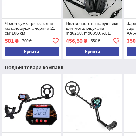
Чохол сумка рюкзак для
Низькочастотні навушники
Заря
металошукача чорний 21
для металошукачів
заря
см*106 см
md6250, md6350, ACE
АА A
250, ACE 350, ACE250,
md30
581
456,50
350
₴
₴
700 ₴
550 ₴
ACE350, GARRET 2026 рік
md6
Купити
Купити
Подібні товари компанії