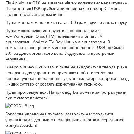
Fly Air Mouse G10 не вимагає ніяких додаткових налаштувань.
Після того як USB приймач вставляється в пристрій - миша
налаштовується автоматично.
Пульт має також невелика вага – 50 грам, зручно лягає в руку.
Пульт можна використовувати з персональними
комп'ютерами, Smart TV, телевізійними Smart TV
приставками, Android TV Box і іншими пристроями. В
комплекті з повітряним мишею поставляється USB приймач
2.0, за допомогою якого вона з'єднується з пристроями
керування.
З аеро мишею G20S вам більше не знадобиться тверда рівна
поверхня для управління приставкою або телевізором.
Кнопки гучності, повернення, домашньої сторінки, кроки назад
і інших суттєво спростять користування технікою.
Пульт програмується. Наприклад, Ви можете запрограмувати
пульт смарт приставки
Голосове управління пультом дозволить насолодитися
управлінням з допомогою спеціальних програм, серед яких
Google Assistant.