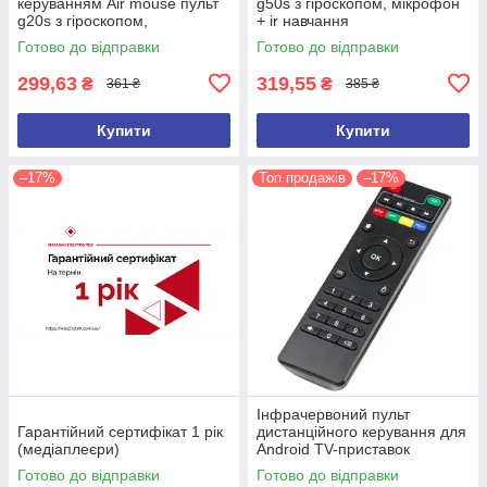
керуванням Air mouse пульт
g50s з гіроскопом, мікрофон
g20s з гіроскопом,
+ ir навчання
аероможиш
Готово до відправки
Готово до відправки
299,63
319,55
₴
₴
361 ₴
385 ₴
Купити
Купити
–17%
Топ продажів
–17%
Інфрачервоний пульт
Гарантійний сертифікат 1 рік
дистанційного керування для
(медіаплеєри)
Android TV-приставок
Готово до відправки
Готово до відправки