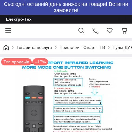
Сьогодні останній день знижок на товари! Встигни
замовити!
Електро-Тех
Товари та послуги
Приставки " Смарт - ТВ
Пульт ДУ 
Топ продажів
–17%