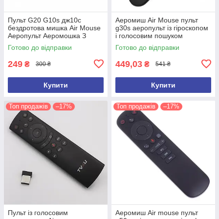
Пульт G20 G10s дж10c
Аеромиш Air Mouse пульт
бездротова мишка Air Mouse
g30s аеропульт із гіроскопом
Аеропульт Аеромошка З
і голосовим пошуком
ГІРОСКОПОП
Готово до відправки
Готово до відправки
249
449,03
₴
₴
300 ₴
541 ₴
Купити
Купити
Топ продажів
–17%
Топ продажів
–17%
Пульт із голосовим
Аеромиш Air mouse пульт