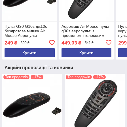
Пульт G20 G10s дж10c
Аеромиш Air Mouse пульт
Пуль
бездротова мишка Air
g30s аеропульт із
керу
Mouse Аеропульт
гіроскопом і голосовим
пуль
Аеромошка З
пошуком
аер
249
449,03
299
₴
₴
300 ₴
541 ₴
ГІРОСКОПОП
Купити
Купити
Акційні пропозиції та новинки
Топ продажів
–17%
Топ продажів
–17%