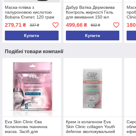
Маска-плівка з
Дабур Ватіка Дермовива
Маск
гіалуроновою кислотою
Контроль жирності Гель
проб
Bobana Єгипет, 120 грам
для вмивання 150 мл
Clin
Єгипет
279,71
499,66
180
₴
₴
337 ₴
602 ₴
Купити
Купити
Подібні товари компанії
Eva Skin Clinic Єва
Крем із колагеном Eva
Сиро
Колагенова тканинна
Skin Clinic collagen Youth
обли
маска. Засіб для
defense зволожувальний
ефек