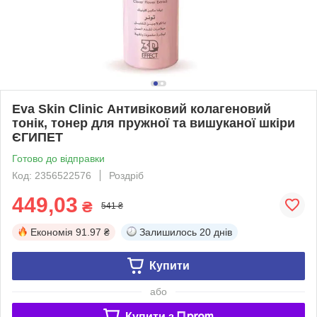
Eva Skin Clinic Антивіковий колагеновий
тонік, тонер для пружної та вишуканої шкіри
ЄГИПЕТ
Готово до відправки
Код: 2356522576
Роздріб
449,03
₴
541 ₴
Економія
91.97 ₴
Залишилось
20 днів
Купити
або
Купити з