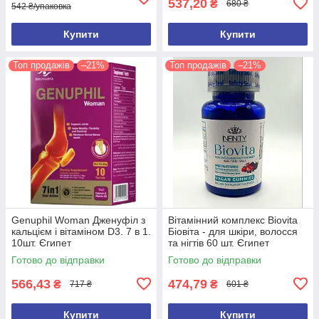
537,20
₴
680 ₴
542 ₴/упаковка
Купити
Купити
Топ продажів
–21%
Топ продажів
–21%
Genuphil Woman Дженуфіл з
Вітамінний комплекс Biovita
кальцієм і вітаміном D3. 7 в 1.
Біовіта - для шкіри, волосся
10шт. Єгипет
та нігтів 60 шт. Єгипет
Оригінал
Готово до відправки
Готово до відправки
566,43
474,79
₴
₴
717 ₴
601 ₴
Купити
Купити