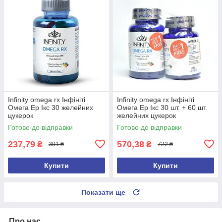
Infinity omega rx Інфініті
Infinity omega rx Інфініті
Омега Ер Ікс 30 желейних
Омега Ер Ікс 30 шт. + 60 шт.
цукерок
желейних цукерок
Готово до відправки
Готово до відправки
237,79
570,38
₴
₴
301 ₴
722 ₴
Купити
Купити
Показати ще
Про нас