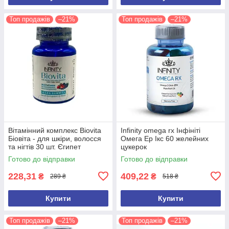
Топ продажів
–21%
Топ продажів
–21%
Вітамінний комплекс Biovita
Infinity omega rx Інфініті
Біовіта - для шкіри, волосся
Омега Ер Ікс 60 желейних
та нігтів 30 шт. Єгипет
цукерок
Оригінал
Готово до відправки
Готово до відправки
228,31
409,22
₴
₴
289 ₴
518 ₴
Купити
Купити
Топ продажів
–21%
Топ продажів
–21%