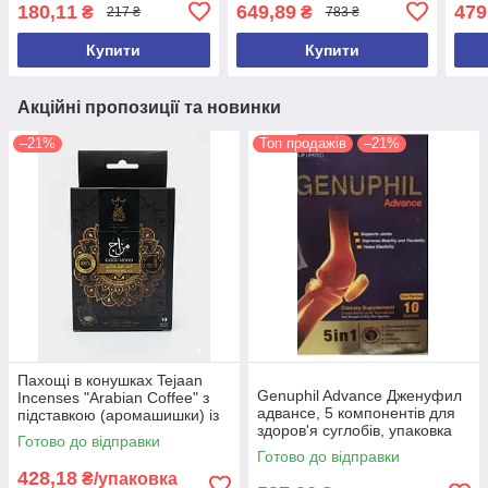
підвищення пружності (3
для молодої шкіри 20+.
coll
180,11
649,89
479
₴
₴
217 ₴
783 ₴
аркуші)
Спеціальна формула 3D
Купити
Купити
Акційні пропозиції та новинки
–21%
Топ продажів
–21%
Пахощі в конушках Tejaan
Genuphil Advance Дженуфил
Incenses "Arabian Coffee" з
адвансе, 5 компонентів для
підставкою (аромашишки) із
здоров'я суглобів, упаковка
запахом кави, 10 шт.
Готово до відправки
10саше Єгипет
Готово до відправки
428,18
₴/упаковка