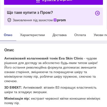
Що таке купити з Пром?
Замовлення під захистом
Опис
Характеристики
Доставка
Оплата
Умови п
Опис
Антивіковий колагеновий тонік Eva Skin Clinic
- чудове
рішення для догляду за абсолютно будь-яким типом шкіри!
Його остання революційна формула допомагає зменшити
ознаки старіння, зміцнюючи та покращуючи шкіру та
мінімізуючи появу пір, роблячи шкіру пружною, сяючою та
сяючою.
3D ЕФЕКТ:
Антивіковий: вітамін B3 покращує еластичність
шкіри та згладжує зморшки.
Мінімізація пір:
екстракт червоної квітки конюшини мінімізує
появу пір.