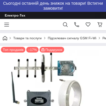
Сьогодні останній день знижок на товари! Встигни
замовити!
Електро-Тех
Товари та послуги
Підсилювач сигналу GSM Fi-Wi
Ре
Топ продажів
–17%
Подарунок