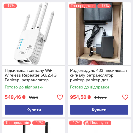
–17%
Топ продажів
–17%
Підсилювач сигналу WiFi
Радіомодуль 433 підсилювач
Wireless Repeater 5G/2.4G
сигналу ретранслятор
Репітер, ретранслятор
рипітер репітер для
сигналу до 1200Mbps 802.11
сигналізацій ПОТУЖНИЙ
Готово до відправки
Готово до відправки
549,46
954,50
₴
₴
662 ₴
1 150 ₴
Купити
Купити
Топ продажів
–17%
–17%
Подарунок