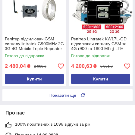
Репітер підсилювач GSM
Репітер Lintratek KW17L-GD
сигналу lintratek G900MHz 2G
підсилювач сигналу GSM та
3G 4G Mobile Triple Repeater
4G (900 та 1800 МГц) LTE
Phone KW16L-GSM-S (з
Готово до відправки
Готово до відправки
антенами)
2 480,04
4 200,63
₴
₴
2 988 ₴
5 061 ₴
Купити
Купити
Показати ще
Про нас
100% позитивних з 1096 відгуків за рік