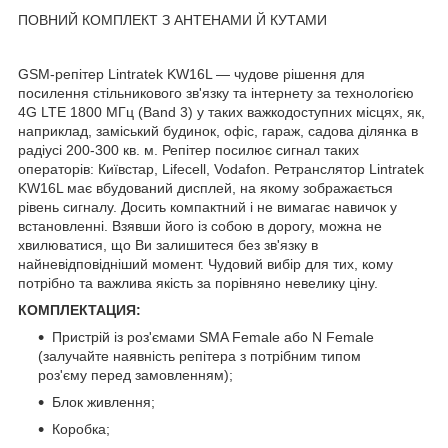
ПОВНИЙ КОМПЛЕКТ З АНТЕНАМИ Й КУТАМИ
GSM-репітер Lintratek KW16L — чудове рішення для
посилення стільникового зв'язку та інтернету за технологією
4G LTE 1800 МГц (Band 3) у таких важкодоступних місцях, як,
наприклад, заміський будинок, офіс, гараж, садова ділянка в
радіусі 200-300 кв. м. Репітер посилює сигнал таких
операторів: Київстар, Lifecell, Vodafon. Ретранслятор Lintratek
KW16L має вбудований дисплей, на якому зображається
рівень сигналу. Досить компактний і не вимагає навичок у
встановленні. Взявши його із собою в дорогу, можна не
хвилюватися, що Ви залишитеся без зв'язку в
найневідповідніший момент. Чудовий вибір для тих, кому
потрібно та важлива якість за порівняно невелику ціну.
К
ОМПЛЕКТАЦИЯ:
Пристрій із роз'ємами SMA Female або N Female
(залучайте наявність репітера з потрібним типом
роз'єму перед замовленням);
Блок живлення;
Коробка;