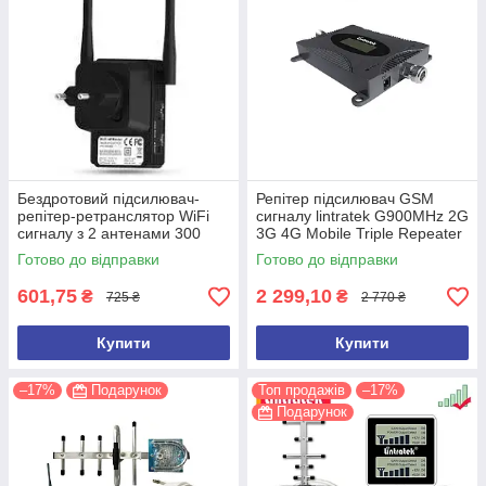
Бездротовий підсилювач-
Репітер підсилювач GSM
репітер-ретранслятор WiFi
сигналу lintratek G900MHz 2G
сигналу з 2 антенами 300
3G 4G Mobile Triple Repeater
Мбіт/с. Репітер Wavlink N300
Phone KW16L-GSM-S (тільки
Готово до відправки
Готово до відправки
WL-WN
блок)
601,75
2 299,10
₴
₴
725 ₴
2 770 ₴
Купити
Купити
–17%
Подарунок
Топ продажів
–17%
Подарунок