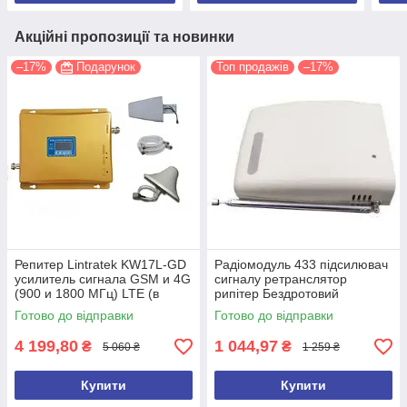
Акційні пропозиції та новинки
–17%
Подарунок
Топ продажів
–17%
Репитер Lintratek KW17L-GD
Радіомодуль 433 підсилювач
усилитель сигнала GSM и 4G
сигналу ретранслятор
(900 и 1800 МГц) LTE (в
рипітер Бездротовий
золотистом цвете)
ретранслятор FD-02
Готово до відправки
Готово до відправки
4 199,80
1 044,97
₴
₴
5 060 ₴
1 259 ₴
Купити
Купити