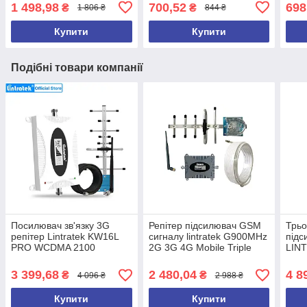
маршрутизатор Tenda AC8
EX300 V2
EX3
1 498,98
700,52
698
₴
₴
1 806 ₴
844 ₴
тенда АС8
Купити
Купити
Подібні товари компанії
Посилювач зв'язку 3G
Репітер підсилювач GSM
Трьо
репітер Lintratek KW16L
сигналу lintratek G900MHz
підс
PRO WCDMA 2100
2G 3G 4G Mobile Triple
LIN
Repeater Phone KW16L-
GSM
GSM-S (з антенами)
70dB
3 399,68
2 480,04
4 8
₴
₴
4 096 ₴
2 988 ₴
LT
Купити
Купити