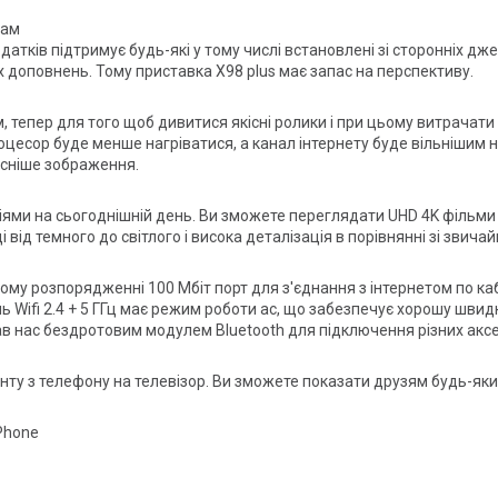
рам
тків підтримує будь-які у тому числі встановлені зі сторонніх дж
 доповнень. Тому приставка X98 plus має запас на перспективу.
 тепер для того щоб дивитися якісні ролики і при цьому витрачати
оцесор буде менше нагріватися, а канал інтернету буде вільнішим
існіше зображення.
іями на сьогоднішній день. Ви зможете переглядати UHD 4K фільми з
 від темного до світлого і висока деталізація в порівнянні зі звич
ашому розпорядженні 100 Мбіт порт для з'єднання з інтернетом по к
ifi 2.4 + 5 ГГц має режим роботи ac, що забезпечує хорошу швидкі
в нас бездротовим модулем Bluetooth для підключення різних аксесу
нту з телефону на телевізор. Ви зможете показати друзям будь-який
IPhone