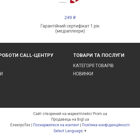
249 ₴
Гарантійний сертифікат 1 рік
(медіаплеєри)
 РОБОТИ CALL-ЦЕНТРУ
ТОВАРИ ТА ПОСЛУГИ
КАТЕГОРІЇ ТОВАРІВ
ТИ
НОВИНКИ
Сайт створений на маркетплейсі
Prom.ua
Продавець на Bigl.ua
ЕлектроТех |
Поскаржитися на контент
|
Політика конфіденційності
Select Language
▼