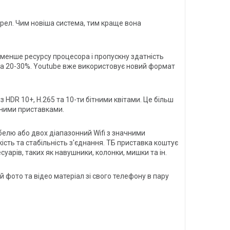
ерел. Чим новіша система, тим краще вона
 менше ресурсу процесора і пропускну здатність
 на 20-30%. Youtube вже використовує новий формат
 HDR 10+, H.265 та 10-ти бітними квітами. Це більш
айними приставками.
абелю або двох діапазонний Wifi з значними
сть та стабільність з'єднання. ТБ приставка коштує
арів, таких як навушники, колонки, мишки та ін.
 фото та відео матеріал зі свого телефону в пару