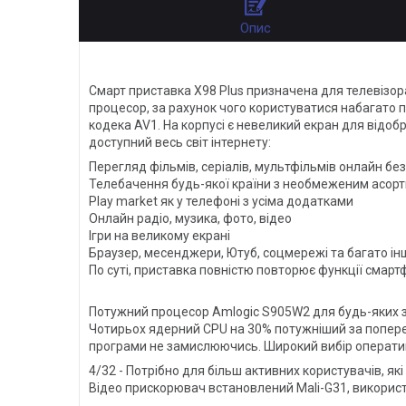
Опис
Смарт приставка X98 Plus призначена для телевізора
процесор, за рахунок чого користуватися набагато п
кодека AV1. На корпусі є невеликий екран для відо
доступний весь світ інтернету:
Перегляд фільмів, серіалів, мультфільмів онлайн бе
Телебачення будь-якої країни з необмеженим асор
Play market як у телефоні з усіма додатками
Онлайн радіо, музика, фото, відео
Ігри на великому екрані
Браузер, месенджери, Ютуб, соцмережі та багато ін
По суті, приставка повністю повторює функції смарт
Потужний процесор Amlogic S905W2 для будь-яких 
Чотирьох ядерний CPU на 30% потужніший за поперед
програми не замислюючись. Широкий вибір оперативн
4/32 - Потрібно для більш активних користувачів, як
Відео прискорювач встановлений Mali-G31, використ