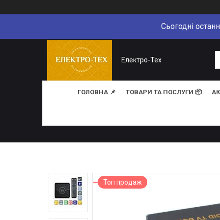
Сьогодні останн
Електро-Тех
ГОЛОВНА 📌
ТОВАРИ ТА ПОСЛУГИ 📦
АК
Топ продаж