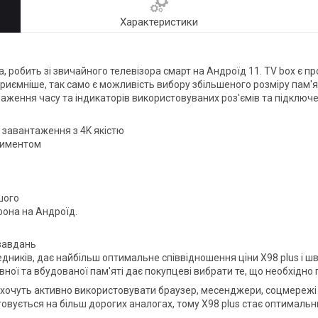
Характеристики
, робить зі звичайного телевізора смарт на Андроїд 11. TV box є 
риємніше, так само є можливість вибору збільшеного розміру пам'ят
браження часу та індикаторів використовуваних роз'ємів та підклю
з завантаження з 4K якістю
тиментом
шого
фона на Андроїд.
завдань
ників, дає найбільш оптимальне співвідношення ціни X98 plus і шв
ої та вбудованої пам'яті дає покупцеві вибрати те, що необхідно 
і хочуть активно використовувати браузер, месенджери, соцмережі т
овується на більш дорогих аналогах, тому X98 plus стає оптималь