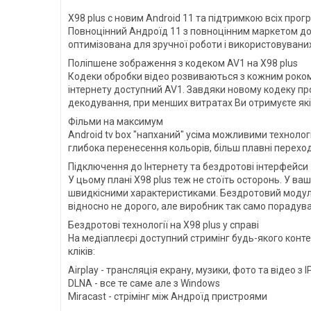
X98 plus c новим Android 11 та підтримкою всіх прог
Повноцінний Андроїд 11 з повноцінним маркетом дода
оптимізована для зручної роботи і використовуваних
Поліпшене зображення з кодеком AV1 на X98 plus
Кодеки обробки відео розвиваються з кожним роком,
інтернету доступний AV1. Завдяки новому кодеку пр
декодування, при менших витратах Ви отримуєте як
Фільми на максимум
Android tv box "напханий" усіма можливими технолог
глибока перенесення кольорів, більш плавні переході
Підключення до Інтернету та бездротові інтерфейси
У цьому плані X98 plus теж не стоїть осторонь. У в
швидкісними характеристиками. Бездротовий модуль W
відносно не дорого, але виробник так само порадува
Бездротові технології на X98 plus у справі
На медіаплеєрі доступний стримінг будь-якого конте
кліків:
Airplay - трансляція екрану, музики, фото та відео з 
DLNA - все те саме але з Windows
Miracast - стрімінг між Андроїд пристроями