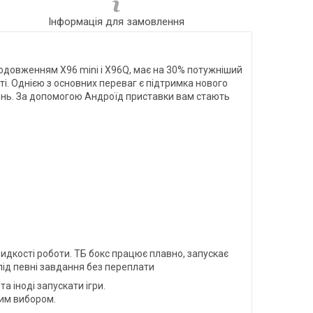
Інформація для замовлення
продовженням X96 mini і X96Q, має на 30% потужніший
і. Однією з основних переваг є підтримка нового
чень. За допомогою Андроїд приставки вам стають
идкості роботи. ТБ бокс працює плавно, запускає
під певні завдання без переплати
а іноді запускати ігри.
ним вибором.