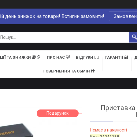
ій день знижок на товари! Встигни замовити!
Замовлен
ЦІЇ ТА ЗНИЖКИ 🎁 🎈
ПРО НАС 💡
ВІДГУКИ 👍🏻
ГАРАНТІЇ 🔐
Д
ПОВЕРНЕННЯ ТА ОБМІН 👬
Приставка 
Подарунок
Немає в наявності
Код:
34341768