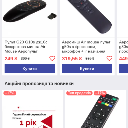
Пульт G20 G10s дж10c
Аеромиш Air mouse пульт
Аеро
бездротова мишка Air
g50s з гіроскопом,
g30s
Mouse Аеропульт
мікрофон + ir навчання
гіро
Аеромошка З
пош
249
319,55
449
₴
₴
300 ₴
385 ₴
ГІРОСКОПОП
Купити
Купити
Акційні пропозиції та новинки
–17%
Топ продажів
–17%