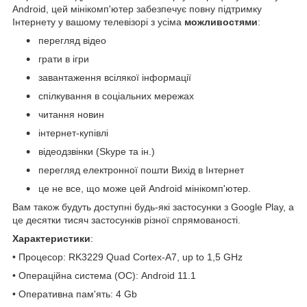
Android, цей мінікомп'ютер забезпечує повну підтримку
Інтернету у вашому телевізорі з усіма
можливостями
:
перегляд відео
грати в ігри
завантаження всілякої інформації
спілкування в соціальних мережах
читання новин
інтернет-купівлі
відеодзвінки (Skype та ін.)
перегляд електронної пошти Вихід в Інтернет
це не все, що може цей Android мінікомп'ютер.
Вам також будуть доступні будь-які застосунки з Google Play, а
це десятки тисяч застосунків різної спрямованості.
Характеристики
:
• Процесор: RK3229 Quad Cortex-A7, up to 1,5 GHz
• Операційна система (ОС): Android 11.1
• Оперативна пам'ять: 4 Gb