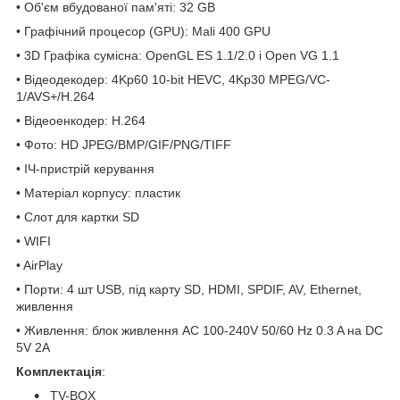
• Об'єм вбудованої пам'яті: 32 GB
• Графічний процесор (GPU): Mali 400 GPU
• 3D Графіка сумісна: OpenGL ES 1.1/2.0 і Open VG 1.1
• Відеодекодер: 4Kp60 10-bit HEVC, 4Kp30 MPEG/VC-
1/AVS+/H.264
• Відеоенкодер: H.264
• Фото: HD JPEG/BMP/GIF/PNG/TIFF
• ІЧ-пристрій керування
• Матеріал корпусу: пластик
• Слот для картки SD
• WIFI
• AirPlay
• Порти: 4 шт USB, під карту SD, HDMI, SPDIF, AV, Ethernet,
живлення
• Живлення: блок живлення AC 100-240V 50/60 Hz 0.3 A на DC
5V 2A
Комплектація
:
TV-BOX