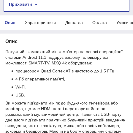
Приховати
Опис
Характеристики
Доставка
Оплата
Умови п
Опис
Потужний і компактний мінікомп'ютер на основі операційної
системи Android 11.1 подарує вашому телевізору всі
можливості SMART-TV. MXQ 4k оборудован:
процесором Quad Cortex A7 з частотою до 1.5 ГГц
4 Гб оперативної пам'яті,
Wi-Fi,
USB.
Ви можете під'єднати мініпк до будь-якого телевізора або
монітора, що має HDMI порт і перетворити його на
розважальний мультимедійний центр. Наявність USB-порту
дає змогу під'єднати практично будь-який пристрій введення/
виведення, як-от: клавіатура, миша, або навіть вебкамера,
зокрема й бездротові. Маючи на борту операційну систему