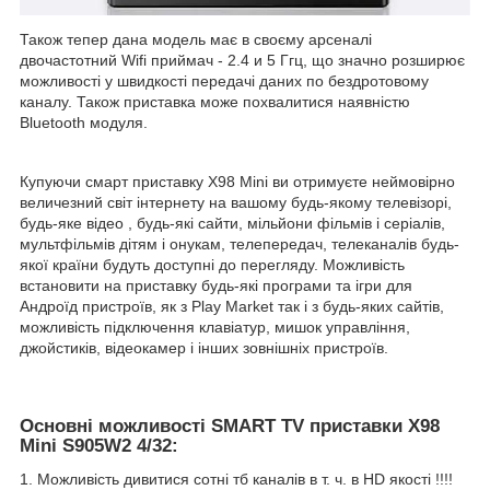
Також тепер дана модель має в своєму арсеналі
двочастотний Wifi приймач - 2.4 и 5 Ггц, що значно розширює
можливості у швидкості передачі даних по бездротовому
каналу. Також приставка може похвалитися наявністю
Bluetooth модуля.
Купуючи смарт приставку X98 Mini ви отримуєте неймовірно
величезний світ інтернету на вашому будь-якому телевізорі,
будь-яке відео , будь-які сайти, мільйони фільмів і серіалів,
мультфільмів дітям і онукам, телепередач, телеканалів будь-
якої країни будуть доступні до перегляду. Можливість
встановити на приставку будь-які програми та ігри для
Андроїд пристроїв, як з Play Market так і з будь-яких сайтів,
можливість підключення клавіатур, мишок управління,
джойстиків, відеокамер і інших зовнішніх пристроїв.
Основні можливості
SMART TV приставки
X98
Mini S905W2 4/32
:
1. Можливість дивитися сотні тб каналів в т. ч. в HD якості !!!!