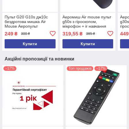
Пульт G20 G10s дж10c
Аеромиш Air mouse пульт
Аеро
бездротова мишка Air
g50s з гіроскопом,
g30s
Mouse Аеропульт
мікрофон + ir навчання
гіро
Аеромошка З
пош
249
319,55
449
₴
₴
300 ₴
385 ₴
ГІРОСКОПОП
Купити
Купити
Акційні пропозиції та новинки
–17%
Топ продажів
–17%