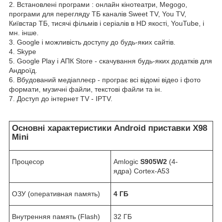
2. Встановлені програми : онлайн кінотеатри, Megogo,
програми для перегляду ТБ каналів Sweet TV, You TV,
Київстар ТБ, тисячі фільмів і серіалів в HD якості, YouTube, і
мн. інше.
3. Google і можливість доступу до будь-яких сайтів.
4. Skype
5. Google Play і АПК Store - скачування будь-яких додатків для
Андроїд.
6. Вбудований медіаплеєр - програє всі відомі відео і фото
формати, музичні файли, текстові файли та ін.
7. Доступ до інтернет TV - IPTV.
Основні характеристики Android приставки X98
Mini
Процесор
Amlogic
S905W2
(4-
ядра) Cortex-A53
ОЗУ (оперативная память)
4 ГБ
Внутренняя память (Flash)
32 ГБ