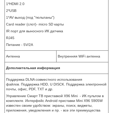
1*HDMI 2.0
2*USB
1*AV выход (под "тюльпаны")
Card reader (слот)- micro SD карты
IR порт для выносного ИК датчика
RJ45
Питание - 5V/2A
Антенна
Внутренняя WiFi антенна
Дополнительная информация
Поддержка DLNA совместного использования
файлов. Поддержка HDD, U DISCK. Поддержка электронной
почты, офис, PDF, TXT и др.
Управление Смарт ТВ приставкой X96 Mini - ИК пультом в
комплекте. Интерфейс Android приставки Mini X96 S905W
известен своим удобством: экраны, поиск, виджеты,
приложения, уведомления и пр. - все эти преимущества