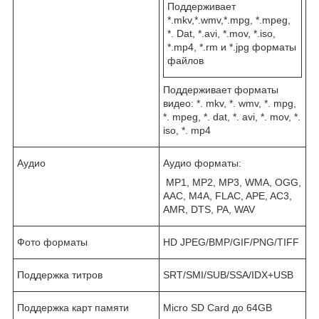
Поддерживает
*.mkv,*.wmv,*.mpg, *.mpeg,
*. Dat, *.avi, *.mov, *.iso,
*.mp4, *.rm и *.jpg форматы
файлов
Поддерживает форматы
видео: *. mkv, *. wmv, *. mpg,
*. mpeg, *. dat, *. avi, *. mov, *.
iso, *. mp4
Аудио
Аудио форматы:
MP1, MP2, MP3, WMA, OGG,
AAC, M4A, FLAC, APE, AC3,
AMR, DTS, РА, WAV
Фото форматы
HD JPEG/BMP/GIF/PNG/TIFF
Поддержка титров
SRT/SMI/SUB/SSA/IDX+USB
Поддержка карт памяти
Micro SD Card до 64GB