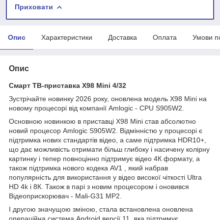
Приховати
Опис
Характеристики
Доставка
Оплата
Умови п
Опис
Смарт ТВ-приставка X98 Mini 4/32
Зустрічайте новинку 2026 року, оновлена модель X98 Mini на
новому процесорі від компанії Amlogic - CPU S905W2.
Основною новинкою в приставці X98 Mini став абсолютно
новий процесор Amlogic S905W2. Відмінністю у процесорі є
підтримка нових стандартів відео, а саме підтримка HDR10+,
що дає можливість отримати більш глибоку і насичену колірну
картинку і тепер повноцінно підтримує відео 4К формату, а
також підтримка нового кодека AV1 , який набрав
популярність для використання у відео високої чіткості Ultra
HD 4k і 8К. Також в парі з новим процесором і оновився
Відеоприскорювач - Mali-G31 MP2.
І другою значущою зміною, стала встановлена оновлена
операційна система Android версії 11, яка підтримує