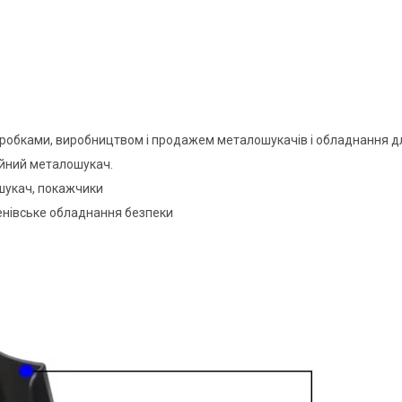
обками, виробництвом і продажем металошукачів і обладнання для 
ійний металошукач.
шукач, покажчики
генівське обладнання безпеки