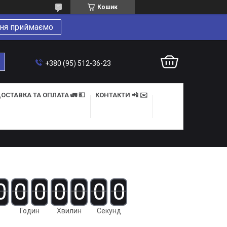
Кошик
ня приймаємо
+380 (95) 512-36-23
ОСТАВКА ТА ОПЛАТА 🚛 💵
КОНТАКТИ 📲 ✉️
0
0
0
0
0
0
0
Годин
Хвилин
Секунд