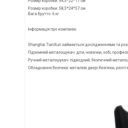
Розмір коробки: 54,5*22*11 см
Розмір коробки: 58,5*24*57 см
Вага брутто: 6 кг
Інформація про компанію:
Shanghai TianXun займається дослідженнями та розр
Підземний металошукач: діти, новачки, хобі, профес
Ручний металошукач: підводний, безпечний метало
Обладнання безпеки: металеві двері безпеки, рент