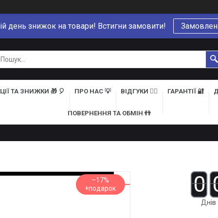
ій день знижок на товари! Встигни замовити!
Замовлен
ЦІЇ ТА ЗНИЖКИ 🎁 🎈
ПРО НАС 💡
ВІДГУКИ 👍🏻
ГАРАНТІЇ 🔐
Д
ПОВЕРНЕННЯ ТА ОБМІН 👬
0
–17%
Днів