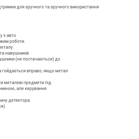
дтримки для зручного та зручного використання
у з авто
ежим роботи.
металу.
та навушників.
вушники (не постачаються) до
а гойдається вправо, якщо метал
и металеві предмети під
никною, але керування
ину детектора.
я).