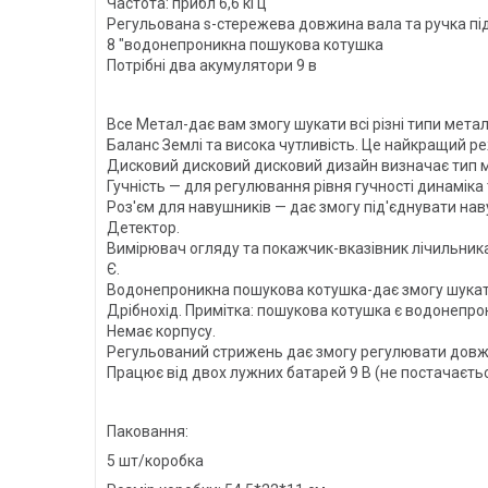
Частота: прибл 6,6 кГц
Регульована s-стережева довжина вала та ручка пі
8 "водонепроникна пошукова котушка
Потрібні два акумулятори 9 в
Все Метал-дає вам змогу шукати всі різні типи метал
Баланс Землі та висока чутливість. Це найкращий р
Дисковий дисковий дисковий дизайн визначає тип 
Гучність — для регулювання рівня гучності динаміка 
Роз'єм для навушників — дає змогу під'єднувати на
Детектор.
Вимірювач огляду та покажчик-вказівник лічильник
Є.
Водонепроникна пошукова котушка-дає змогу шукат
Дрібнохід. Примітка: пошукова котушка є водонепро
Немає корпусу.
Регульований стрижень дає змогу регулювати довж
Працює від двох лужних батарей 9 В (не постачаєтьс
Паковання:
5 шт/коробка