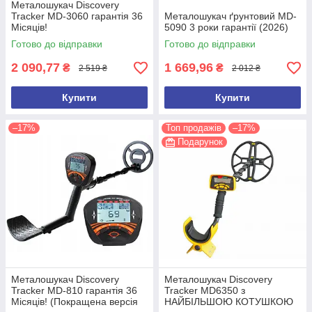
Металошукач Discovery
Tracker MD-3060 гарантія 36
Металошукач ґрунтовий MD-
Місяців!
5090 3 роки гарантії (2026)
Готово до відправки
Готово до відправки
2 090,77
1 669,96
₴
₴
2 519 ₴
2 012 ₴
Купити
Купити
–17%
Топ продажів
–17%
Подарунок
Металошукач Discovery
Металошукач Discovery
Tracker MD-810 гарантія 36
Tracker MD6350 з
Місяців! (Покращена версія
НАЙБІЛЬШОЮ КОТУШКОЮ