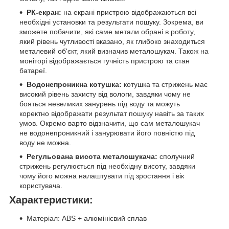
РК-екран:
на екрані пристрою відображаються всі
необхідні установки та результати пошуку. Зокрема, ви
зможете побачити, які саме метали обрані в роботу,
який рівень чутливості вказано, як глибоко знаходиться
металевий об'єкт, який визначив металошукач. Також на
моніторі відображається гучність пристрою та стан
батареї.
Водонепроникна котушка:
котушка та стрижень має
високий рівень захисту від вологи, завдяки чому не
бояться невеликих занурень під воду та можуть
коректно відображати результат пошуку навіть за таких
умов. Окремо варто відзначити, що сам металошукач
не водонепроникний і занурювати його повністю під
воду не можна.
Регульована висота металошукача:
сполучний
стрижень регулюється під необхідну висоту, завдяки
чому його можна налаштувати під зростання і вік
користувача.
Характеристики:
Матеріал: ABS + алюмінієвий сплав