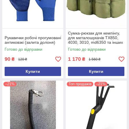
Сумка-рюкзак для кемпінгу,
Рукавички робочі прогумовані
для металошукачів TX850,
антиковзкі (залита долоня)
4030, 3010, md6350 та інших
(ємність 100 л)
Готово до відправки
Готово до відправки
90
1 170
₴
₴
120 ₴
1 560 ₴
Купити
Купити
–21%
Топ продажів
–21%