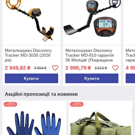
Металошукач Discovery
Металошукач Discovery
Мета
Tracker MD-3030 (2026
Tracker MD-810 гарантія
Trac
рік)
36 Місяців! (Покращена
гара
версія 2026 року)
2 949,82
2 998,79
4 9
₴
₴
3 554 ₴
3 613 ₴
Купити
Купити
Акційні пропозиції та новинки
–25%
–25%