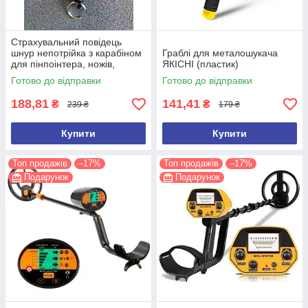
Страхувальний повідець
шнур непотрійка з карабіном
Граблі для металошукача
для пінпоінтера, ножів,
ЯКІСНІ (пластик)
ліхтарів, рацій, ключів
Готово до відправки
Готово до відправки
188,81
141,41
₴
₴
239 ₴
179 ₴
Купити
Купити
Топ продажів
–17%
Топ продажів
–17%
Подарунок
Подарунок