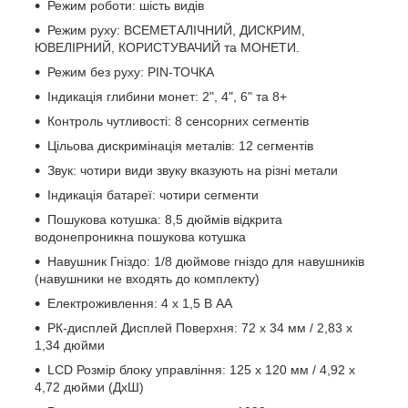
Режим роботи: шість видів
Режим руху: ВСЕМЕТАЛІЧНИЙ, ДИСКРИМ,
ЮВЕЛІРНИЙ, КОРИСТУВАЧИЙ та МОНЕТИ.
Режим без руху: PIN-ТОЧКА
Індикація глибини монет: 2", 4", 6" та 8+
Контроль чутливості: 8 сенсорних сегментів
Цільова дискримінація металів: 12 сегментів
Звук: чотири види звуку вказують на різні метали
Індикація батареї: чотири сегменти
Пошукова котушка: 8,5 дюймів відкрита
водонепроникна пошукова котушка
Навушник Гніздо: 1/8 дюймове гніздо для навушників
(навушники не входять до комплекту)
Електроживлення: 4 х 1,5 В AA
РК-дисплей Дисплей Поверхня: 72 х 34 мм / 2,83 х
1,34 дюйми
LCD Розмір блоку управління: 125 х 120 мм / 4,92 х
4,72 дюйми (ДхШ)