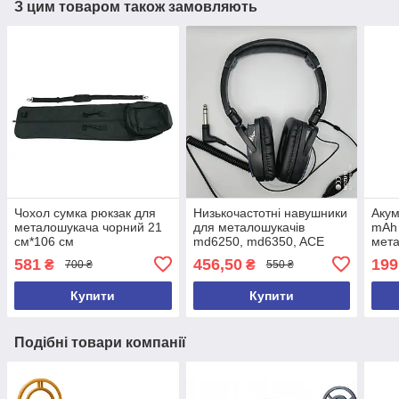
З цим товаром також замовляють
Чохол сумка рюкзак для
Низькочастотні навушники
Акум
металошукача чорний 21
для металошукачів
mAh
см*106 см
md6250, md6350, ACE
мета
250, ACE 350, ACE250,
md40
581
456,50
199
₴
₴
700 ₴
550 ₴
ACE350, GARRET 2026 рік
Купити
Купити
Подібні товари компанії