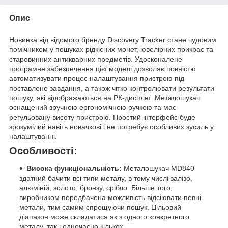
Опис
Новинка від відомого бренду Discovery Tracker стане чудовим
помічником у пошуках рідкісних монет, ювелірних прикрас та
старовинних антикварних предметів. Удосконалене
програмне забезпечення цієї моделі дозволяє повністю
автоматизувати процес налаштування пристрою під
поставлене завдання, а також чітко контролювати результати
пошуку, які відображаються на РК-дисплеї. Металошукач
оснащений зручною ергономічною ручкою та має
регульовану висоту пристрою. Простий інтерфейс буде
зрозумілий навіть новачкові і не потребує особливих зусиль у
налаштуванні.
Особливості:
Висока функціональність:
Металошукач MD840
здатний бачити всі типи металу, в тому числі залізо,
алюміній, золото, бронзу, срібло. Більше того,
виробником передбачена можливість відсіювати певні
метали, тим самим спрощуючи пошук. Цільовий
діапазон може складатися як з одного конкретного
металу, так і одночасно кількох.