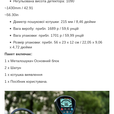
Регульована висота детектора: 1090
~1430mm / 42.91
~56.30in
Діаметр пошукової котушки: 215 мм / 8,46 дюйми
Вага виробу: прибл. 1689 р / 59,6 унцій
Вага упаковки: прибл. 1701 р / 59,99 унцій
Розмір упаковки: прибл. 56 х 23 х 12 см / 22,05 х 9,06
х 4,72 дюйми
Пакет включає:
1 х Металошукач Основний блок
2 х Шатун
1 х котушка виявлення
1 х Посібник користувача.