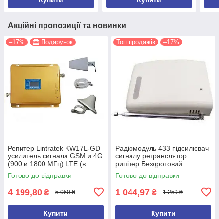
Акційні пропозиції та новинки
–17%
Подарунок
Топ продажів
–17%
Репитер Lintratek KW17L-GD
Радіомодуль 433 підсилювач
усилитель сигнала GSM и 4G
сигналу ретранслятор
(900 и 1800 МГц) LTE (в
рипітер Бездротовий
золотистом цвете)
ретранслятор FD-02
Готово до відправки
Готово до відправки
4 199,80
1 044,97
₴
₴
5 060 ₴
1 259 ₴
Купити
Купити