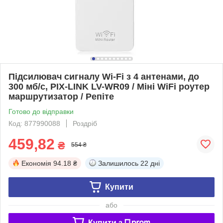
Підсилювач сигналу Wi-Fi з 4 антенами, до
300 мб/с, PIX-LINK LV-WR09 / Міні WiFi роутер
маршрутизатор / Репіте
Готово до відправки
Код: 877990088
Роздріб
459,82
₴
554 ₴
Економія
94.18 ₴
Залишилось
22 дні
Купити
або
Купити з