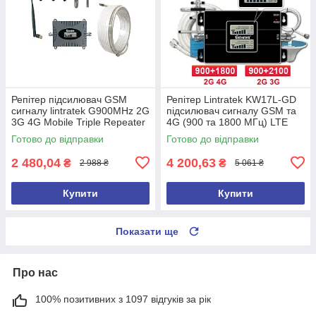
Репітер підсилювач GSM
Репітер Lintratek KW17L-GD
сигналу lintratek G900MHz 2G
підсилювач сигналу GSM та
3G 4G Mobile Triple Repeater
4G (900 та 1800 МГц) LTE
Phone KW16L-GSM-S (з
Готово до відправки
Готово до відправки
антенами)
2 480,04
4 200,63
₴
₴
2 988 ₴
5 061 ₴
Купити
Купити
Показати ще
Про нас
100% позитивних з 1097 відгуків за рік