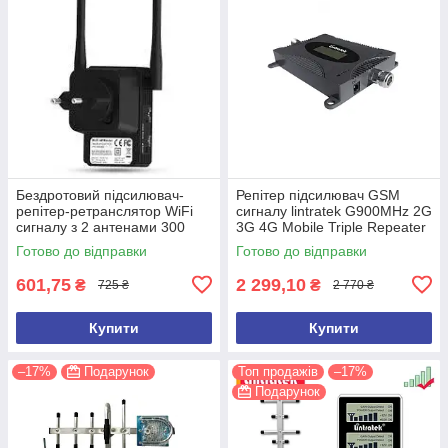
Бездротовий підсилювач-
Репітер підсилювач GSM
репітер-ретранслятор WiFi
сигналу lintratek G900MHz 2G
сигналу з 2 антенами 300
3G 4G Mobile Triple Repeater
Мбіт/с. Репітер Wavlink N300
Phone KW16L-GSM-S (тільки
Готово до відправки
Готово до відправки
WL-WN
блок)
601,75
2 299,10
₴
₴
725 ₴
2 770 ₴
Купити
Купити
–17%
Подарунок
Топ продажів
–17%
Подарунок