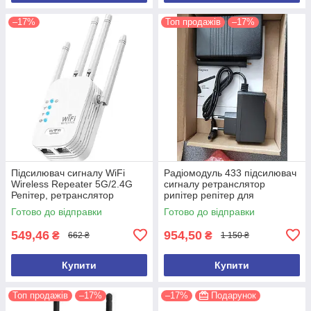
–17%
Топ продажів
–17%
Підсилювач сигналу WiFi
Радіомодуль 433 підсилювач
Wireless Repeater 5G/2.4G
сигналу ретранслятор
Репітер, ретранслятор
рипітер репітер для
сигналу до 1200Mbps 802.11
сигналізацій ПОТУЖНИЙ
Готово до відправки
Готово до відправки
549,46
954,50
₴
₴
662 ₴
1 150 ₴
Купити
Купити
Топ продажів
–17%
–17%
Подарунок