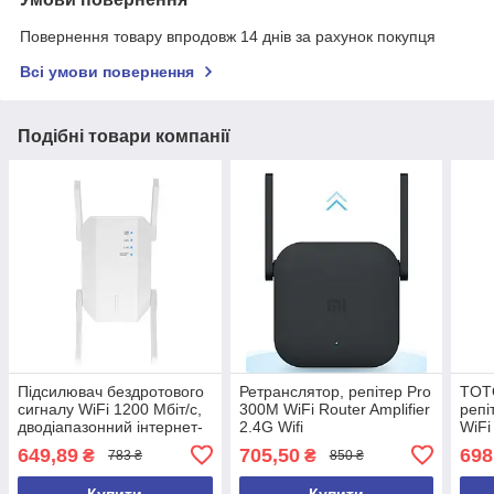
Повернення товару впродовж 14 днів за рахунок покупця
Всі умови повернення
Подібні товари компанії
Підсилювач бездротового
Ретранслятор, репітер Pro
TOT
сигналу WiFi 1200 Мбіт/с,
300M WiFi Router Amplifier
репі
дводіапазонний інтернет-
2.4G Wifi
WiFi
підсилювач, зовнішні 4
EX3
649,89
705,50
698
₴
₴
783 ₴
850 ₴
антени, 5 ГГц та 2,4 ГГц
Купити
Купити