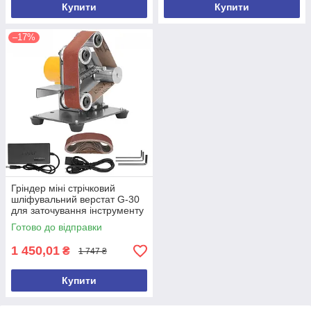
Купити
Купити
–17%
Гріндер міні стрічковий
шліфувальний верстат G-30
для заточування інструменту
(10 шліфувальних стрічок у
Готово до відправки
подарунок) регулятор шви
1 450,01
₴
1 747 ₴
Купити