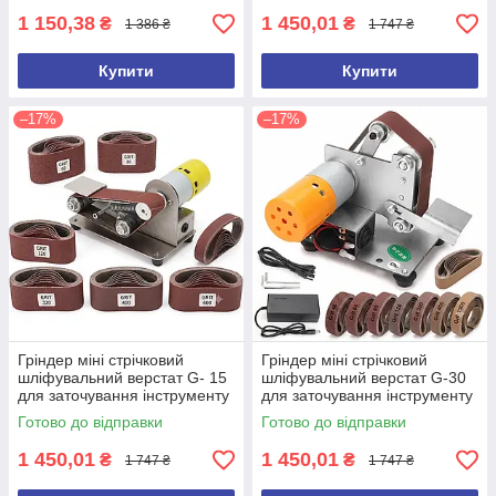
1 150,38
1 450,01
₴
₴
1 386 ₴
1 747 ₴
Купити
Купити
–17%
–17%
Гріндер міні стрічковий
Гріндер міні стрічковий
шліфувальний верстат G- 15
шліфувальний верстат G-30
для заточування інструменту
для заточування інструменту
(10 шліфувальних стрічок у
(20 шліфувальних стрічок у
Готово до відправки
Готово до відправки
подарунок)
подарунок) регулятор шви
1 450,01
1 450,01
₴
₴
1 747 ₴
1 747 ₴