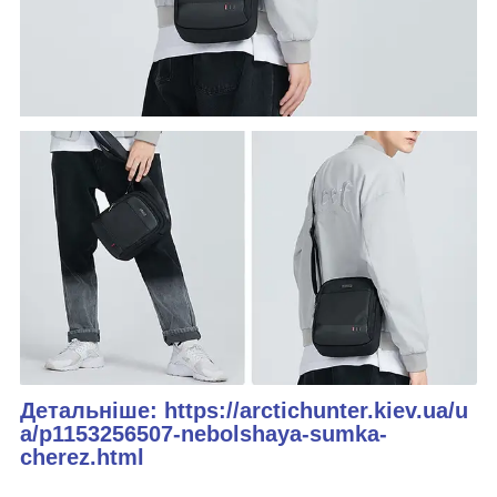
Детальніше: https://arctichunter.kiev.ua/u
a/p1153256507-nebolshaya-sumka-
cherez.html