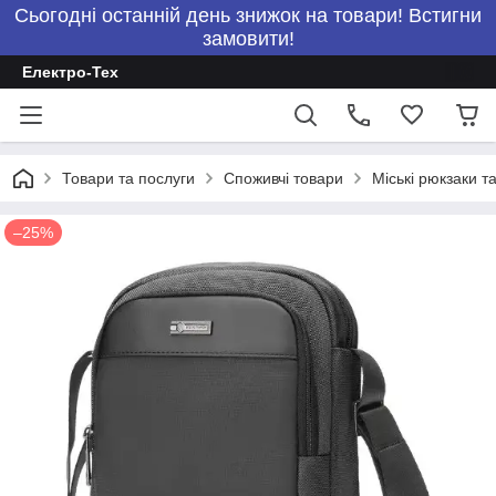
Сьогодні останній день знижок на товари! Встигни
замовити!
Електро-Тех
Товари та послуги
Споживчі товари
Міські рюкзаки т
–25%