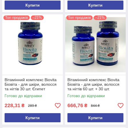
Купити
Купити
Топ продажів
–21%
Топ продажів
–21%
Вітамінний комплекс Biovita
Вітамінний комплекс Biovita
Біовіта - для шкіри, волосся
Біовіта - для шкіри, волосся
та нігтів 30 шт. Єгипет
та нігтів 60 шт. + 30 шт.
Оригінал
Єгипет Оригінал
Готово до відправки
Готово до відправки
228,31
666,76
₴
₴
289 ₴
844 ₴
Купити
Купити