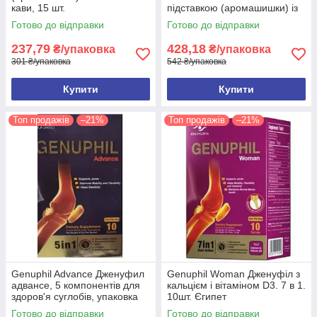
кави, 15 шт.
підставкою (аромашишки) із
запахом кави, 10 шт.
Готово до відправки
Готово до відправки
237,79
428,18
₴/упаковка
₴/упаковка
301 ₴/упаковка
542 ₴/упаковка
Купити
Купити
Топ продажів
–21%
Топ продажів
–21%
Genuphil Advance Дженуфил
Genuphil Woman Дженуфіл з
адвансе, 5 компонентів для
кальцієм і вітаміном D3. 7 в 1.
здоров'я суглобів, упаковка
10шт. Єгипет
10саше Єгипет
Готово до відправки
Готово до відправки