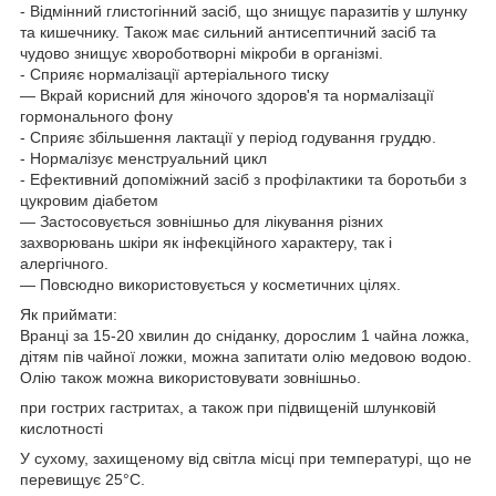
- Відмінний глистогінний засіб, що знищує паразитів у шлунку
та кишечнику. Також має сильний антисептичний засіб та
чудово знищує хвороботворні мікроби в організмі.
- Сприяє нормалізації артеріального тиску
— Вкрай корисний для жіночого здоров'я та нормалізації
гормонального фону
- Сприяє збільшення лактації у період годування груддю.
- Нормалізує менструальний цикл
- Ефективний допоміжний засіб з профілактики та боротьби з
цукровим діабетом
— Застосовується зовнішньо для лікування різних
захворювань шкіри як інфекційного характеру, так і
алергічного.
— Повсюдно використовується у косметичних цілях.
Як приймати:
Вранці за 15-20 хвилин до сніданку, дорослим 1 чайна ложка,
дітям пів чайної ложки, можна запитати олію медовою водою.
Олію також можна використовувати зовнішньо.
при гострих гастритах, а також при підвищеній шлунковій
кислотності
У сухому, захищеному від світла місці при температурі, що не
перевищує 25°C.