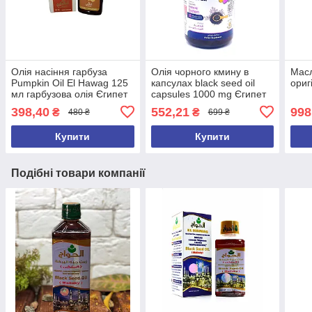
Олія насіння гарбуза
Олія чорного кмину в
Масл
Pumpkin Oil El Hawag 125
капсулах black seed oil
ориг
мл гарбузова олія Єгипет
capsules 1000 mg Єгипет
Оригінал
398,40
552,21
998
₴
₴
480 ₴
699 ₴
Купити
Купити
Подібні товари компанії