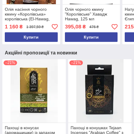
Олія насіння чорного
Олія чорного кмину
Нату
кмину «Королівська»
"Королівське" Хавадж
кмин
королівська (El-Hawag,
Hawag, 125 мл
Єгип
Єгипетська), El Hawag,
1 160
395,08
215
₴
₴
1 397,59 ₴
476 ₴
500 мл (2224)
Купити
Купити
Акційні пропозиції та новинки
–21%
–21%
Пахощі в конусах
Пахощі в конушках Tejaan
(аромашишки) із запахом
Incenses "Arabian Coffee" з