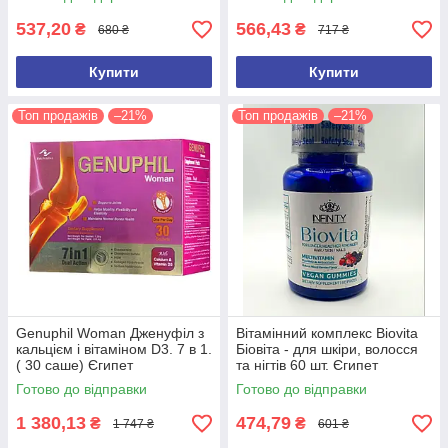
537,20
566,43
₴
₴
680 ₴
717 ₴
Купити
Купити
Топ продажів
–21%
Топ продажів
–21%
Genuphil Woman Дженуфіл з
Вітамінний комплекс Biovita
кальцієм і вітаміном D3. 7 в 1.
Біовіта - для шкіри, волосся
( 30 саше) Єгипет
та нігтів 60 шт. Єгипет
Оригінал
Готово до відправки
Готово до відправки
1 380,13
474,79
₴
₴
1 747 ₴
601 ₴