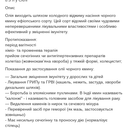
Опис
Олія виходить шляхом холодного віджиму насіння чорного
кмину ефіопського сорту. Цей сорт відомий своїми чудовими
неперевершеними лікувальними властивостями і особливо
ефективний у зміцненні імунітету.
Протипоказання:
період вагітності
хіміо- та променева терапія
прийом сечогінних чи антигіпертензивних препаратів
холетіаз (жовчнокам'яна хвороба) у тяжкій формі, холецистит;
Показання до застосування олії чорного кмину:
— Загальне зміцнення імунітету у дорослих та дітей
- Лікування ГРИПу та ГРВІ (кашель, нежить, застуда, хвороби
дихальних шляхів).
— Боротьба із злоякісними пухлинами. В Індії кмин називають
"калонжі" - і називають головним засобом для лікування раку.
— Видалення каменів із нирок та сечового міхура
- Перевірений засіб при геморої (як мазь, застосовується
зовнішньо)
- Має несильну сечогінну та проносну дію (нормалізує
стілець)