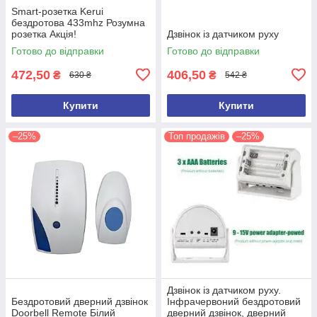
Smart-розетка Kerui
бездротова 433mhz Розумна
розетка Акція!
Дзвінок із датчиком руху
Готово до відправки
Готово до відправки
472,50
406,50
₴
₴
630 ₴
542 ₴
Купити
Купити
–25%
Топ продажів
–25%
Дзвінок із датчиком руху.
Бездротовий дверний дзвінок
Інфрачервоний бездротовий
Doorbell Remote Білий
дверний дзвінок, дверний