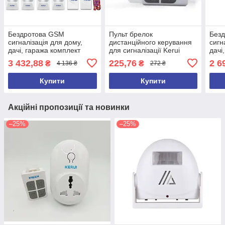
Бездротова GSM
Пульт брелок
Без
сигналізація для дому,
дистанційного керування
сигн
дачі, гаража комплект
для сигналізації Kerui
дачі
Kerui alarm G18 (Economy
Keru
3 432,88
225,76
2 6
₴
₴
4 136 ₴
272 ₴
House 4) 433мГц
Hou
Купити
Купити
Акційні пропозиції та новинки
–25%
–25%