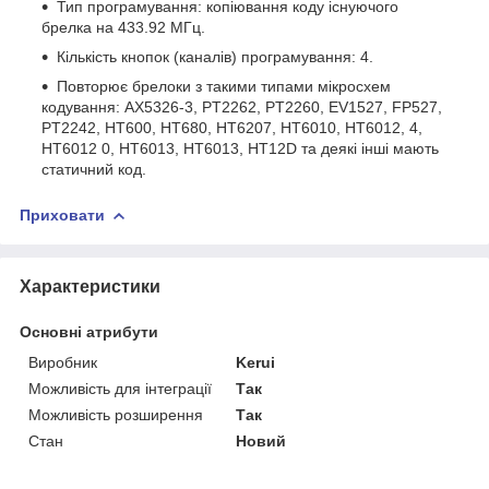
Тип програмування: копіювання коду існуючого
брелка на 433.92 МГц.
Кількість кнопок (каналів) програмування: 4.
Повторює брелоки з такими типами мікросхем
кодування: AX5326-3, PT2262, PT2260, EV1527, FP527,
PT2242, HT600, HT680, HT6207, HT6010, HT6012, 4,
HT6012 0, HT6013, HT6013, HT12D та деякі інші мають
статичний код.
Приховати
Характеристики
Основні атрибути
Виробник
Kerui
Можливість для інтеграції
Так
Можливість розширення
Так
Стан
Новий