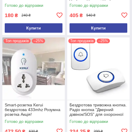
дзвіночок
Готово до відправки
Готово до відправки
180
405
₴
₴
240 ₴
540 ₴
Купити
Купити
Топ продажів
–25%
Топ продажів
–25%
Smart-розетка Kerui
Бездротова тривожна кнопка.
бездротова 433mhz Розумна
Радіо кнопка "Дверний
розетка Акція!
дзвінок/SOS" для охоронної
сигналізації.Кнопка KERUI F
Готово до відправки
Готово до відправки
51
472,50
224,25
₴
₴
630 ₴
299 ₴