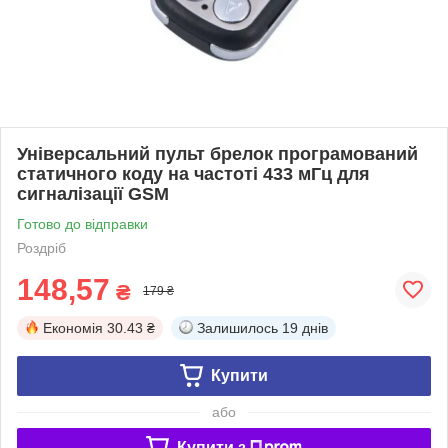
Універсальний пульт брелок програмований
статичного коду на частоті 433 мГц для
сигналізації GSM
Готово до відправки
Роздріб
148,57
₴
179 ₴
Економія
30.43 ₴
Залишилось
19 днів
Купити
або
Купити з