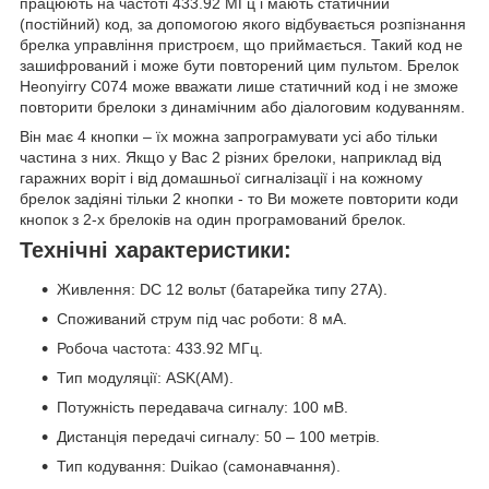
працюють на частоті 433.92 МГц і мають статичний
(постійний) код, за допомогою якого відбувається розпізнання
брелка управління пристроєм, що приймається. Такий код не
зашифрований і може бути повторений цим пультом. Брелок
Heonyirry C074 може вважати лише статичний код і не зможе
повторити брелоки з динамічним або діалоговим кодуванням.
Він має 4 кнопки – їх можна запрограмувати усі або тільки
частина з них. Якщо у Вас 2 різних брелоки, наприклад від
гаражних воріт і від домашньої сигналізації і на кожному
брелок задіяні тільки 2 кнопки - то Ви можете повторити коди
кнопок з 2-х брелоків на один програмований брелок.
Технічні характеристики:
Живлення: DC 12 вольт (батарейка типу 27A).
Споживаний струм під час роботи: 8 мА.
Робоча частота: 433.92 МГц.
Тип модуляції: ASK(AM).
Потужність передавача сигналу: 100 мВ.
Дистанція передачі сигналу: 50 – 100 метрів.
Тип кодування: Duikao (самонавчання).