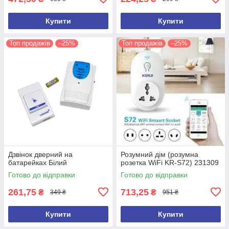
Купити
Купити
Топ продажів
–25%
Топ продажів
–25%
Дзвінок дверний на
Розумний дім (розумна
батарейках Білий
розетка WiFi KR-S72) 231309
Готово до відправки
Готово до відправки
261,75
713,25
₴
₴
349 ₴
951 ₴
Купити
Купити