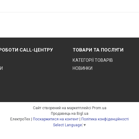
 РОБОТИ CALL-ЦЕНТРУ
ТОВАРИ ТА ПОСЛУГИ
КАТЕГОРІЇ ТОВАРІВ
ТИ
НОВИНКИ
Сайт створений на маркетплейсі
Prom.ua
Продавець на Bigl.ua
ЕлектроТех |
Поскаржитися на контент
|
Політика конфіденційності
Select Language
▼