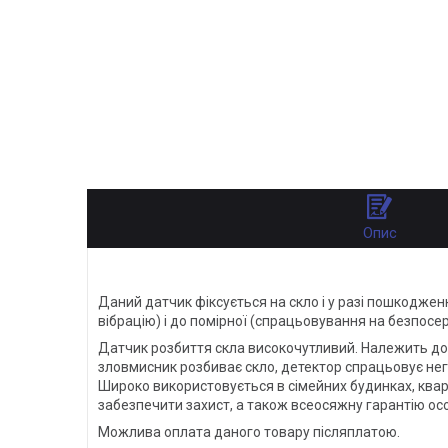
Опис
Даний датчик фіксується на скло і у разі пошкодже
вібрацію) і до помірної (спрацьовування на безпосе
Датчик розбиття скла високочутливий. Належить до п
зловмисник розбиває скло, детектор спрацьовує нега
Широко використовується в сімейних будинках, кварт
забезпечити захист, а також всеосяжну гарантію осо
Можлива оплата даного товару післяплатою.