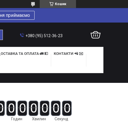
Кошик
ня приймаємо
+380 (95) 512-36-23
ОСТАВКА ТА ОПЛАТА 🚛 💵
КОНТАКТИ 📲 ✉️
0
0
0
0
0
0
0
Годин
Хвилин
Секунд