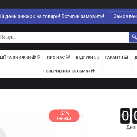
ій день знижок на товари! Встигни замовити!
Замовлен
ЦІЇ ТА ЗНИЖКИ 🎁 🎈
ПРО НАС 💡
ВІДГУКИ 👍🏻
ГАРАНТІЇ 🔐
Д
ПОВЕРНЕННЯ ТА ОБМІН 👬
0
–21%
Днів