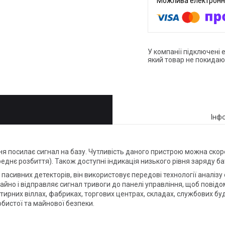
У компанії підключені 
який товар не покидаю
Інф
ння посилає сигнал на базу. Чутливість даного пристрою можна скор
реднє розбиття). Також доступні індикація низького рівня заряду ба
асивних детекторів, він використовує передові технології аналізу
йно і відправляє сигнал тривоги до панелі управління, щоб повідом
ирних віллах, фабриках, торгових центрах, складах, службових буд
бистої та майнової безпеки.