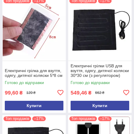
Топ продажів
–17%
Топ продажів
–17%
Електричні грілки USB для
Електричні грілка для взуття,
взуття, одягу, дитячої коляски
одягу, дитячої коляски 5*8 см
30*30 см (з регулятором)
Готово до відправки
Готово до відправки
99,60
549,46
₴
₴
120 ₴
662 ₴
Купити
Купити
Топ продажів
–17%
Топ продажів
–17%