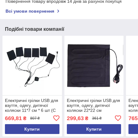
Повернення товару впродовж 14 днів за рахунок покупця
Всі умови повернення
Подібні товари компанії
Електричні грілки USB для
Електричні грілки USB для
Елек
взуття, одягу, дитячої
взуття, одягу, дитячої
взут
коляски 11*7 см * 6 шт (С
коляски 22*22 см
коля
ШІСТИ ЧАСТИН)
ВОС
669,81
299,63
765
₴
₴
807 ₴
361 ₴
Купити
Купити