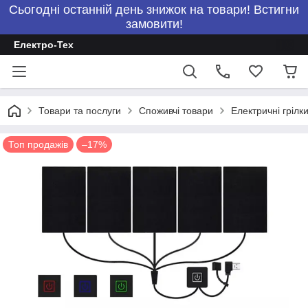
Сьогодні останній день знижок на товари! Встигни
замовити!
Електро-Тех
Товари та послуги
Споживчі товари
Електричні грілки
Топ продажів
–17%