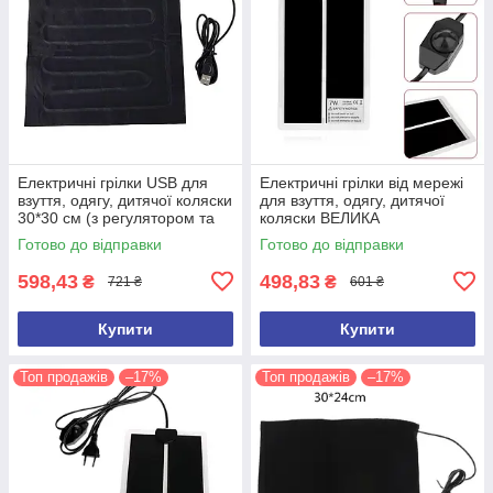
Електричні грілки USB для
Електричні грілки від мережі
взуття, одягу, дитячої коляски
для взуття, одягу, дитячої
30*30 см (з регулятором та
коляски ВЕЛИКА
таймером для відключення)
Готово до відправки
Готово до відправки
598,43
498,83
₴
₴
721 ₴
601 ₴
Купити
Купити
Топ продажів
–17%
Топ продажів
–17%