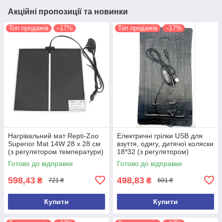
Акційні пропозиції та новинки
Топ продажів
–17%
Топ продажів
–17%
Нагрівальний мат Repti-Zoo
Електричні грілки USB для
Superior Mat 14W 28 x 28 см
взуття, одягу, дитячої коляски
(з регулятором температури)
18*32 (з регулятором)
Готово до відправки
Готово до відправки
598,43
498,83
₴
₴
721 ₴
601 ₴
Купити
Купити