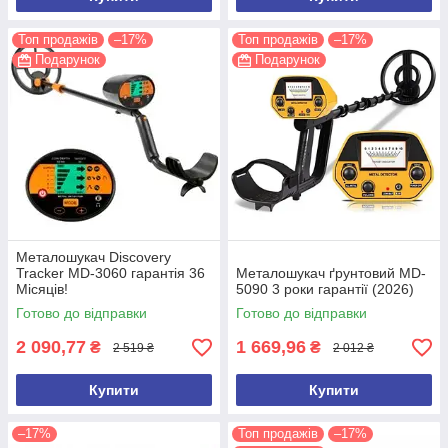
Топ продажів
–17%
Топ продажів
–17%
Подарунок
Подарунок
Металошукач Discovery
Tracker MD-3060 гарантія 36
Металошукач ґрунтовий MD-
Місяців!
5090 3 роки гарантії (2026)
Готово до відправки
Готово до відправки
2 090,77
1 669,96
₴
₴
2 519 ₴
2 012 ₴
Купити
Купити
–17%
Топ продажів
–17%