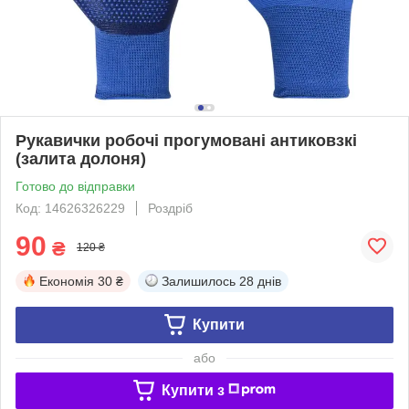
Рукавички робочі прогумовані антиковзкі
(залита долоня)
Готово до відправки
Код: 14626326229
Роздріб
90
₴
120 ₴
Економія
30 ₴
Залишилось
28 днів
Купити
або
Купити з