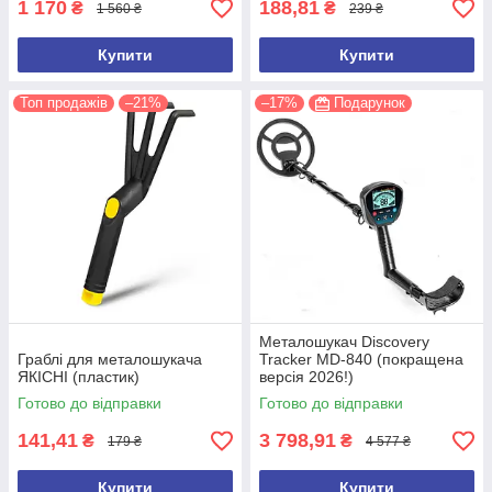
1 170
188,81
₴
₴
1 560 ₴
239 ₴
Купити
Купити
Топ продажів
–21%
–17%
Подарунок
Металошукач Discovery
Граблі для металошукача
Tracker MD-840 (покращена
ЯКІСНІ (пластик)
версія 2026!)
Готово до відправки
Готово до відправки
141,41
3 798,91
₴
₴
179 ₴
4 577 ₴
Купити
Купити