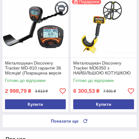
Подарунок
Металошукач Discovery
Металошукач Discovery
Tracker MD-810 гарантія 36
Tracker MD6350 з
Місяців! (Покращена версія
НАЙБІЛЬШОЮ КОТУШКОЮ
2026 року)
15 дюймів
Готово до відправки
Готово до відправки
2 998,79
6 300,53
₴
₴
3 613 ₴
7 591 ₴
Купити
Купити
Показати ще