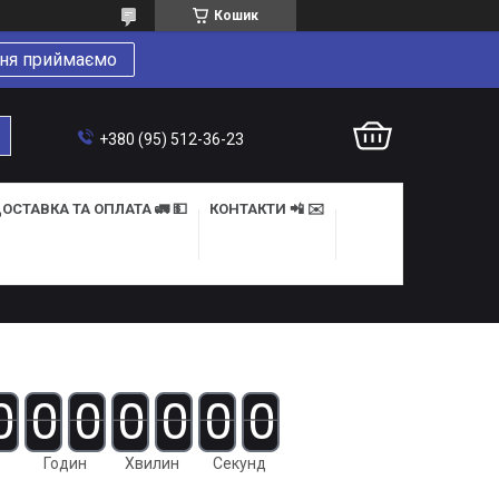
Кошик
ня приймаємо
+380 (95) 512-36-23
ОСТАВКА ТА ОПЛАТА 🚛 💵
КОНТАКТИ 📲 ✉️
0
0
0
0
0
0
0
Годин
Хвилин
Секунд