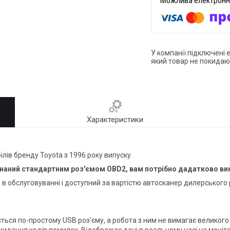
У компанії підключені 
який товар не покидаю
Характеристики
лів бренду Toyota з 1996 року випуску.
наний стандартним роз'ємом OBD2, вам потрібно дадатково ви
 в обслуговуванні і доступний за вартістю автосканер дилерського 
ється по-простому USB роз'єму, а робота з ним не вимагає великог
скидання кодів помилок. Відображає дані в реальному часі на моніт