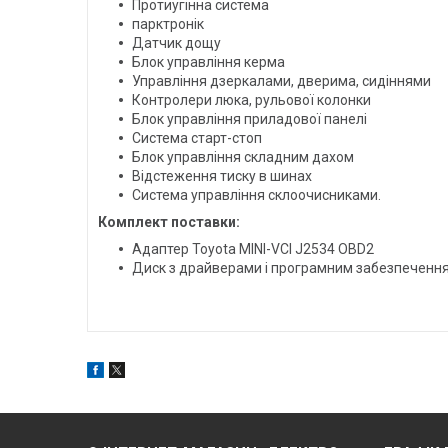
Протиугінна система
парктронік
Датчик дощу
Блок управління керма
Управління дзеркалами, дверима, сидіннями
Контролери люка, рульової колонки
Блок управління приладової панелі
Система старт-стоп
Блок управління складним дахом
Відстеження тиску в шинах
Система управління склоочисниками.
Комплект поставки:
Адаптер Toyota MINI-VCI J2534 OBD2
Диск з драйверами і програмним забезпеченн