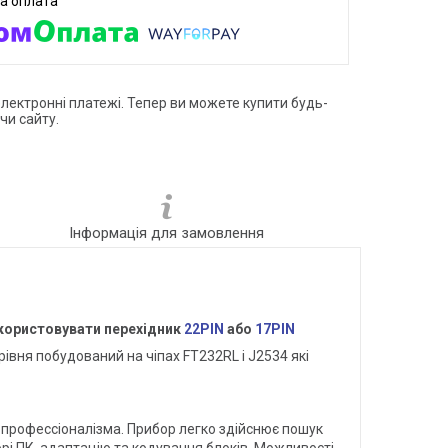
електронні платежі. Тепер ви можете купити будь-
чи сайту.
Інформація для замовлення
користовувати перехідник
22PIN
або
17PIN
рівня побудований на чіпах FT232RL і J2534 які
о профессіоналізма. Прибор легко здійснює пошук
орі ПК, адаптацію та кодування блоків. Можливості