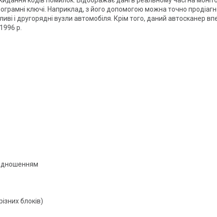
рамні ключі. Наприклад, з його допомогою можна точно продіагносту
ливі і другорядні вузли автомобіля. Крім того, даний автосканер в
1996 р.
відношенням
різних блоків)