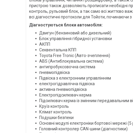
пристрою також дозволяють прописати необхідні прог
контроль, рульовий блок, а так само всі життєво важ
всі діагностичні протоколи для Тойоти, починаючи з 
Діагностуються блоки автомобіля:
Двигун (бензиновий або дизельний)
Блок управління гібридної установки
АКПП
Секвентальна КПП
Toyota Free Tronic (Авто-зчеплення)
ABS (Антиблокувальна система)
антипробуксовочна система
пневмопідвіска
Підвіска з електронним управлінням
електрогідравлічна підвіска
активна пневмопідвіска
Електропідсилювач керма
Підсилювач керма із змінним передавальним 
Круїз контроль
Клімат контроль
Подушки безпеки
Основні модулі електроніки бортової мережі (5 
Головний контролер CAN-шини (діагностики)