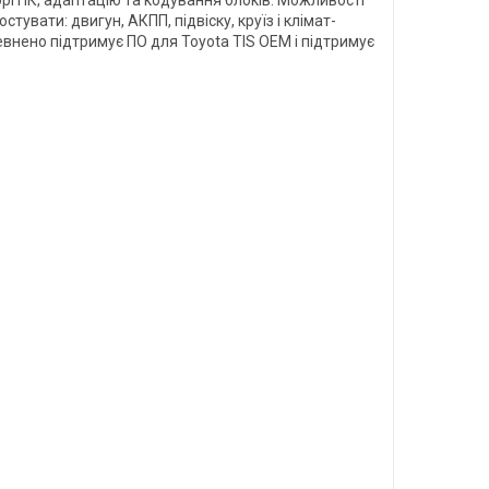
вати: двигун, АКПП, підвіску, круїз і клімат-
певнено підтримує ПО для Toyota TIS OEM і підтримує