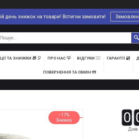
ій день знижок на товари! Встигни замовити!
Замовлен
ЦІЇ ТА ЗНИЖКИ 🎁 🎈
ПРО НАС 💡
ВІДГУКИ 👍🏻
ГАРАНТІЇ 🔐
Д
ПОВЕРНЕННЯ ТА ОБМІН 👬
0
–17%
Днів