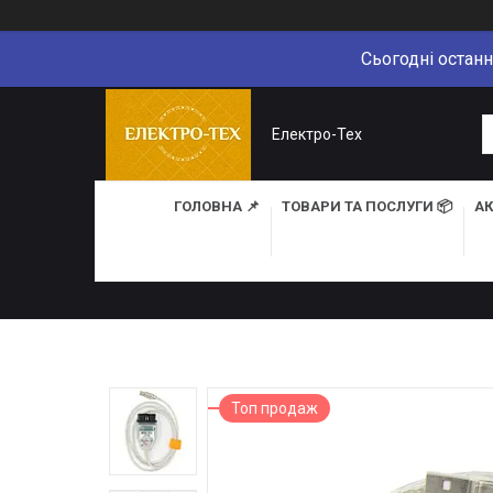
Сьогодні останн
Електро-Тех
ГОЛОВНА 📌
ТОВАРИ ТА ПОСЛУГИ 📦
АК
Топ продаж