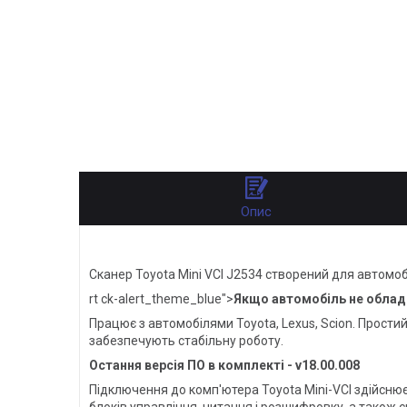
Опис
Сканер Toyota Mini VCI J2534 створений для автомобі
rt ck-alert_theme_blue">
Якщо автомобіль не облад
Працює з автомобілями Toyota, Lexus, Scion. Простий
забезпечують стабільну роботу.
Остання версія ПО в комплекті - v18.00.008
Підключення до комп'ютера Toyota Mini-VCI здійсню
блоків управління, читання і розшифровку, а також 