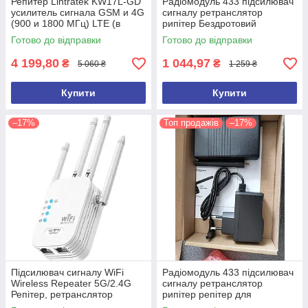
Репитер Lintratek KW17L-GD
Радіомодуль 433 підсилювач
усилитель сигнала GSM и 4G
сигналу ретранслятор
(900 и 1800 МГц) LTE (в
рипітер Бездротовий
золотистом цвете)
ретранслятор FD-02
Готово до відправки
Готово до відправки
4 199,80
1 044,97
₴
₴
5 060 ₴
1 259 ₴
Купити
Купити
–17%
Топ продажів
–17%
Підсилювач сигналу WiFi
Радіомодуль 433 підсилювач
Wireless Repeater 5G/2.4G
сигналу ретранслятор
Репітер, ретранслятор
рипітер репітер для
сигналу до 1200Mbps 802.11
сигналізацій ПОТУЖНИЙ