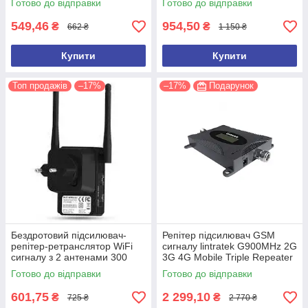
Готово до відправки
Готово до відправки
549,46
954,50
₴
₴
662 ₴
1 150 ₴
Купити
Купити
Топ продажів
–17%
–17%
Подарунок
Бездротовий підсилювач-
Репітер підсилювач GSM
репітер-ретранслятор WiFi
сигналу lintratek G900MHz 2G
сигналу з 2 антенами 300
3G 4G Mobile Triple Repeater
Мбіт/с. Репітер Wavlink N300
Phone KW16L-GSM-S (тільки
Готово до відправки
Готово до відправки
WL-WN
блок)
601,75
2 299,10
₴
₴
725 ₴
2 770 ₴