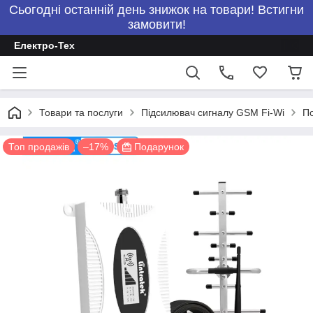
Сьогодні останній день знижок на товари! Встигни
замовити!
Електро-Тех
Товари та послуги
Підсилювач сигналу GSM Fi-Wi
По
Топ продажів
–17%
Подарунок