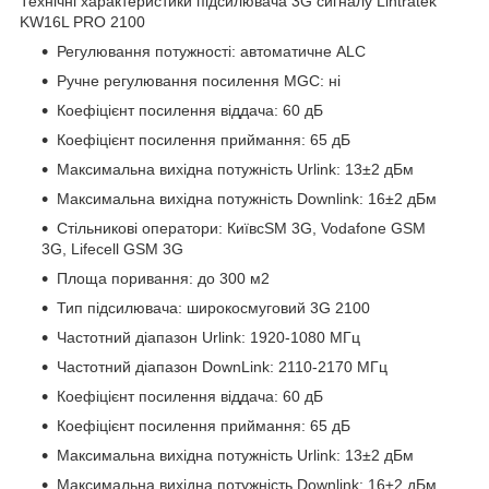
Технічні характеристики підсилювача 3G сигналу Lintratek
KW16L PRO 2100
Регулювання потужності: автоматичне АLС
Ручне регулювання посилення MGC: ні
Коефіцієнт посилення віддача: 60 дБ
Коефіцієнт посилення приймання: 65 дБ
Максимальна вихідна потужність Urlink: 13±2 дБм
Максимальна вихідна потужність Downlink: 16±2 дБм
Стільникові оператори: КиївcЅМ 3G, Vodafone GЅМ
3G, Lіfеcell GЅМ 3G
Площа поривання: до 300 м2
Тип підсилювача: широкосмуговий 3G 2100
Частотний діапазон Urlink: 1920-1080 МГц
Частотний діапазон DоwnLіnk: 2110-2170 МГц
Коефіцієнт посилення віддача: 60 дБ
Коефіцієнт посилення приймання: 65 дБ
Максимальна вихідна потужність Urlink: 13±2 дБм
Максимальна вихідна потужність Downlink: 16±2 дБм