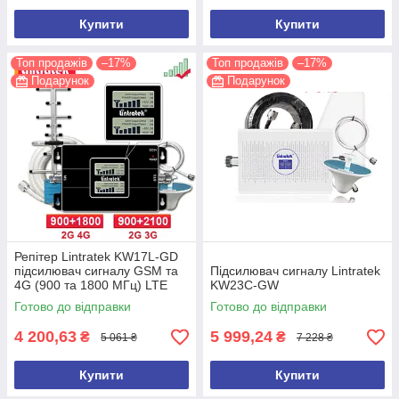
Купити
Купити
Топ продажів
–17%
Топ продажів
–17%
Подарунок
Подарунок
Репітер Lintratek KW17L-GD
підсилювач сигналу GSM та
Підсилювач сигналу Lintratek
4G (900 та 1800 МГц) LTE
KW23C-GW
Готово до відправки
Готово до відправки
4 200,63
5 999,24
₴
₴
5 061 ₴
7 228 ₴
Купити
Купити