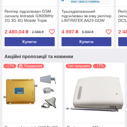
Репітер підсилювач GSM
Трьохдіапазонний
Репі
сигналу lintratek G900MHz
підсилювач зв язку репітер
сигн
2G 3G 4G Mobile Triple
LINTRATEK AA23-GDW
DCS,
Repeater Phone KW16L-
GSM900 1800 2100MHz,
(пов
GSM-S (з антенами)
70dBi, 23dBm, 4G LTE 3G
анте
2 480,04
4 897
2 4
₴
₴
2 988 ₴
5 900 ₴
LT
Купити
Купити
Акційні пропозиції та новинки
–17%
Подарунок
Топ продажів
–17%