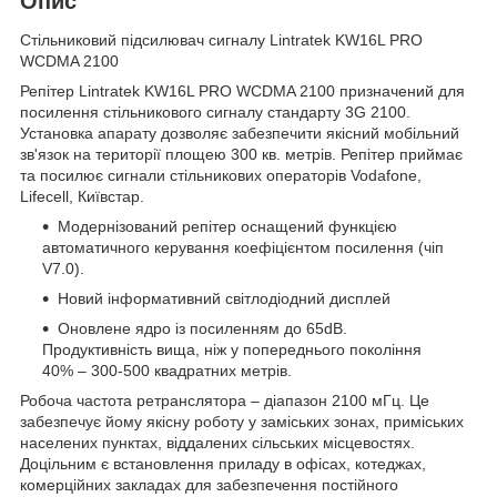
Опис
Стільниковий підсилювач сигналу Lintratek KW16L PRO
WCDMA 2100
Репітер Lintratek KW16L PRO WCDMA 2100 призначений для
посилення стільникового сигналу стандарту 3G 2100.
Установка апарату дозволяє забезпечити якісний мобільний
зв'язок на території площею 300 кв. метрів. Репітер приймає
та посилює сигнали стільникових операторів Vodafone,
Lifecell, Київстар.
Модернізований репітер оснащений функцією
автоматичного керування коефіцієнтом посилення (чіп
V7.0).
Новий інформативний світлодіодний дисплей
Оновлене ядро із посиленням до 65dB.
Продуктивність вища, ніж у попереднього покоління
40% – 300-500 квадратних метрів.
Робоча частота ретранслятора – діапазон 2100 мГц. Це
забезпечує йому якісну роботу у заміських зонах, приміських
населених пунктах, віддалених сільських місцевостях.
Доцільним є встановлення приладу в офісах, котеджах,
комерційних закладах для забезпечення постійного