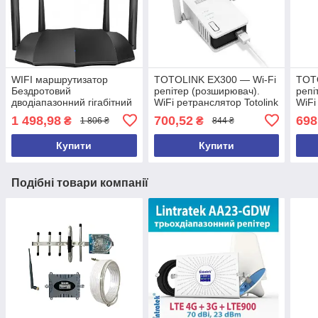
WIFI маршрутизатор
TOTOLINK EX300 — Wi-Fi
TOT
Бездротовий
репітер (розширювач).
репі
дводіапазонний гігабітний
WiFi ретранслятор Totolink
WiFi
маршрутизатор Tenda AC8
EX300 V2
EX3
1 498,98
700,52
698
₴
₴
1 806 ₴
844 ₴
тенда АС8
Купити
Купити
Подібні товари компанії