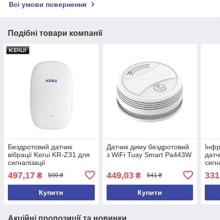
Всі умови повернення
Подібні товари компанії
Бездротовий датчик
Датчик диму бездротовий
Інфр
вібрації Kerui KR-Z31 для
з WiFi Tuay Smart Pa443W
датч
сигналізації
сигн
твар
497,17
449,03
331
₴
₴
599 ₴
541 ₴
Гц
Купити
Купити
Акційні пропозиції та новинки