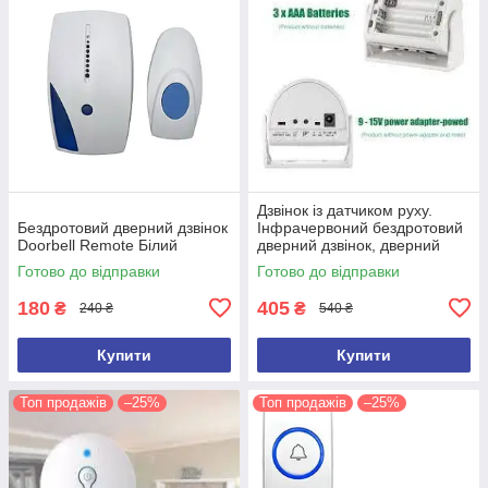
Дзвінок із датчиком руху.
Бездротовий дверний дзвінок
Інфрачервоний бездротовий
Doorbell Remote Білий
дверний дзвінок, дверний
дзвіночок
Готово до відправки
Готово до відправки
180
405
₴
₴
240 ₴
540 ₴
Купити
Купити
Топ продажів
–25%
Топ продажів
–25%