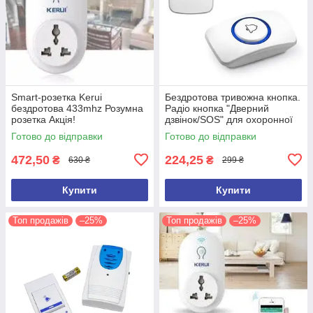
Smart-розетка Kerui
Бездротова тривожна кнопка.
бездротова 433mhz Розумна
Радіо кнопка "Дверний
розетка Акція!
дзвінок/SOS" для охоронної
сигналізації.Кнопка KERUI F
Готово до відправки
Готово до відправки
51
472,50
224,25
₴
₴
630 ₴
299 ₴
Купити
Купити
Топ продажів
–25%
Топ продажів
–25%