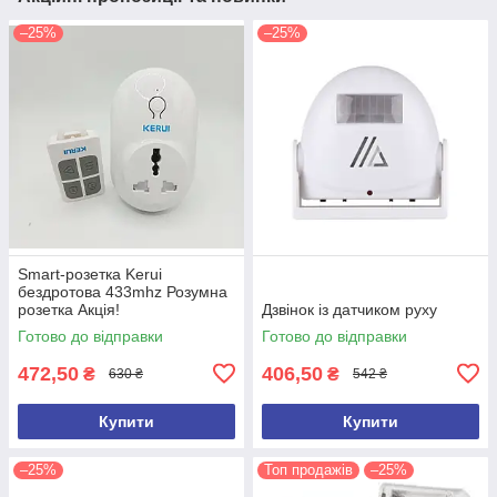
–25%
–25%
Smart-розетка Kerui
бездротова 433mhz Розумна
розетка Акція!
Дзвінок із датчиком руху
Готово до відправки
Готово до відправки
472,50
406,50
₴
₴
630 ₴
542 ₴
Купити
Купити
–25%
Топ продажів
–25%