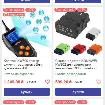
Топ продажів
–17%
Топ продажів
–17%
Подарунок
Konnwei KW600 тестер
Сканер-адаптер KONNWEI
акумулятора автомобіля,
KW902 для діагностики
діагностика АКБ
автомобіля OBDII Bluetooth
Акумуляторний тестер
3.0 Автосканер автотестер
Готово до відправки
Готово до відправки
ELM327
1 249,98
599,26
₴
₴
1 506 ₴
722 ₴
Купити
Купити
Топ продажів
–17%
Топ продажів
–17%