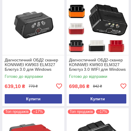
Діагностичний ОБД2 сканер
Діагностичний ОБД2-сканер
KONNWEI KW903 ELM327
KONNWEI KW903 ELM327
Блютуз 3.0 для Windows
Блютуз 3.0 WIFI для Windows
Android IOS Автосканер
Android IOS Автосканер
Готово до відправки
Готово до відправки
ELM327
ELM327
639,10
698,86
₴
₴
770 ₴
842 ₴
Купити
Купити
Топ продажів
–17%
Топ продажів
–17%