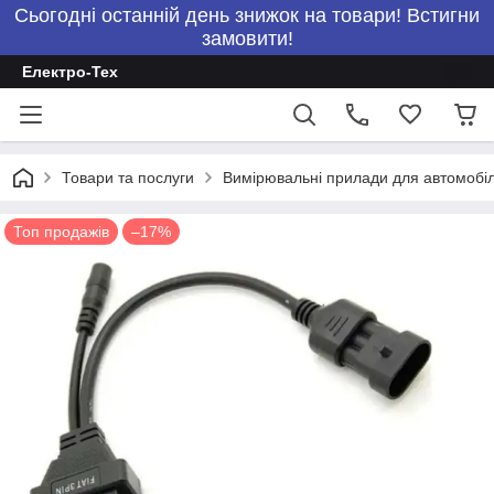
Сьогодні останній день знижок на товари! Встигни
замовити!
Електро-Тех
Товари та послуги
Вимірювальні прилади для автомобілі
Топ продажів
–17%