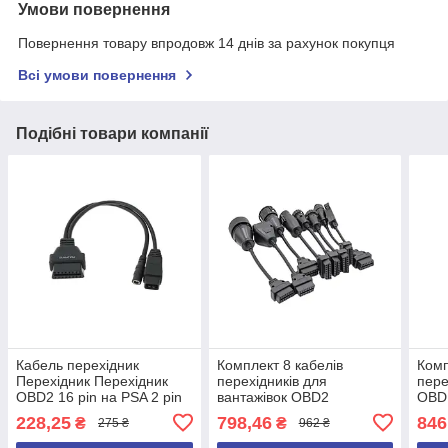
Умови повернення
Повернення товару впродовж 14 днів за рахунок покупця
Всі умови повернення
Подібні товари компанії
Кабель перехідник
Комплект 8 кабелів
Комп
Перехiдник Перехідник
перехідників для
пере
OBD2 16 pin на PSA 2 pin
вантажівок OBD2
OBD 
для PEUGEOT i CITROEN
діагностичних для TCS
авто
228,25
798,46
846
₴
₴
275 ₴
962 ₴
Якісний
CDP VCI мультидіаг
Aut