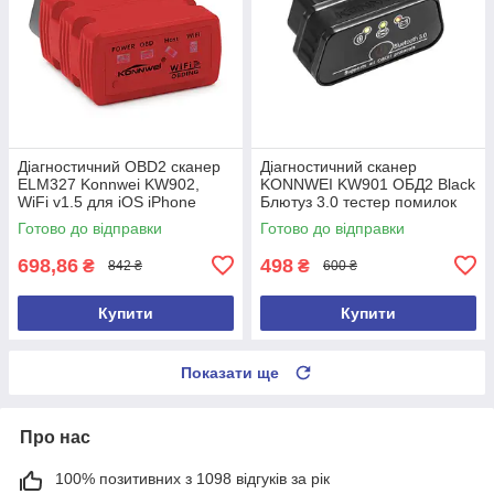
Діагностичний OBD2 сканер
Діагностичний сканер
ELM327 Konnwei KW902,
KONNWEI KW901 ОБД2 Black
WiFi v1.5 для iOS iPhone
Блютуз 3.0 тестер помилок
Автосканер автотестер
Torque для Android ELM327
Готово до відправки
Готово до відправки
ELM327
698,86
498
₴
₴
842 ₴
600 ₴
Купити
Купити
Показати ще
Про нас
100% позитивних з 1098 відгуків за рік