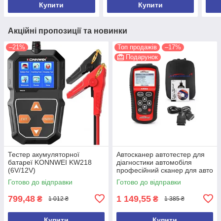
Купити
Купити
Акційні пропозиції та новинки
–21%
Топ продажів
–17%
Подарунок
Тестер акумуляторної
Автосканер автотестер для
батареї KONNWEI KW218
діагностики автомобіля
(6V/12V)
професійний сканер для авто
OBDII/EOBD Konnwei KW808
Готово до відправки
Готово до відправки
799,48
1 149,55
₴
₴
1 012 ₴
1 385 ₴
Купити
Купити