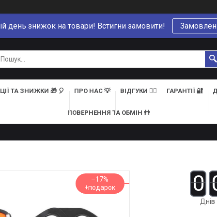
ій день знижок на товари! Встигни замовити!
Замовлен
ЦІЇ ТА ЗНИЖКИ 🎁 🎈
ПРО НАС 💡
ВІДГУКИ 👍🏻
ГАРАНТІЇ 🔐
Д
ПОВЕРНЕННЯ ТА ОБМІН 👬
0
–17%
Днів