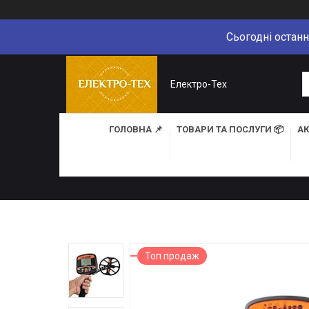
Сьогодні останн
Електро-Тех
ГОЛОВНА 📌
ТОВАРИ ТА ПОСЛУГИ 📦
АК
Топ продаж