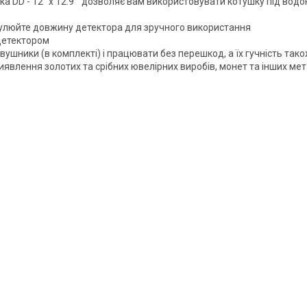
 DD - 12" x 12.9 " дозволяє вам використовувати котушку під водо
улюйте довжину детектора для зручного використання
 детектором
ушники (в комплекті) і працювати без перешкод, а їх гучність так
явлення золотих та срібних ювелірних виробів, монет та інших мета