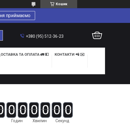
Кошик
ня приймаємо
+380 (95) 512-36-23
ОСТАВКА ТА ОПЛАТА 🚛 💵
КОНТАКТИ 📲 ✉️
0
0
0
0
0
0
0
Годин
Хвилин
Секунд