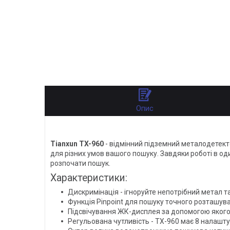
Опис
Tianxun TX-960
- відмінний підземний металодетект
для різних умов вашого пошуку. Завдяки роботі в од
розпочати пошук.
Характеристики:
Дискримінація - ігноруйте непотрібний метал т
Функція Pinpoint для пошуку точного розташув
Підсвічування ЖК-дисплея за допомогою якого 
Регульована чутливість - TX-960 має 8 налашт