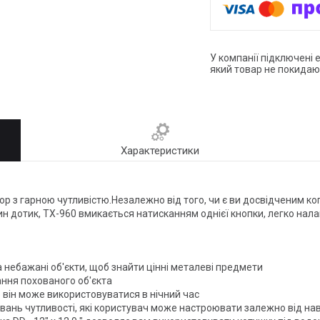
У компанії підключені 
який товар не покидаю
Характеристики
ор з гарною чутливістю.Незалежно від того, чи є ви досвідченим к
ин дотик, TX-960 вмикається натисканням однієї кнопки, легко налаш
а небажані об'єкти, щоб знайти цінні металеві предмети
ання похованого об'єкта
він може використовуватися в нічний час
увань чутливості, які користувач може настроювати залежно від 