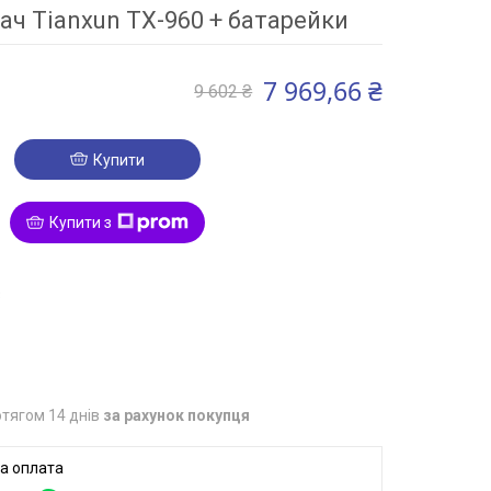
ч Tianxun TX-960 + батарейки
7 969,66 ₴
9 602 ₴
Купити
Купити з
3
тягом 14 днів
за рахунок покупця