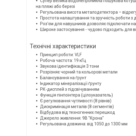
Супер велика водонепроникна пошукова котушка
на пляжі або березі
Регульована висота металодетектора – відрег
Простота налаштування та зручність роботи з
Роз'єм для навушників дозволяє підключати нав
Широке застосування - чудово підходить для ви
Технічні характеристики
Принцип роботи: VLF
Робоча частота: 19 кГц
Звукова ідентифікація 3 тони
Розрізняє чорний та кольорові метали
Балансування на ґрунт
Індикатор мінералізації ґрунту
РК-дисплей з підсвічуванням
Функція пінпоінтера (цілоуказатель)
Є регулювання чутливості (8 рівнів)
Дискримінація металів (8 сегментів)
Відбудова від техногенних перешкод
Джерело живлення: 9В "Крона"
Регульована довжина: від 1050 до 1300 мм