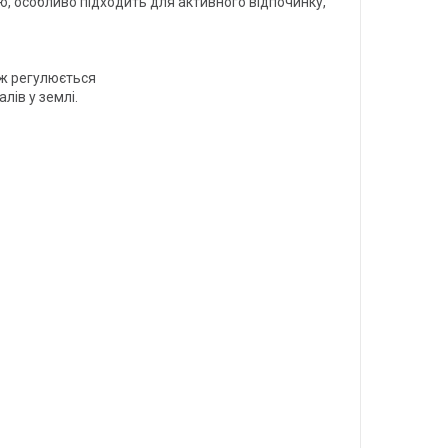
ю, особливо підходить для активного відпочинку,
ож регулюється
лів у землі.