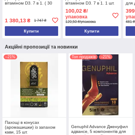
вітаміном D3. 7 в 1. ( 30
вітаміном D3. 7 в 1. 1 шт.
для 
саше) Єгипет
Єгипет
Elba
100,02
399
₴/
мл
упаковка
упа
1 380,13
₴
1 747 ₴
120,50 ₴/упаковка
481 ₴
Купити
Купити
Акційні пропозиції та новинки
–21%
Топ продажів
–21%
Пахощі в конусах
Genuphil Advance Дженуфил
(аромашишки) із запахом
адвансе, 5 компонентів для
кави, 15 шт.