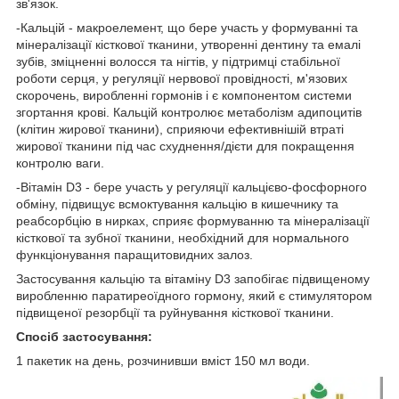
зв'язок.
-Кальцій - макроелемент, що бере участь у формуванні та
мінералізації кісткової тканини, утворенні дентину та емалі
зубів, зміцненні волосся та нігтів, у підтримці стабільної
роботи серця, у регуляції нервової провідності, м'язових
скорочень, виробленні гормонів і є компонентом системи
згортання крові. Кальцій контролює метаболізм адипоцитів
(клітин жирової тканини), сприяючи ефективнішій втраті
жирової тканини під час схуднення/дієти для покращення
контролю ваги.
-Вітамін D3 - бере участь у регуляції кальцієво-фосфорного
обміну, підвищує всмоктування кальцію в кишечнику та
реабсорбцію в нирках, сприяє формуванню та мінералізації
кісткової та зубної тканини, необхідний для нормального
функціонування паращитовидних залоз.
Застосування кальцію та вітаміну D3 запобігає підвищеному
виробленню паратиреоїдного гормону, який є стимулятором
підвищеної резорбції та руйнування кісткової тканини.
Спосіб застосування:
1 пакетик на день, розчинивши вміст 150 мл води.