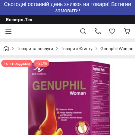
Сьогодні останній день знижок на товари! Встигни
замовити!
Електро-Тех
Товари та послуги
Товари з Єгипту
Genuphil Woman Д
Топ продажів
–21%