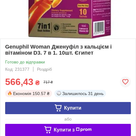
Genuphil Woman Дженуфіл з кальцієм і
вітаміном D3. 7 в 1. 10шт. Єгипет
Готово до відправки
Код: 231377
Роздріб
566,43
₴
717 ₴
Економія
150.57 ₴
Залишилось
31 день
Купити
або
Купити з