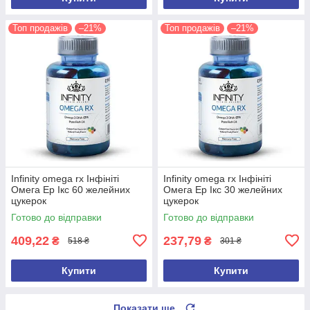
Топ продажів
–21%
Топ продажів
–21%
Infinity omega rx Інфініті
Infinity omega rx Інфініті
Омега Ер Ікс 60 желейних
Омега Ер Ікс 30 желейних
цукерок
цукерок
Готово до відправки
Готово до відправки
409,22
237,79
₴
₴
518 ₴
301 ₴
Купити
Купити
Показати ще