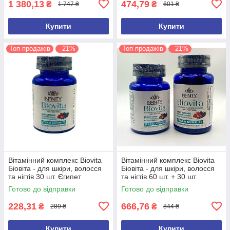
1 380,13
474,79
₴
₴
1 747 ₴
601 ₴
Купити
Купити
Топ продажів
–21%
Топ продажів
–21%
Вітамінний комплекс Biovita
Вітамінний комплекс Biovita
Біовіта - для шкіри, волосся
Біовіта - для шкіри, волосся
та нігтів 30 шт. Єгипет
та нігтів 60 шт. + 30 шт.
Оригінал
Єгипет Оригінал
Готово до відправки
Готово до відправки
228,31
666,76
₴
₴
289 ₴
844 ₴
Купити
Купити