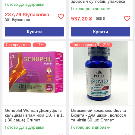
здоров'я суглобів, упаковка
Готово до відправки
10саше Єгипет
Готово до відправки
237,79
₴/упаковка
537,20
₴
680 ₴
301 ₴/упаковка
Купити
Купити
Топ продажів
–21%
Топ продажів
–21%
Genuphil Woman Дженуфіл з
Вітамінний комплекс Biovita
кальцієм і вітаміном D3. 7 в 1.
Біовіта - для шкіри, волосся
( 30 саше) Єгипет
та нігтів 60 шт. Єгипет
Оригінал
Готово до відправки
Готово до відправки