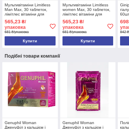
Мультивітаміни Limitless
Мультивітаміни Limitless
Gini
Man Max, 30 таблеток,
women Max, 30 таблеток,
гіал
лімітлес вітаміни для
лімітлес вітаміни для
60шт
чоловіків, Єгипет Оригінал
жінок, Єгипет Оригінал
565,23
565,23
698
₴/
₴/
упаковка
упаковка
упа
681 ₴/упаковка
681 ₴/упаковка
842 ₴
Купити
Купити
Подібні товари компанії
Genuphil Woman
Genuphil Woman
Полі
Дженуфіл з кальцієм і
Дженуфіл з кальцієм і
каль