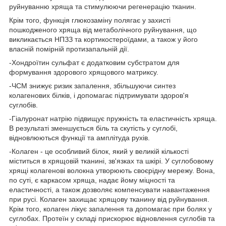
руйнуванню хряща та стимулюючи регенерацію тканин.
Крім того, функція глюкозаміну полягає у захисті
пошкодженого хряща від метаболічного руйнування, що
викликається НПЗЗ та кортикостероїдами, а також у його
власній помірній протизапальній дії.
-Хондроїтин сульфат є додатковим субстратом для
формування здорового хрящового матриксу.
-ЧСМ знижує ризик запалення, збільшуючи синтез
колагенових білків, і допомагає підтримувати здоров'я
суглобів.
-Гіалуронат натрію підвищує пружність та еластичність хряща.
В результаті зменшується біль та скутість у суглобі,
відновлюються функції та амплітуда рухів.
-Колаген - це особливий білок, який у великій кількості
міститься в хрящовій тканині, зв'язках та шкірі. У суглобовому
хрящі колагенові волокна утворюють своєрідну мережу. Вона,
по суті, є каркасом хряща, надає йому міцності та
еластичності, а також дозволяє компенсувати навантаження
при русі. Колаген захищає хрящову тканину від руйнування.
Крім того, колаген лікує запалення та допомагає при болях у
суглобах. Протеїн у складі прискорює відновлення суглобів та