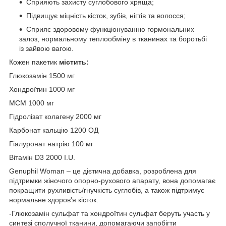
Сприяють захисту суглобового хряща;
Підвищує міцність кісток, зубів, нігтів та волосся;
Сприяє здоровому функціонуванню гормональних
залоз, нормальному теплообміну в тканинах та боротьбі
із зайвою вагою.
Кожен пакетик
містить:
Глюкозамін 1500 мг
Хондроїтин 1000 мг
МСМ 1000 мг
Гідролізат колагену 2000 мг
Карбонат кальцію 1200 ОД
Гіалуронат натрію 100 мг
Вітамін D3 2000 I.U.
Genuphil Woman – це дієтична добавка, розроблена для
підтримки жіночого опорно-рухового апарату, вона допомагає
покращити рухливість/гнучкість суглобів, а також підтримує
нормальне здоров'я кісток.
-Глюкозамін сульфат та хондроїтин сульфат беруть участь у
синтезі сполучної тканини, допомагаючи запобігти