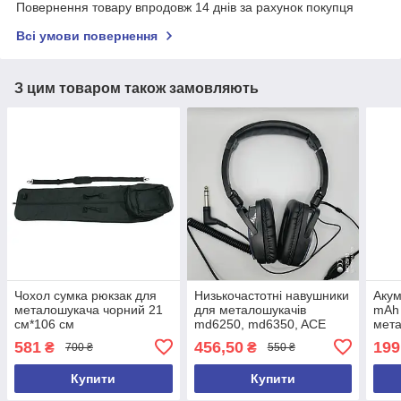
Повернення товару впродовж 14 днів за рахунок покупця
Всі умови повернення
З цим товаром також замовляють
Чохол сумка рюкзак для
Низькочастотні навушники
Акум
металошукача чорний 21
для металошукачів
mAh
см*106 см
md6250, md6350, ACE
мета
250, ACE 350, ACE250,
md40
581
456,50
199
₴
₴
700 ₴
550 ₴
ACE350, GARRET 2026 рік
Купити
Купити