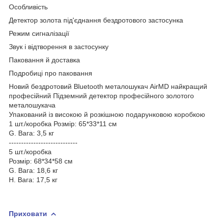
Особливість
Детектор золота під'єднання бездротового застосунка
Режим сигналізації
Звук і відтворення в застосунку
Паковання й доставка
Подробиці про паковання
Новий бездротовий Bluetooth металошукач AirMD найкращий
професійний Підземний детектор професійного золотого
металошукача
Упакований із високою й розкішною подарунковою коробкою
1 шт./коробка Розмір: 65*33*11 см
G. Вага: 3,5 кг
----------------------------
5 шт./коробка
Розмір: 68*34*58 см
G. Вага: 18,6 кг
Н. Вага: 17,5 кг
Приховати