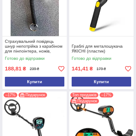
Страхувальний повідець
шнур непотрійка з карабіном
Граблі для металошукача
для пінпоінтера, ножів,
ЯКІСНІ (пластик)
ліхтарів, рацій, ключів
Готово до відправки
Готово до відправки
188,81
141,41
₴
₴
239 ₴
179 ₴
Купити
Купити
–17%
Подарунок
Топ продажів
–17%
Подарунок