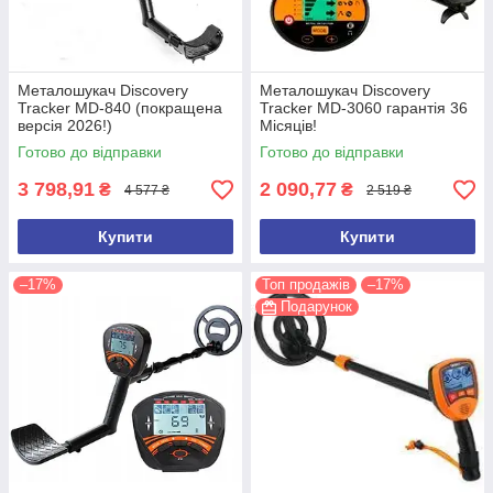
Металошукач Discovery
Металошукач Discovery
Tracker MD-840 (покращена
Tracker MD-3060 гарантія 36
версія 2026!)
Місяців!
Готово до відправки
Готово до відправки
3 798,91
2 090,77
₴
₴
4 577 ₴
2 519 ₴
Купити
Купити
–17%
Топ продажів
–17%
Подарунок