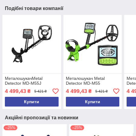
Подібні товари компанії
МеталошукачMetal
Металошукач Metal
Мета
Detector MD-M55J
Detector MD-M55
Dete
4 499,43
4 499,43
4 4
₴
₴
5 421 ₴
5 421 ₴
Купити
Купити
Акційні пропозиції та новинки
–25%
–25%