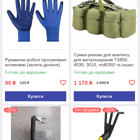
Сумка-рюкзак для кемпінгу,
Рукавички робочі прогумовані
для металошукачів TX850,
антиковзкі (залита долоня)
4030, 3010, md6350 та інших
(ємність 100 л)
Готово до відправки
Готово до відправки
90
1 170
₴
₴
120 ₴
1 560 ₴
Купити
Купити
–21%
Топ продажів
–21%