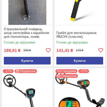
Страхувальний повідець
шнур непотрійка з карабіном
Граблі для металошукача
для пінпоінтера, ножів,
ЯКІСНІ (пластик)
ліхтарів, рацій, ключів
Готово до відправки
Готово до відправки
188,81
141,41
₴
₴
239 ₴
179 ₴
Купити
Купити
–17%
Подарунок
Топ продажів
–17%
Подарунок