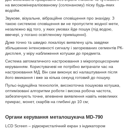
на високомінералізованому (солонаному) піску будь-яких
водойм.
Звукове, візуальне, вібраційне сповіщення про знахідку. З
такою системою сповіщення ви не пропустите жодної мети,
незалежно від того, у яких умовах йде пошук (під водою,
ввечері, у погано освітленому приміщенні).
Дуже точно та швидко локалізує виявлену ціль завдяки
збільшенню інтенсивності сигналу і загорюваних сегментів РК-
дисплея, у міру наближення котушки до предмета.
Система автоматичного настроювання з мікропроцесорним
керуванням. Користувачеві не потрібно витрачати час на
настроювання МД. Він сам виконує всі налаштування після
його вмикання і вже за кілька секунд готовий до пошуку.
Пульс-індукційна технологія, високоточна пошукова котушка,
оптимізовані алгоритми роботи і висока робоча частота,
забезпечують точне, впевнене виявлення навіть невеликих
прикрас, монет, скарбів на глибині до 10 см;
Органи керування металошукача MD-790
LCD Screen – рідкокристалічний екран з індикатором