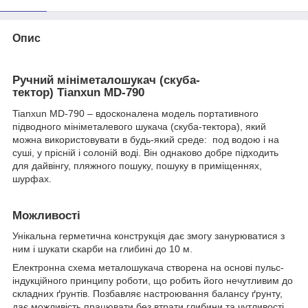
Опис
Ручний мініметалошукач (скуба-
тектор) Tianxun MD-790
Tianxun MD-790 – вдосконалена модель портативного
підводного мініметалевого шукача (скуба-тектора), який
можна використовувати в будь-який среде: под водою і на
суші, у прісній і солоній воді. Він однаково добре підходить
для дайвінгу, пляжного пошуку, пошуку в приміщеннях,
шурфах.
Можливості
Унікальна герметична конструкція дає змогу занурюватися з
ним і шукати скарби на глибині до 10 м.
Електронна схема металошукача створена на основі пульс-
індукційного принципу роботи, що робить його нечутливим до
складних ґрунтів. Позбавляє настроювання балансу ґрунту,
дає можливість працювати без втрати глибини та чутливості