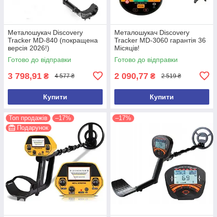
Металошукач Discovery
Металошукач Discovery
Tracker MD-840 (покращена
Tracker MD-3060 гарантія 36
версія 2026!)
Місяців!
Готово до відправки
Готово до відправки
3 798,91
2 090,77
₴
₴
4 577 ₴
2 519 ₴
Купити
Купити
Топ продажів
–17%
–17%
Подарунок