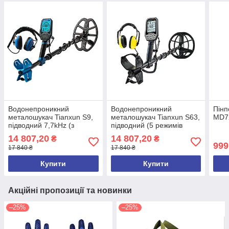
Водонепроникний
Водонепроникний
Пінп
металошукач Tianxun S9,
металошукач Tianxun S63,
MD72
підводний 7,7kHz (з
підводний (5 режимів
вбудованим
котушки 4kHz, 10kHz,
14 807,20
14 807,20
₴
₴
акумулятором)
15kHz, 20kHz, 40kHz)
999
17 840 ₴
17 840 ₴
Купити
Купити
Акційні пропозиції та новинки
–25%
–25%