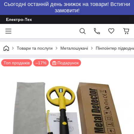
Сьогодні останній день знижок на товари! Встигни
замовити!
Електро-Тех
Товари та послуги
Металошукачі
Пінпоінтер підвод
Топ продажів
–17%
Подарунок