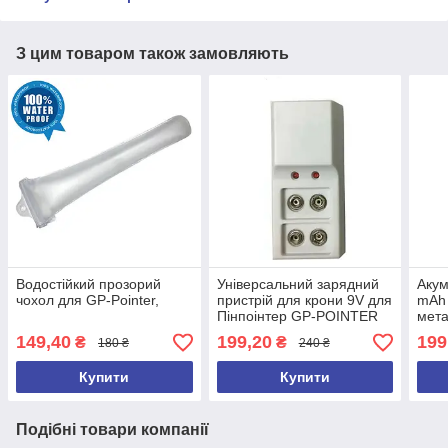
З цим товаром також замовляють
Водостійкий прозорий
Універсальний зарядний
Акум
чохол для GP-Pointer,
пристрій для крони 9V для
mAh
Пінпоінтер GP-POINTER
мета
md40
149,40
199,20
199
₴
₴
180 ₴
240 ₴
Купити
Купити
Подібні товари компанії