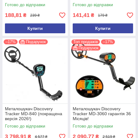
ліхтарів, рацій, ключів
Готово до відправки
Готово до відправки
188,81
141,41
₴
₴
239 ₴
179 ₴
Купити
Купити
–17%
Подарунок
Топ продажів
–17%
Подарунок
Металошукач Discovery
Металошукач Discovery
Tracker MD-840 (покращена
Tracker MD-3060 гарантія 36
версія 2026!)
Місяців!
Готово до відправки
Готово до відправки
3 798,91
2 090,77
₴
₴
4 577 ₴
2 519 ₴