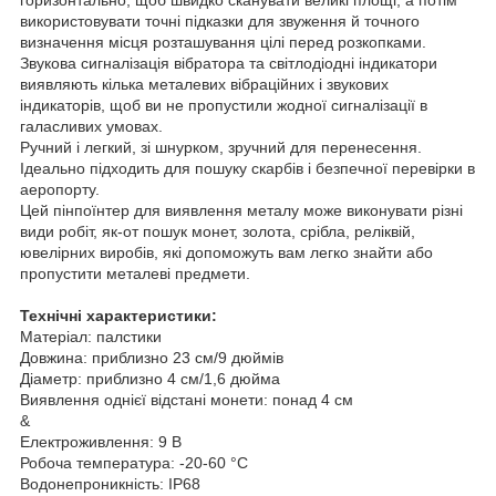
використовувати точні підказки для звуження й точного
визначення місця розташування цілі перед розкопками.
Звукова сигналізація вібратора та світлодіодні індикатори
виявляють кілька металевих вібраційних і звукових
індикаторів, щоб ви не пропустили жодної сигналізації в
галасливих умовах.
Ручний і легкий, зі шнурком, зручний для перенесення.
Ідеально підходить для пошуку скарбів і безпечної перевірки в
аеропорту.
Цей пінпоїнтер для виявлення металу може виконувати різні
види робіт, як-от пошук монет, золота, срібла, реліквій,
ювелірних виробів, які допоможуть вам легко знайти або
пропустити металеві предмети.
Технічні характеристики:
Матеріал: палстики
Довжина: приблизно 23 см/9 дюймів
Діаметр: приблизно 4 см/1,6 дюйма
Виявлення однієї відстані монети: понад 4 см
&
Електроживлення: 9 В
Робоча температура: -20-60 °C
Водонепроникність: IP68