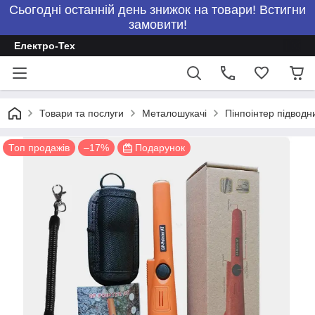
Сьогодні останній день знижок на товари! Встигни
замовити!
Електро-Тех
Товари та послуги
Металошукачі
Пінпоінтер підвод
Топ продажів
–17%
Подарунок