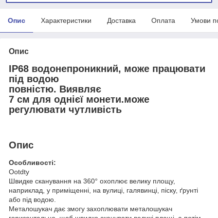
Опис
Характеристики
Доставка
Оплата
Умови п
Опис
IP68 водонепроникний, може працювати
під водою
повністю. Виявляє
7 см для однієї монети.може
регулювати чутливість
Опис
Особливості:
Ootdty
Швидке сканування на 360° охоплює велику площу,
наприклад, у приміщенні, на вулиці, галявинці, піску, ґрунті
або під водою.
Металошукач дає змогу захоплювати металошукач
горизонтально, щоб швидко сканувати великі площі, а потім