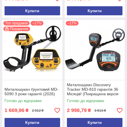
Купити
Купити
Топ продажів
–17%
–17%
Подарунок
Металошукач Discovery
Металошукач ґрунтовий MD-
Tracker MD-810 гарантія 36
5090 3 роки гарантії (2026)
Місяців! (Покращена версія
2026 року)
Готово до відправки
Готово до відправки
1 669,96
2 998,79
₴
₴
2 012 ₴
3 613 ₴
Купити
Купити