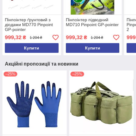
Пінпоінтер ґрунтовий з
Пінпоінтер підводний
Пінп
діодами MD770 Pinpoint
MD710 Pinpoint GP-pointer
Pinp
GP-pointer
2
999,32
999,32
999
₴
₴
1 204 ₴
1 204 ₴
Купити
Купити
Акційні пропозиції та новинки
–25%
–25%