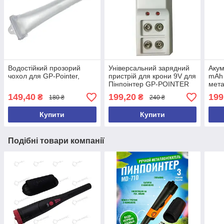
Водостійкий прозорий
Універсальний зарядний
Акум
чохол для GP-Pointer,
пристрій для крони 9V для
mAh
Пінпоінтер GP-POINTER
мета
md40
149,40
199,20
199
₴
₴
180 ₴
240 ₴
Купити
Купити
Подібні товари компанії