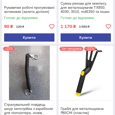
Сумка-рюкзак для кемпінгу,
Рукавички робочі прогумовані
для металошукачів TX850,
антиковзкі (залита долоня)
4030, 3010, md6350 та інших
(ємність 100 л)
Готово до відправки
Готово до відправки
90
1 170
₴
₴
120 ₴
1 560 ₴
Купити
Купити
–21%
Топ продажів
–21%
Страхувальний повідець
шнур непотрійка з карабіном
Граблі для металошукача
для пінпоінтера, ножів,
ЯКІСНІ (пластик)