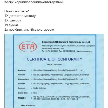
Колір: чорний/зелений/жовтогарячий
Пакет містить:
1X детектор металу
1X шнурок
1x сумка
1x посібник англійською мовою