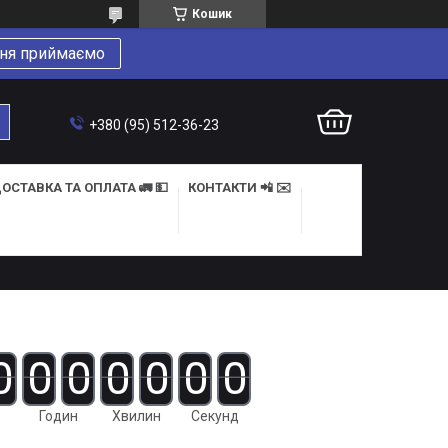
Кошик
ня приймаємо
+380 (95) 512-36-23
ОСТАВКА ТА ОПЛАТА 🚛 💵
КОНТАКТИ 📲 ✉️
0
0
0
0
0
0
0
Годин
Хвилин
Секунд