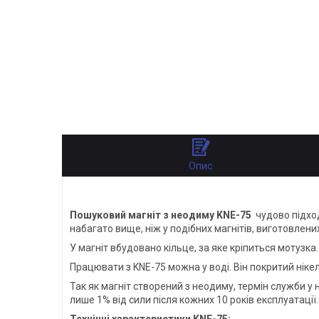
Опис
Пошуковий магніт з неодиму KNE-75
чудово підход
набагато вище, ніж у подібних магнітів, виготовлени
У магніт вбудовано кільце, за яке кріпиться мотузк
Працювати з KNE-75 можна у воді. Він покритий ніке
Так як магніт створений з неодиму, термін служби у
лише 1% від сили після кожних 10 років експлуатації.
Технічні характеристики KNE-75: