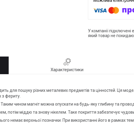
У компанії підключені 
який товар не покидаю
Характеристики
ить для пошуку різних металевих предметів та цінностей. Ця модел
х з фериту.
а. Таким чином магніт можна опускати на будь-яку глибину та прово
лем, потім міддю та знову нікелем. Таке покриття забезпечує чудов
 нього немає верхньої позначки. При використанні його в рамках т