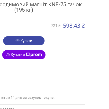
еодимовий магніт KNE-75 гачок
(195 кг)
598,43 ₴
721 ₴
Купити
Купити з
3
тягом 14 днів
за рахунок покупця