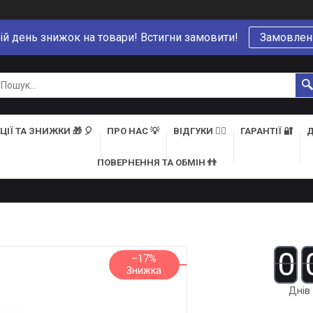
ій день знижок на товари! Встигни замовити!
Замовлен
ЦІЇ ТА ЗНИЖКИ 🎁 🎈
ПРО НАС 💡
ВІДГУКИ 👍🏻
ГАРАНТІЇ 🔐
Д
ПОВЕРНЕННЯ ТА ОБМІН 👬
0
–17%
Днів