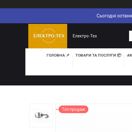
Сьогодні останн
Електро-Тех
ГОЛОВНА 📌
ТОВАРИ ТА ПОСЛУГИ 📦
АК
Топ продаж