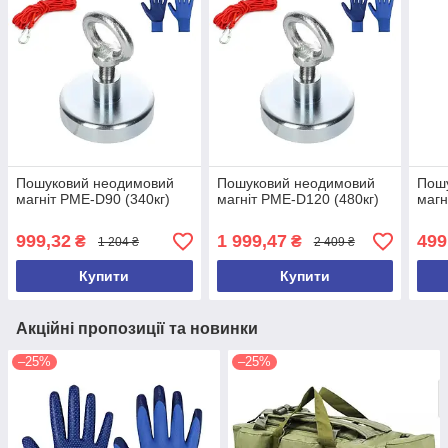
Пошуковий неодимовий
Пошуковий неодимовий
Пош
магніт PME-D90 (340кг)
магніт PME-D120 (480кг)
магн
999,32
1 999,47
499
₴
₴
1 204 ₴
2 409 ₴
Купити
Купити
Акційні пропозиції та новинки
–25%
–25%