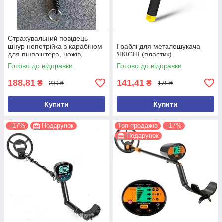
Страхувальний повідець
шнур непотрійка з карабіном
Граблі для металошукача
для пінпоінтера, ножів,
ЯКІСНІ (пластик)
ліхтарів, рацій, ключів
Готово до відправки
Готово до відправки
188,81
141,41
₴
₴
239 ₴
179 ₴
Купити
Купити
–17%
Подарунок
Топ продажів
–17%
Подарунок