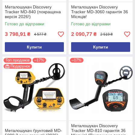
Металошукач Discovery
Металошукач Discovery
Tracker MD-840 (покращена
Tracker MD-3060 гарантія 36
версія 2026!)
Місяців!
Готово до відправки
Готово до відправки
3 798,91
2 090,77
₴
₴
4 577 ₴
2 519 ₴
Купити
Купити
Топ продажів
–17%
–17%
Подарунок
Металошукач Discovery
Металошукач ґрунтовий MD-
Tracker MD-810 гарантія 36