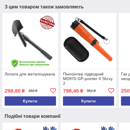
З цим товаром також замовляють
Лопата для металошукача
Пінпоінтер підводний
Гак 
MD970 GP-pointer II Shrxy
неод
2
298,80
798,46
250
₴
₴
360 ₴
962 ₴
Купити
Купити
Подібні товари компанії