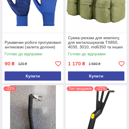
Сумка-рюкзак для кемпінгу,
Рукавички робочі прогумовані
для металошукачів TX850,
антиковзкі (залита долоня)
4030, 3010, md6350 та інших
(ємність 100 л)
Готово до відправки
Готово до відправки
90
1 170
₴
₴
120 ₴
1 560 ₴
Купити
Купити
–21%
Топ продажів
–21%