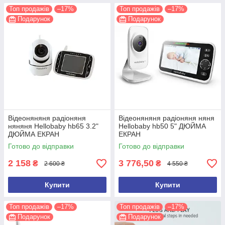
Топ продажів
–17%
Топ продажів
–17%
Подарунок
Подарунок
Відеоняняня радіоняня
Відеоняняня радіоняня няня
няняня Hellobaby hb65 3.2"
Hellobaby hb50 5" ДЮЙМА
ДЮЙМА ЕКРАН
ЕКРАН
Готово до відправки
Готово до відправки
2 158
3 776,50
₴
₴
2 600 ₴
4 550 ₴
Купити
Купити
Топ продажів
–17%
Топ продажів
–17%
Подарунок
Подарунок