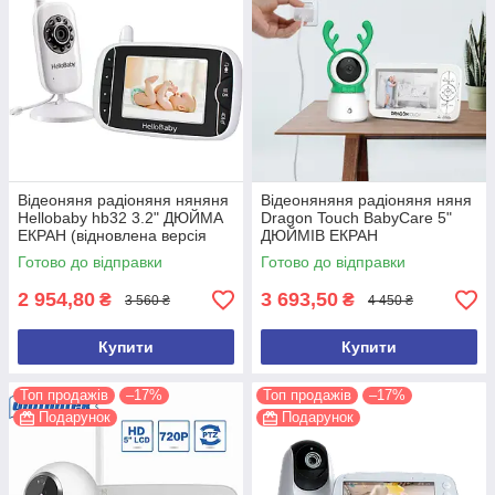
Відеоняня радіоняня няняня
Відеоняняня радіоняня няня
Hellobaby hb32 3.2" ДЮЙМА
Dragon Touch BabyCare 5"
ЕКРАН (відновлена версія
ДЮЙМІВ ЕКРАН
2026 року)
Готово до відправки
Готово до відправки
2 954,80
3 693,50
₴
₴
3 560 ₴
4 450 ₴
Купити
Купити
Топ продажів
–17%
Топ продажів
–17%
Подарунок
Подарунок