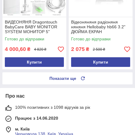
ВИДЕОНЯНЯ Dragontouch
Відеоняняня радіоняня
BabyCare BABY MONITOR
няняня Hellobaby hb66 3.2"
SYSTEM МОНИТОР 5"
ДЮЙМА ЕКРАН
Готово до відправки
Готово до відправки
4 000,60
2 075
₴
₴
4 820 ₴
2 500 ₴
Купити
Купити
Показати ще
Про нас
100% позитивних з 1098 відгуків за рік
Працює з 14.06.2020
м. Київ
Черновола 138, Київ, Україна