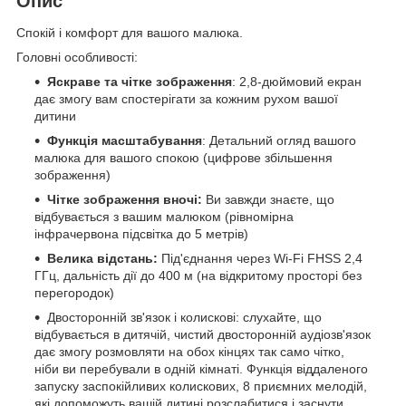
Опис
Спокій і комфорт для вашого малюка.
Головні особливості:
Яскраве та чітке зображення
: 2,8-дюймовий екран
дає змогу вам спостерігати за кожним рухом вашої
дитини
Функція масштабування
: Детальний огляд вашого
малюка для вашого спокою (цифрове збільшення
зображення)
Чітке зображення вночі:
Ви завжди знаєте, що
відбувається з вашим малюком (рівномірна
інфрачервона підсвітка до 5 метрів)
Велика відстань:
Під'єднання через Wi-Fi FHSS 2,4
ГГц, дальність дії до 400 м (на відкритому просторі без
перегородок)
Двосторонній зв'язок і колискові: слухайте, що
відбувається в дитячій, чистий двосторонній аудіозв'язок
дає змогу розмовляти на обох кінцях так само чітко,
ніби ви перебували в одній кімнаті. Функція віддаленого
запуску заспокійливих колискових, 8 приємних мелодій,
які допоможуть вашій дитині розслабитися і заснути.