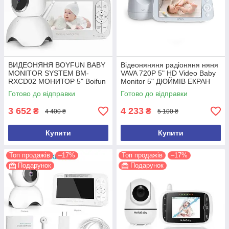
ВИДЕОНЯНЯ BOYFUN BABY
Відеоняняня радіоняня няня
MONITOR SYSTEM BM-
VAVA 720P 5" HD Video Baby
RXCD02 МОНИТОР 5" Boifun
Monitor 5" ДЮЙМІВ ЕКРАН
Готово до відправки
Готово до відправки
3 652
4 233
₴
₴
4 400 ₴
5 100 ₴
Купити
Купити
Топ продажів
–17%
Топ продажів
–17%
Подарунок
Подарунок