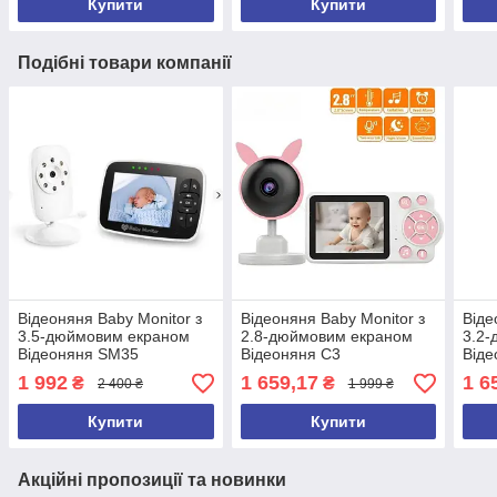
Купити
Купити
Подібні товари компанії
Відеоняня Baby Monitor з
Відеоняня Baby Monitor з
Віде
3.5-дюймовим екраном
2.8-дюймовим екраном
3.2
Відеоняня SM35
Відеоняня C3
Від
1 992
1 659,17
1 6
₴
₴
2 400 ₴
1 999 ₴
Купити
Купити
Акційні пропозиції та новинки