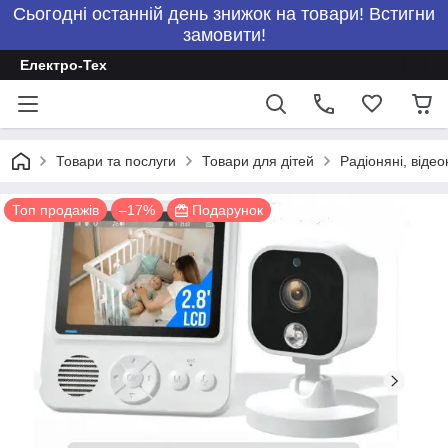
Сьогодні останній день знижок на товари! Встигни
замовити!
Електро-Тех
Товари та послуги
Товари для дітей
Радіоняні, відео
Топ продажів
–17%
Подарунок