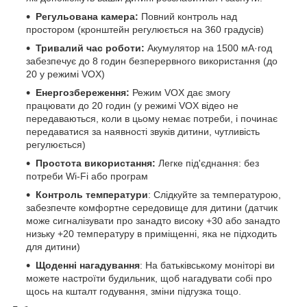
Регульована камера:
Повний контроль над
простором (кронштейн регулюється на 360 градусів)
Тривалий час роботи:
Акумулятор на 1500 мА·год
забезпечує до 8 годин безперервного використання (до
20 у режимі VOX)
Енергозбереження:
Режим VOX дає змогу
працювати до 20 годин (у режимі VOX відео не
передаваються, коли в цьому немає потреби, і починає
передаватися за наявності звуків дитини, чутливість
регулюється)
Простота використання:
Легке під'єднання: без
потреби Wi-Fi або програм
Контроль температури
: Слідкуйте за температурою,
забезпечте комфортне середовище для дитини (датчик
може сигналізувати про занадто високу +30 або занадто
низьку +20 температуру в приміщенні, яка не підходить
для дитини)
Щоденні нагадування
: На батьківському моніторі ви
можете настроїти будильник, щоб нагадувати собі про
щось на кшталт годування, зміни підгузка тощо.