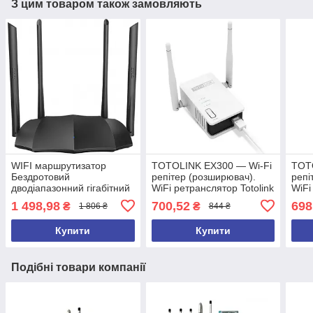
З цим товаром також замовляють
WIFI маршрутизатор
TOTOLINK EX300 — Wi-Fi
TOT
Бездротовий
репітер (розширювач).
репі
дводіапазонний гігабітний
WiFi ретранслятор Totolink
WiFi
маршрутизатор Tenda AC8
EX300 V2
EX3
1 498,98
700,52
698
₴
₴
1 806 ₴
844 ₴
тенда АС8
Купити
Купити
Подібні товари компанії