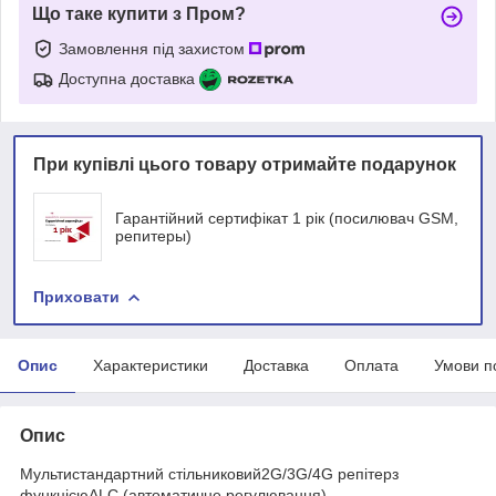
Що таке купити з Пром?
Замовлення під захистом
Доступна доставка
При купівлі цього товару отримайте подарунок
Гарантійний сертифікат 1 рік (посилювач GSM,
репитеры)
Приховати
Опис
Характеристики
Доставка
Оплата
Умови п
Опис
Мультистандартний стільниковий2G/3G/4G репітерз
функцієюALC (автоматичне регулювання).