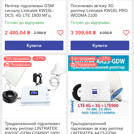
Репітер підсилювач GSM
Посилювач зв'язку 3G
сигналу Lintratek KW16L-
репітер Lintratek KW16L PRO
DCS, 4G LTE 1800 МГц
WCDMA 2100
(повний комплект з антенами
Готово до відправки
Готово до відправки
та кабелями)
2 480,04
3 399,68
₴
₴
2 988 ₴
4 096 ₴
Купити
Купити
Топ продажів
–17%
Топ продажів
–17%
Подарунок
Подарунок
Тридіапазонний підсилювач
Трьохдіапазонний
зв'язку репітер LINTRATEK
підсилювач зв язку репітер
KW20C-GDW GSM900 1800
LINTRATEK AA23-GDW