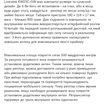
Lintratek KW23C-GW має компактні розміри та сучасний
дизайн. Де б Ви його не встановили - на очах, або в місці,
куди рідко хтось навідується - репітер не зіпсує інтер'єр і не
займе багато місця. Габарити пристрою 180 х 118 х 17 мм,
вага – близько 900 грам. Для з'єднання із зовнішньою та
внутрішніми антенами використовується інтерфейсний роз'єм
N-female. На передній панелі розташований дисплей, на який
відображається інформація про силу сигналу в реальному
часі. З його допомогою можна правильно налаштувати
зовнішню антену для максимальної якості прийому.
Максимальна площа покриття сягає 500 квадратних метрів.
За рахунок потужності зона покриття розширюється
установкою додаткових антен. Таким чином, маючи лише
один репітер, можна доставляти сигнал у різні приміщення
або рівномірно розподілити його на кількох поверхах будівлі.
При виборі підсилювача також потрібно враховувати, що
простінки, перегородки та перекриття перешкоджають
поширенню мобільного сигналу. Тому репітер стане вірним
рішенням, якщо необхідно розширювати зону покриття
установкою додаткових внутрішніх антен. Ретранслятор
підтримує до трьох внутрішніх антен одночасно.