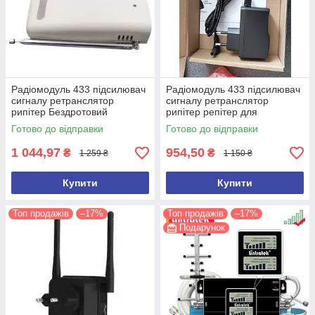
Радіомодуль 433 підсилювач
Радіомодуль 433 підсилювач
сигналу ретранслятор
сигналу ретранслятор
рипітер Бездротовий
рипітер репітер для
ретранслятор FD-02
сигналізацій ПОТУЖНИЙ
Готово до відправки
Готово до відправки
1 044,97
954,50
₴
₴
1 259 ₴
1 150 ₴
Купити
Купити
Топ продажів
–17%
Топ продажів
–17%
Подарунок