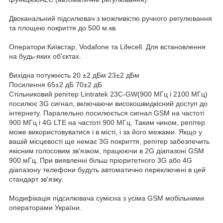
Двоканальний підсилювач з можливістю ручного регулювання
та площею покриття до 500 м.кв.
Оператори:Київстар, Vodafone та Lifecell. Для встановлення
на будь-яких об'єктах.
Вихідна потужність 20 ±2 дБм 23±2 дБм
Посилення 65±2 дБ 70±2 дБ
Стільниковий репітер Lintratek 23C-GW(900 МГц і 2100 МГц)
посилює 3G сигнал, включаючи високошвидкісний доступ до
інтернету. Паралельно посилюється сигнал GSM на частоті
900 МГц і 4G LTE на частоті 900 МГц. Таким чином, репітер
може використовуватися і в місті, і за його межами. Якщо у
вашій місцевості ще немає 3G покриття, репітер забезпечить
якісним голосовим зв'язком, працюючи в 2G діапазоні GSM
900 мГц. При виявленні більш пріоритетного 3G або 4G
діапазону телефони будуть автоматично переключені в цей
стандарт зв'язку.
Модифікація підсилювача сумісна з усіма GSM мобільними
операторами України.