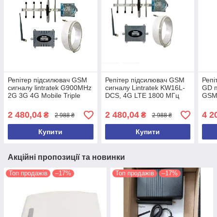
Репітер підсилювач GSM
Репітер підсилювач GSM
Репі
сигналу lintratek G900MHz
сигналу Lintratek KW16L-
GD п
2G 3G 4G Mobile Triple
DCS, 4G LTE 1800 МГц
GSM 
Repeater Phone KW16L-
(повний комплект з
МГц
GSM-S (з антенами)
антенами та кабелями)
2 480,04
2 480,04
4 2
₴
₴
2 988 ₴
2 988 ₴
Купити
Купити
Акційні пропозиції та новинки
Топ продажів
–17%
Топ продажів
–17%