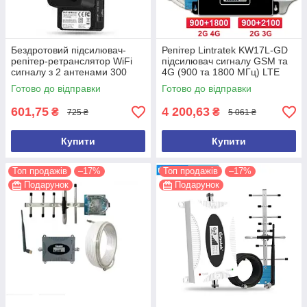
Бездротовий підсилювач-
Репітер Lintratek KW17L-GD
репітер-ретранслятор WiFi
підсилювач сигналу GSM та
сигналу з 2 антенами 300
4G (900 та 1800 МГц) LTE
Мбіт/с. Репітер Wavlink N300
Готово до відправки
Готово до відправки
WL-WN
601,75
4 200,63
₴
₴
725 ₴
5 061 ₴
Купити
Купити
Топ продажів
–17%
Топ продажів
–17%
Подарунок
Подарунок