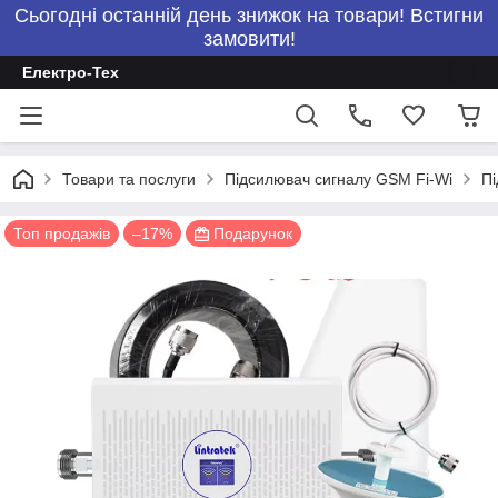
Сьогодні останній день знижок на товари! Встигни
замовити!
Електро-Тех
Товари та послуги
Підсилювач сигналу GSM Fi-Wi
Пі
Топ продажів
–17%
Подарунок