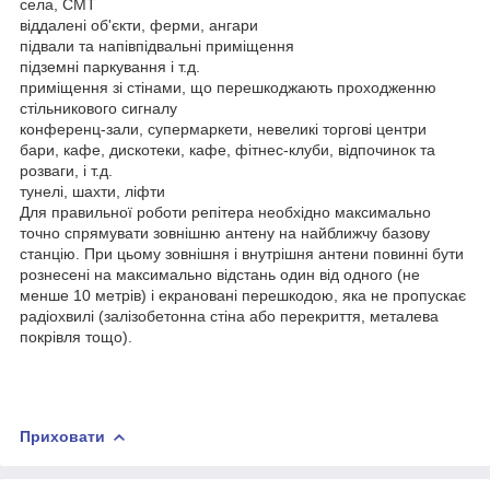
села, СМТ
віддалені об'єкти, ферми, ангари
підвали та напівпідвальні приміщення
підземні паркування і т.д.
приміщення зі стінами, що перешкоджають проходженню
стільникового сигналу
конференц-зали, супермаркети, невеликі торгові центри
бари, кафе, дискотеки, кафе, фітнес-клуби, відпочинок та
розваги, і т.д.
тунелі, шахти, ліфти
Для правильної роботи репітера необхідно максимально
точно спрямувати зовнішню антену на найближчу базову
станцію. При цьому зовнішня і внутрішня антени повинні бути
рознесені на максимально відстань один від одного (не
менше 10 метрів) і екрановані перешкодою, яка не пропускає
радіохвилі (залізобетонна стіна або перекриття, металева
покрівля тощо).
Приховати