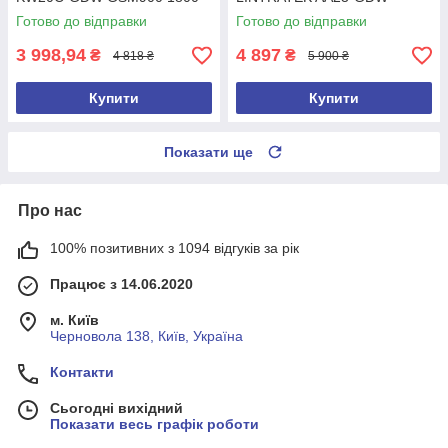
2100MHz, 20dBm 4GLTE 3G
GSM900 1800 2100MHz,
Готово до відправки
Готово до відправки
(з антенами)
70dBi, 23dBm, 4G LTE 3G LT
3 998,94
4 897
₴
₴
4 818 ₴
5 900 ₴
Купити
Купити
Показати ще
Про нас
100% позитивних з 1094 відгуків за рік
Працює з 14.06.2020
м. Київ
Черновола 138, Київ, Україна
Контакти
Сьогодні вихідний
Показати весь графік роботи