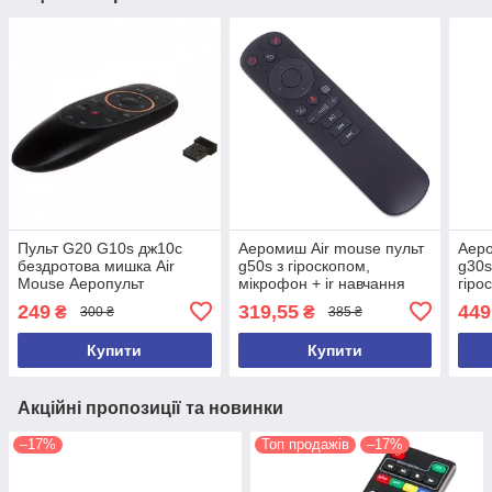
Пульт G20 G10s дж10c
Аеромиш Air mouse пульт
Аеро
бездротова мишка Air
g50s з гіроскопом,
g30s
Mouse Аеропульт
мікрофон + ir навчання
гіро
Аеромошка З
пош
249
319,55
449
₴
₴
300 ₴
385 ₴
ГІРОСКОПОП
Купити
Купити
Акційні пропозиції та новинки
–17%
Топ продажів
–17%