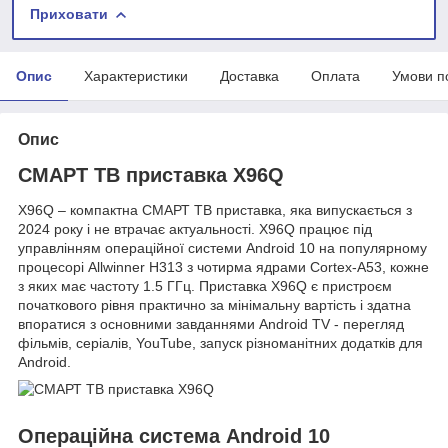
Приховати
Опис
Характеристики
Доставка
Оплата
Умови п
Опис
СМАРТ ТВ приставка X96Q
X96Q – компактна СМАРТ ТВ приставка, яка випускається з
2024 року і не втрачає актуальності. X96Q працює під
управлінням операційної системи Android 10 на популярному
процесорі Allwinner H313 з чотирма ядрами Cortex-A53, кожне
з яких має частоту 1.5 ГГц. Приставка X96Q є пристроєм
початкового рівня практично за мінімальну вартість і здатна
впоратися з основними завданнями Android TV - перегляд
фільмів, серіалів, YouTube, запуск різноманітних додатків для
Android.
Операційна система Android 10