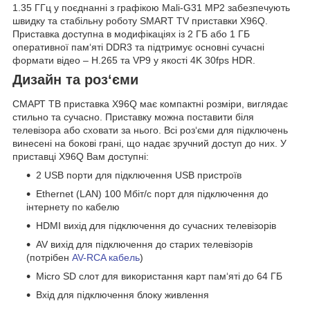
1.35 ГГц у поєднанні з графікою Mali-G31 MP2 забезпечують
швидку та стабільну роботу SMART TV приставки X96Q.
Приставка доступна в модифікаціях із 2 ГБ або 1 ГБ
оперативної пам‘яті DDR3 та підтримує основні сучасні
формати відео – H.265 та VP9 у якості 4K 30fps HDR.
Дизайн та роз‘єми
СМАРТ ТВ приставка X96Q має компактні розміри, виглядає
стильно та сучасно. Приставку можна поставити біля
телевізора або сховати за нього. Всі роз‘єми для підключень
винесені на бокові грані, що надає зручний доступ до них. У
приставці X96Q Вам доступні:
2 USB порти для підключення USB пристроїв
Ethernet (LAN) 100 Мбіт/с порт для підключення до
інтернету по кабелю
HDMI вихід для підключення до сучасних телевізорів
AV вихід для підключення до старих телевізорів
(потрібен
AV-RCA кабель
)
Micro SD слот для використання карт пам‘яті до 64 ГБ
Вхід для підключення блоку живлення