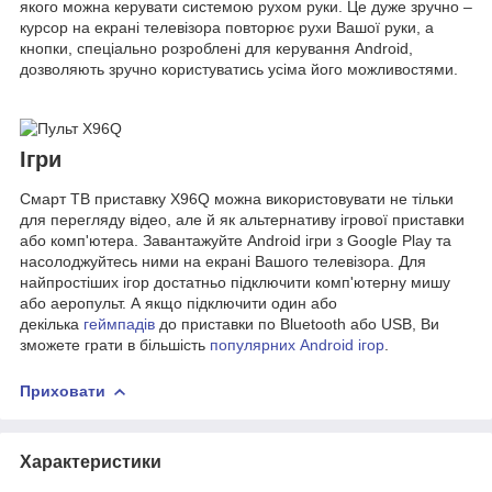
якого можна керувати системою рухом руки. Це дуже зручно –
курсор на екрані телевізора повторює рухи Вашої руки, а
кнопки, спеціально розроблені для керування Android,
дозволяють зручно користуватись усіма його можливостями.
Ігри
Смарт ТВ приставку X96Q можна використовувати не тільки
для перегляду відео, але й як альтернативу ігрової приставки
або комп'ютера. Завантажуйте Android ігри з Google Play та
насолоджуйтесь ними на екрані Вашого телевізора. Для
найпростіших ігор достатньо підключити комп'ютерну мишу
або аеропульт. А якщо підключити один або
декілька
геймпадів
до приставки по Bluetooth або USB, Ви
зможете грати в більшість
популярних Android ігор
.
Приховати
Характеристики