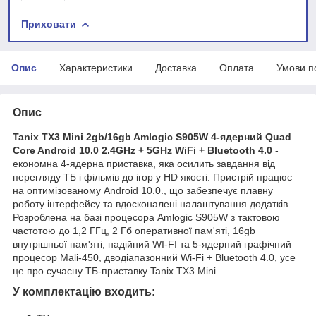
Приховати
Опис
Характеристики
Доставка
Оплата
Умови п
Опис
Tanix TX3 Mini 2gb/16gb Amlogic S905W 4-ядерний Quad
Core Android 10.0 2.4GHz + 5GHz WiFi + Bluetooth 4.0
-
економна 4-ядерна приставка, яка осилить завдання від
перегляду ТБ і фільмів до ігор у HD якості. Пристрій працює
на оптимізованому Android 10.0., що забезпечує плавну
роботу інтерфейсу та вдосконалені налаштування додатків.
Розроблена на базі процесора Amlogic S905W з тактовою
частотою до 1,2 ГГц, 2 Гб оперативної пам'яті, 16gb
внутрішньої пам'яті, надійний WI-FI та 5-ядерний графічний
процесор Mali-450, дводіапазонний Wi-Fi + Bluetooth 4.0, усе
це про сучасну ТБ-приставку Tanix TX3 Mini.
У комплектацію входить: