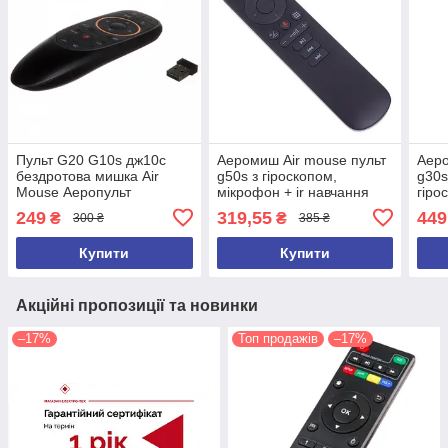
Пульт G20 G10s дж10c
Аеромиш Air mouse пульт
Аеро
бездротова мишка Air
g50s з гіроскопом,
g30s
Mouse Аеропульт
мікрофон + ir навчання
гіро
Аеромошка З
пош
249
319,55
449
₴
₴
300 ₴
385 ₴
ГІРОСКОПОП
Купити
Купити
Акційні пропозиції та новинки
–17%
Топ продажів
–17%