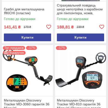
Страхувальний повідець
Граблі для металошукача
шнур непотрійка з карабіном
ЯКІСНІ (пластик)
для пінпоінтера, ножів,
ліхтарів, рацій, ключів
Готово до відправки
Готово до відправки
141,41
188,81
₴
₴
179 ₴
239 ₴
Купити
Купити
Топ продажів
–17%
–17%
Подарунок
Металошукач Discovery
Металошукач Discovery
Tracker MD-3060 гарантія 36
Tracker MD-810 гарантія 36
Місяців!
Місяців! (Покращена версія