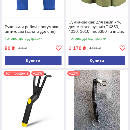
Сумка-рюкзак для кемпінгу,
Рукавички робочі прогумовані
для металошукачів TX850,
антиковзкі (залита долоня)
4030, 3010, md6350 та інших
(ємність 100 л)
Готово до відправки
Готово до відправки
90
1 170
₴
₴
120 ₴
1 560 ₴
Купити
Купити
Топ продажів
–21%
–21%