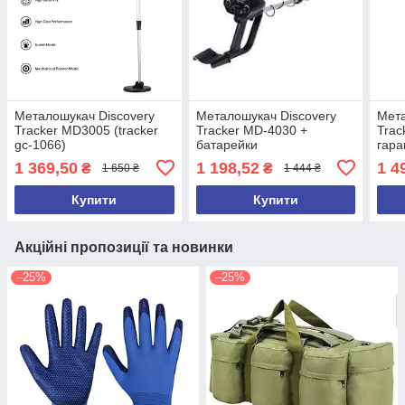
Металошукач Discovery
Металошукач Discovery
Мета
Tracker MD3005 (tracker
Tracker MD-4030 +
Trac
gc-1066)
батарейки
гара
1 369,50
1 198,52
1 4
₴
₴
1 650 ₴
1 444 ₴
Купити
Купити
Акційні пропозиції та новинки
–25%
–25%