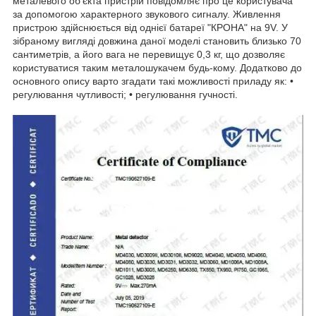
металевого об'єкта пристрій повідомляє про це користувача
за допомогою характерного звукового сигналу. Живлення
пристрою здійснюється від однієї батареї "КРОНА" на 9V. У
зібраному вигляді довжина даної моделі становить близько 70
сантиметрів, а його вага не перевищує 0,3 кг, що дозволяє
користуватися таким металошукачем будь-кому. Додатково до
основного опису варто згадати такі можливості приладу як: •
регулювання чутливості; • регулювання гучності.