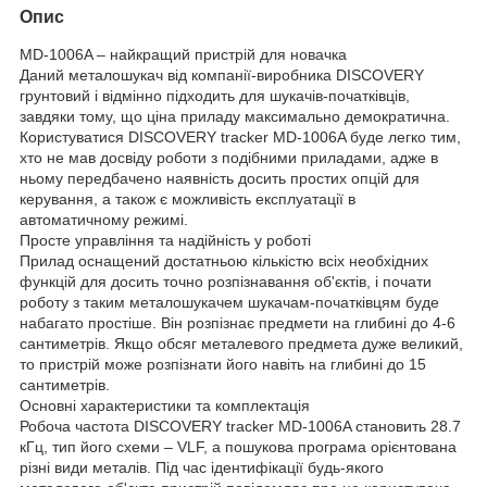
Опис
MD-1006A – найкращий пристрій для новачка
Даний металошукач від компанії-виробника DISCOVERY
грунтовий і відмінно підходить для шукачів-початківців,
завдяки тому, що ціна приладу максимально демократична.
Користуватися DISCOVERY tracker MD-1006A буде легко тим,
хто не мав досвіду роботи з подібними приладами, адже в
ньому передбачено наявність досить простих опцій для
керування, а також є можливість експлуатації в
автоматичному режимі.
Просте управління та надійність у роботі
Прилад оснащений достатньою кількістю всіх необхідних
функцій для досить точно розпізнавання об'єктів, і почати
роботу з таким металошукачем шукачам-початківцям буде
набагато простіше. Він розпізнає предмети на глибині до 4-6
сантиметрів. Якщо обсяг металевого предмета дуже великий,
то пристрій може розпізнати його навіть на глибині до 15
сантиметрів.
Основні характеристики та комплектація
Робоча частота DISCOVERY tracker MD-1006A становить 28.7
кГц, тип його схеми – VLF, а пошукова програма орієнтована
різні види металів. Під час ідентифікації будь-якого