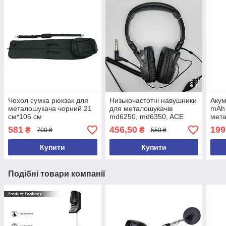
Чохол сумка рюкзак для
Низькочастотні навушники
Акум
металошукача чорний 21
для металошукачів
mAh
см*106 см
md6250, md6350, ACE
мета
250, ACE 350, ACE250,
md40
581
456,50
199
₴
₴
700 ₴
550 ₴
ACE350, GARRET 2026 рік
Купити
Купити
Подібні товари компанії