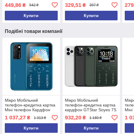
449,86
329,51
279
₴
₴
542 ₴
397 ₴
Купити
Купити
Подібні товари компанії
Мікро Мобільний
Мікро Мобільний
Мікр
телефон-кредитна картка
телефон-кредитна картка
теле
Міні телефон Кардфон
кардфон GTStar Soyes 7S
Міні
GTStar DOOV V9 Blue (2
Plus
mini
1 037,27
932,20
1 0
₴
₴
1 313 ₴
1 180 ₴
сім картки)
Купити
Купити