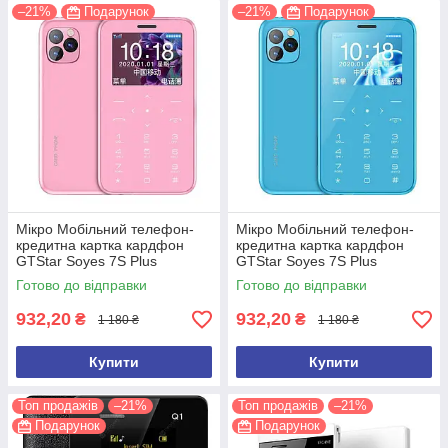
–21%
Подарунок
–21%
Подарунок
Мікро Мобільний телефон-
Мікро Мобільний телефон-
кредитна картка кардфон
кредитна картка кардфон
GTStar Soyes 7S Plus
GTStar Soyes 7S Plus
(Рожевий)
(Блакитний)
Готово до відправки
Готово до відправки
932,20
932,20
₴
₴
1 180 ₴
1 180 ₴
Купити
Купити
Топ продажів
–21%
Топ продажів
–21%
Подарунок
Подарунок